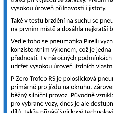
trakci při výjezdu ze zatáčky. Přední 
vysokou úroveň přilnavosti i jistoty.
Také v testu brzdění na suchu se pneu
na prvním místě a dosáhla nejkratší 
Vedle toho se pneumatika Pirelli vyz
konzistentním výkonem, což je jedna z
předností. I v náročných podmínkách
udržet vysokou úroveň jízdních vlastn
P Zero Trofeo RS je poloslicková pne
primárně pro jízdu na okruhu. Zároveň
běžný silniční provoz. Původně vznikl
pro vybrané vozy, dnes je ale dostupn
dílů, takže přináší špičkové technolog