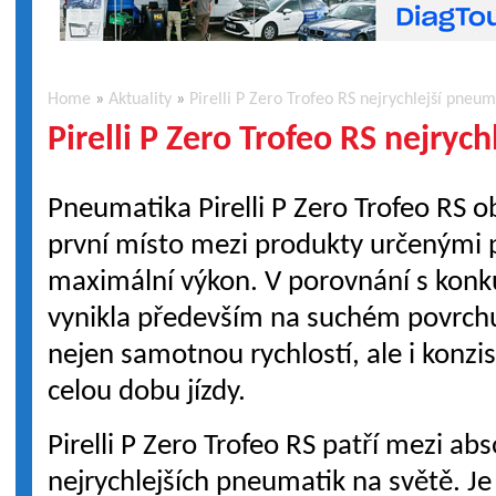
Home
»
Aktuality
»
Pirelli P Zero Trofeo RS nejrychlejší pneu
Pirelli P Zero Trofeo RS nejryc
Pneumatika Pirelli P Zero Trofeo RS o
první místo mezi produkty určenými 
maximální výkon. V porovnání s konk
vynikla především na suchém povrchu
nejen samotnou rychlostí, ale i konz
celou dobu jízdy.
Pirelli P Zero Trofeo RS patří mezi abs
nejrychlejších pneumatik na světě. J