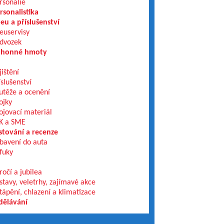
rsonálie
rsonalistika
eu a příslušenství
euservisy
dvozek
honné hmoty
jištění
íslušenství
utěže a ocenění
ojky
ojovací materiál
K a SME
stování a recenze
bavení do auta
fuky
ročí a jubilea
stavy, veletrhy, zajímavé akce
tápění, chlazení a klimatizace
dělávání