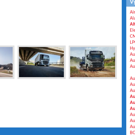
V
Ai
Al
Al
El
C
LP
Hy
Au
Au
Au
Au
Au
Au
Au
Au
Au
Au
Au
Au
BO