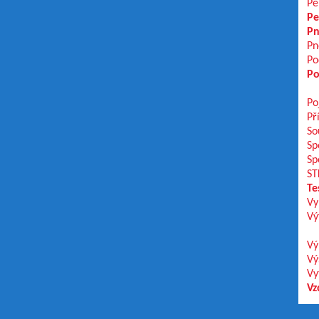
Pe
Pe
Pn
Pn
Po
Po
Po
Př
So
Sp
Sp
ST
Te
Vy
Vý
Vý
Vý
Vy
Vz