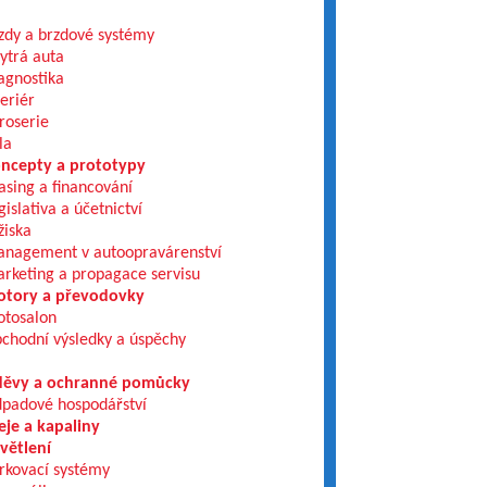
zdy a brzdové systémy
ytrá auta
agnostika
teriér
roserie
la
ncepty a prototypy
asing a financování
gislativa a účetnictví
žiska
nagement v autoopravárenství
rketing a propagace servisu
tory a převodovky
tosalon
chodní výsledky a úspěchy
ěvy a ochranné pomůcky
padové hospodářství
eje a kapaliny
větlení
rkovací systémy