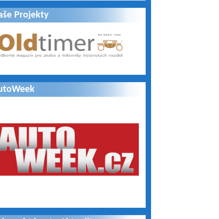
aše Projekty
utoWeek