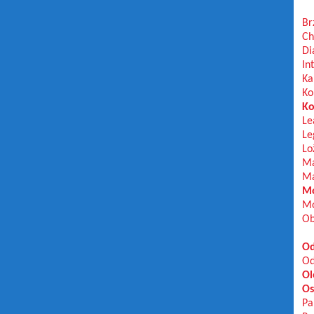
Br
Ch
Di
In
Ka
Ko
Ko
Le
Le
Lo
Ma
Ma
Mo
Mo
Ob
Od
Od
Ol
Os
Pa