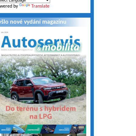
wered by
Translate
yšlo nové vydání magazínu