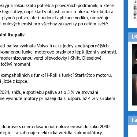
kryjí širokou škálu potřeb a provozních podmínek, a které
egislativy, například v oblasti emisí a hluku. Flexibilita a
a plynná paliva, ale i budoucí aplikace vodíku, umožňuje
tí nulových emisí pro všechny zákazníky po celém světě.
bilitu paliv
LK
i paliva vyvinula Volvo Trucks jedny z nejúspornějších
onalenou funkci motorové brzdy pro lepší jízdní vlastnosti,
modernizovanou verzi převodovky I-Shift. Dieselové
í točivý moment.
mpatibilních s funkcí I-Roll s funkcí Start/Stop motoru,
 jízdě z kopce.
024, snižuje spotřebu paliva až o 5 % ve srovnání
 vyvinuté motory přinášejí další úsporu až 4 % v širokém
F
ní dopravě s cílem dosáhnout nulové emise do roku 2040
ategie. Ta zahrnuje elektrická vozidla s akumulátory,