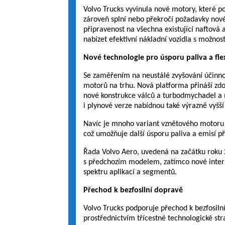
Volvo Trucks vyvinula nové motory, které po
zároveň splní nebo překročí požadavky nové l
připravenost na všechna existující naftová 
nabízet efektivní nákladní vozidla s možnos
Nové technologie pro úsporu paliva a flexi
Se zaměřením na neustálé zvyšování účinnost
motorů na trhu. Nová platforma přináší zdok
nové konstrukce válců a turbodmychadel a 
i plynové verze nabídnou také výrazně vyšš
Navíc je mnoho variant vznětového motoru ko
což umožňuje další úsporu paliva a emisí při
Řada Volvo Aero, uvedená na začátku roku 2
s předchozím modelem, zatímco nové interně
spektru aplikací a segmentů.
Přechod k bezfosilní dopravě
Volvo Trucks podporuje přechod k bezfosil
prostřednictvím třícestné technologické str