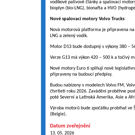
vodíkové palivové články a spalovací motory 
bioplyn (bio-LNG), bionafta a HVO (hydrogen
Nové spalovací motory Volvo Trucks
Nová motorová platforma je připravena na a
LNG a zelený vodík.
Motor D13 bude dostupný s výkony 380 – 
Verze G13 má výkon 420 – 500 k a točivý 
Nové motory Euro 6 splňují nové legislativ
připraveny na budoucí předpisy.
Budou nabízeny v modelech Volvo FM, Volvo
čtvrtletí roku 2026. Zavádění proběhne pos
poté Severní a Latinská Amerika, Asie a Afr
Výroba motorů bude zpočátku probíhat ve Š
(Belgie).
Datum zveřejnění
13. 05. 2026