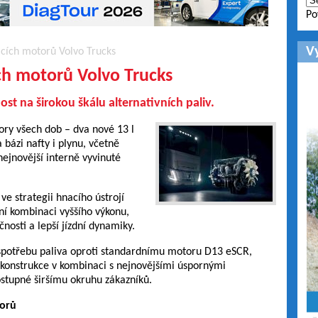
Po
V
cích motorů Volvo Trucks
ch motorů Volvo Trucks
ost na širokou škálu alternativních paliv.
ory všech dob – dva nové 13 l
bázi nafty i plynu, včetně
nejnovější interně vyvinuté
ve strategii hnacího ústrojí
ní kombinaci vyššího výkonu,
učnosti a lepší jízdní dynamiky.
spotřebu paliva oproti standardnímu motoru D13 eSCR,
é konstrukce v kombinaci s nejnovějšími úspornými
stupné širšímu okruhu zákazníků.
torů