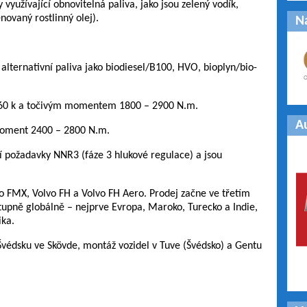
využívající obnovitelná paliva, jako jsou zelený vodík,
ovaný rostlinný olej).
N
lternativní paliva jako biodiesel/B100, HVO, bioplyn/bio-
560 k a točivým momentem 1800 – 2900 N.m.
A
moment 2400 – 2800 N.m.
ní požadavky NNR3 (fáze 3 hlukové regulace) a jsou
 FMX, Volvo FH a Volvo FH Aero. Prodej začne ve třetím
tupně globálně – nejprve Evropa, Maroko, Turecko a Indie,
ika.
védsku ve Skövde, montáž vozidel v Tuve (Švédsko) a Gentu