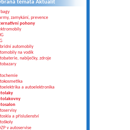
ybraná témata Aktualit
rbagy
army, zamykání, prevence
ternativní pohony
ektromobily
NG
G
bridní automobily
tomobily na vodík
tobaterie, nabíječky, zdroje
tobazary
tochemie
tokosmetika
toelektrika a autoelektronika
tolaky
tolakovny
tosalon
toservisy
toskla a příslušenství
toškoly
ZP v autoservise