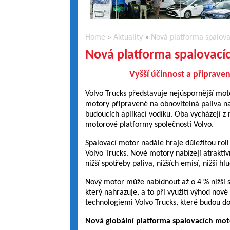
Home
»
Aktuality
»
Nová platforma spalova
Nová platforma spalovací
Vyšší účinnost a připraven
Volvo Trucks představuje nejúspornější mot
motory připravené na obnovitelná paliva na 
budoucích aplikací vodíku. Oba vycházejí z 
motorové platformy společnosti Volvo.
Spalovací motor nadále hraje důležitou roli 
Volvo Trucks. Nové motory nabízejí atraktiv
nižší spotřeby paliva, nižších emisí, nižší hl
Nový motor může nabídnout až o 4 % nižší 
který nahrazuje, a to při využití výhod nov
technologiemi Volvo Trucks, které budou do
Nová globální platforma spalovacích mo