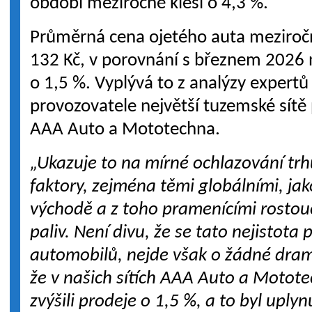
období meziročně klesl o 4,3 %.
Průměrná cena ojetého auta meziročn
132 Kč, v porovnání s březnem 2026 
o 1,5 %. Vyplývá to z analýzy expertů
provozovatele největší tuzemské sítě
AAA Auto a Mototechna.
„Ukazuje to na mírné ochlazování tr
faktory, zejména těmi globálními, jak
východě a z toho pramenícími rostouc
paliv. Není divu, že se tato nejistota 
automobilů, nejde však o žádné drama
že v našich sítích AAA Auto a Motot
zvýšili prodeje o 1,5 %, a to byl uply