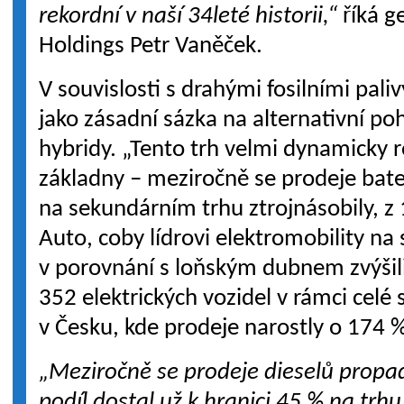
rekordní v naší 34leté historii,“
říká g
Holdings Petr Vaněček.
V souvislosti s drahými fosilními pali
jako zásadní sázka na alternativní po
hybridy. „Tento trh velmi dynamicky r
základny – meziročně se prodeje bat
na sekundárním trhu ztrojnásobily, z
Auto, coby lídrovi elektromobility n
v porovnání s loňským dubnem zvýšil
352 elektrických vozidel v rámci celé 
v Česku, kde prodeje narostly o 174 
„Meziročně se prodeje dieselů propadl
podíl dostal už k hranici 45 % na trhu