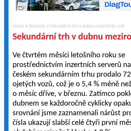
Home
»
Aktuality
»
Sekundární trh v dubnu meziročně rostl
Sekundární trh v dubnu meziro
Ve čtvrtém měsíci letošního roku se
prostřednictvím inzertních serverů n
českém sekundárním trhu prodalo 7
ojetých vozů, což je o 5,4 % méně ne
o měsíc dříve, v březnu. Zatímco pok
dubnem se každoročně cyklicky opak
srovnání jsme zaznamenali nárůst pro
čísla ukazují slabší celé čtyři první m