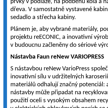
prvky v podlaze, na podběhu kola a n
dřeva. V samostatně vystavené kabině 
sedadlo a střecha kabiny.
Plánem je, aby vybrané materiály, po
projektu reECONIC, a inovativní výrob
v budoucnu začleněny do sériové výro
Nástavba Faun reNew VARIOPRESS
S nástavbou reNew VarioPress spole
inovativní sílu v udržitelných karose
materiálů odhalují značný potenciál:
nástavby může připadat na recyklova
použití oceli s vysokým obsahem recy