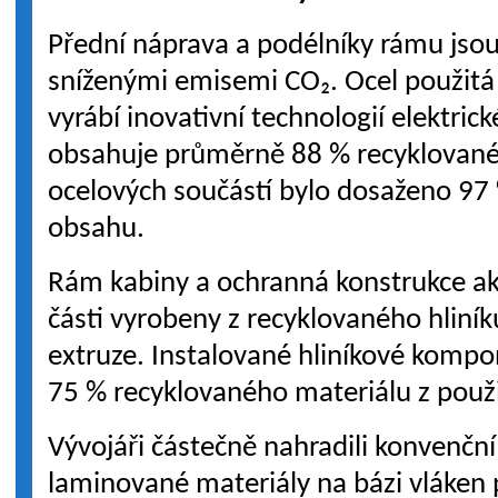
Přední náprava a podélníky rámu jsou
sníženými emisemi CO₂. Ocel použitá
vyrábí inovativní technologií elektric
obsahuje průměrně 88 % recyklované 
ocelových součástí bylo dosaženo 97
obsahu.
Rám kabiny a ochranná konstrukce ak
části vyrobeny z recyklovaného hliní
extruze. Instalované hliníkové komp
75 % recyklovaného materiálu z použ
Vývojáři částečně nahradili konvenční
laminované materiály na bázi vláken