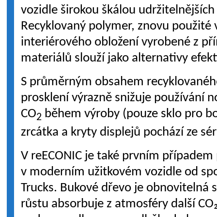
vozidle širokou škálou udržitelnějšíc
Recyklovaný polymer, znovu použité 
interiérového obložení vyrobené z pří
materiálů slouží jako alternativy efekt
S průměrným obsahem recyklovaného 
prosklení výrazně snižuje používání 
CO
během výroby (pouze sklo pro bo
2
zrcátka a kryty displejů pochází ze sé
V reECONIC je také prvním případem 
v moderním užitkovém vozidle od sp
Trucks. Bukové dřevo je obnovitelná s
růstu absorbuje z atmosféry další CO