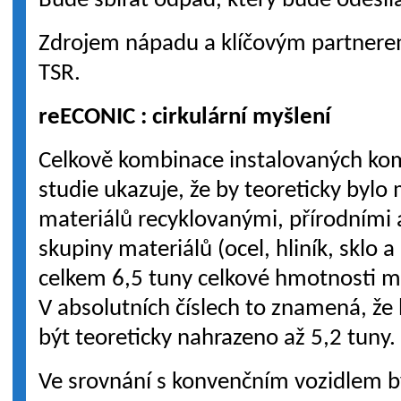
Bude sbírat odpad, který bude odesílá
Zdrojem nápadu a klíčovým partnere
TSR.
reECONIC : cirkulární myšlení
Celkově kombinace instalovaných ko
studie ukazuje, že by teoreticky byl
materiálů recyklovanými, přírodními 
skupiny materiálů (ocel, hliník, sklo a
celkem 6,5 tuny celkové hmotnosti m
V absolutních číslech to znamená, ž
být teoreticky nahrazeno až 5,2 tuny.
Ve srovnání s konvenčním vozidlem b