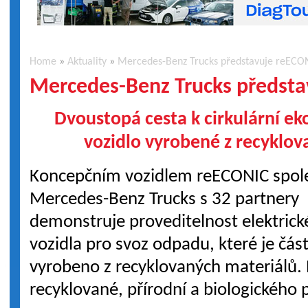
Home
»
Aktuality
»
Mercedes-Benz Trucks představuje reECO
Mercedes-Benz Trucks předst
Dvoustopá cesta k cirkulární ek
vozidlo vyrobené z recyklov
Koncepčním vozidlem reECONIC spol
Mercedes-Benz Trucks s 32 partnery
demonstruje proveditelnost elektric
vozidla pro svoz odpadu, které je čás
vyrobeno z recyklovaných materiálů. 
recyklované, přírodní a biologického