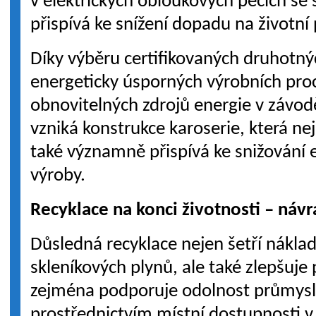
v elektrických obloukových pecích s
přispívá ke snížení dopadu na životní 
Díky výběru certifikovaných druhotnýc
energeticky úsporných výrobních proc
obnovitelných zdrojů energie v závo
vzniká konstrukce karoserie, která ne
také významně přispívá ke snižování e
výroby.
Recyklace na konci životnosti – náv
Důsledná recyklace nejen šetří náklad
skleníkových plynů, ale také zlepšuje
zejména podporuje odolnost průmys
prostřednictvím místní dostupnosti v