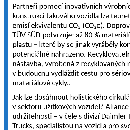
Partneři pomocí inovativních výrobníc
konstrukci takového vozidla lze teoret
emisí ekvivalentu CO₂ (CO₂e). Doprovo
TÜV SÜD potvrzuje: až 80 % materiálů –
plastu – které by se jinak vyráběly k
potenciálně nahrazeno. Recyklovate
nástavba, vyrobená z recyklovaných m
v budoucnu vydláždit cestu pro sério
materiálové cykly..
Jak lze dosáhnout holistického cirkul
v sektoru užitkových vozidel? Aliance
udržitelnosti – v čele s divizí Daiml
Trucks, specialistou na vozidla pro 