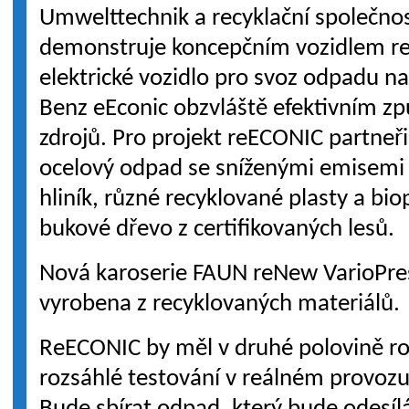
Umwelttechnik a recyklační společnos
demonstruje koncepčním vozidlem re
elektrické vozidlo pro svoz odpadu n
Benz eEconic obzvláště efektivním z
zdrojů. Pro projekt reECONIC partneři
ocelový odpad se sníženými emisemi 
hliník, různé recyklované plasty a bio
bukové dřevo z certifikovaných lesů.
Nová karoserie FAUN reNew VarioPres
vyrobena z recyklovaných materiálů.
ReECONIC by měl v druhé polovině r
rozsáhlé testování v reálném provoz