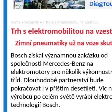
Home
»
Aktuality
»
Trh s elektromobilitou na vzestupu
Trh s elektromobilitou na vzes
Zimní pneumatiky už na voze skut
Bosch získal významnou zakázku od
společnosti Mercedes-Benz na
elektromotory pro několik výkonnost
tříd. Dlouhodobé partnerství bude
pokračovat i v příštím desetiletí. Ví
výrobců po celém světě vyrábí elektr
technologií Bosch.