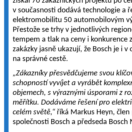
získal 70 zákaznických projektů po c
v současnosti dodává technologie a ř
elektromobilitu 50 automobilovým vý
Přestože se trhy v jednotlivých region
tempem a tlak na ceny i konkurence z
zakázky jasně ukazují, že Bosch je i v 
na správné cestě.
„Zákazníky přesvědčujeme svou klíč
schopností vyvíjet a vyrábět komplex
objemech, s výraznými úsporami z r
měřítku. Dodáváme řešení pro elektr
celém světě,“
říká Markus Heyn, člen
společnosti Bosch a předseda Bosch M