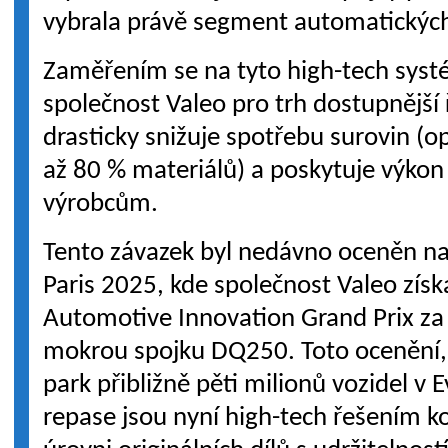
vybrala právě segment automatickýc
Zaměřením se na tyto high-tech syst
společnost Valeo pro trh dostupnější 
drasticky snižuje spotřebu surovin (o
až 80 % materiálů) a poskytuje výkon 
výrobcům.
Tento závazek byl nedávno oceněn n
Paris 2025, kde společnost Valeo získ
Automotive Innovation Grand Prix za
mokrou spojku DQ250. Toto ocenění, 
park přibližně pěti milionů vozidel v 
repase jsou nyní high-tech řešením 