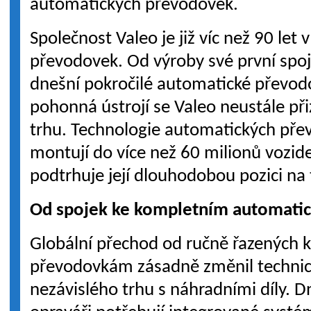
automatických převodovek.
Společnost Valeo je již víc než 90 let 
převodovek. Od výroby své první spoj
dnešní pokročilé automatické převodo
pohonná ústrojí se Valeo neustále p
trhu. Technologie automatických pře
montují do více než 60 milionů vozide
podtrhuje její dlouhodobou pozici na
Od spojek ke kompletním automat
Globální přechod od ručně řazených
převodovkám zásadně změnil techni
nezávislého trhu s náhradními díly. D