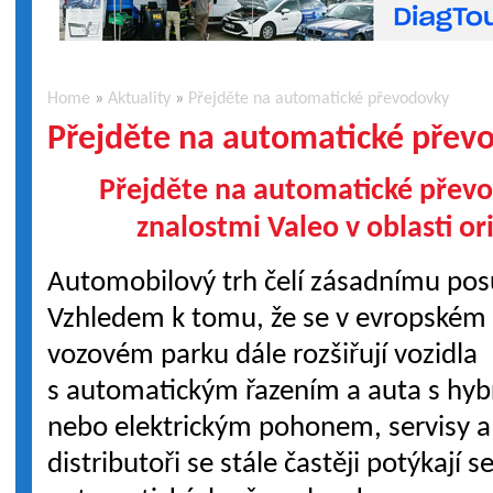
Home
»
Aktuality
»
Přejděte na automatické převodovky
Přejděte na automatické přev
Přejděte na automatické přev
znalostmi Valeo v oblasti or
Automobilový trh čelí zásadnímu po
Vzhledem k tomu, že se v evropském
vozovém parku dále rozšiřují vozidla
s automatickým řazením a auta s hy
nebo elektrickým pohonem, servisy a
distributoři se stále častěji potýkají 