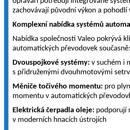
opraváři potřebují integrované systémy
zachovávají původní výkon a pohodlí 
Komplexní nabídka systémů automa
Nabídka společnosti Valeo pokrývá kl
automatických převodovek současně
Dvouspojkové systémy:
v suchém i 
s přidruženými dvouhmotovými setrv
Měniče točivého momentu:
pro plyn
momentu v automatických převodov
Elektrická čerpadla oleje:
podporují 
v moderních hnacích ústrojích