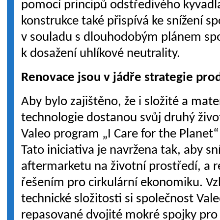
pomocí principů odstředivého kyvadl
konstrukce také přispívá ke snížení s
v souladu s dlouhodobým plánem spo
k dosažení uhlíkové neutrality.
Renovace jsou v jádře strategie pro
Aby bylo zajištěno, že i složité a mat
technologie dostanou svůj druhý život
Valeo program „I Care for the Planet“ 
Tato iniciativa je navržena tak, aby sn
aftermarketu na životní prostředí, a 
řešením pro cirkulární ekonomiku. V
technické složitosti si společnost Val
repasované dvojité mokré spojky pro