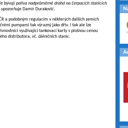
e bývají paliva nadprůměrně drahá na čerpacích stanicích
N
upozorňuje Damir Duraković.
R a podobným regulacím v některých dalších zemích
čními pumpami tak výrazný jako dřív. I tak ale lze
vnostníci využívající tankovací karty s plošnou cenou
ho distributora, vč. dálničních stanic.
A