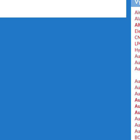
V
Ai
Al
Al
El
C
LP
Hy
Au
Au
Au
Au
Au
Au
Au
Au
Au
Au
Au
Au
BO