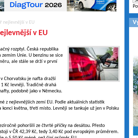
Po
V
ř nejlevnější v EU
ejlevnější v EU
ačný rozptyl. Česká republika
m zemím Unie. U benzinu se sice
ru, ale stále se drží v první
v Chorvatsku je nafta dražší
 1 Kč levněji. Tradičně drahá
 nafty, podobně jako v Německu.
né z nejlevnějších zemí EU. Podle aktuálních statistik
 konci května, třetí místo. Levněji se tankuje už jen v Polsku
ziročně pohoršili ze čtvrté příčky na desátou. Přesto
tojí v ČR 42,39 Kč, tedy 3,40 Kč pod evropským průměrem.