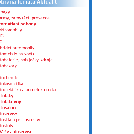
ybraná témata Aktualit
rbagy
army, zamykání, prevence
ternativní pohony
ektromobily
NG
G
bridní automobily
tomobily na vodík
tobaterie, nabíječky, zdroje
tobazary
tochemie
tokosmetika
toelektrika a autoelektronika
tolaky
tolakovny
tosalon
toservisy
toskla a příslušenství
toškoly
ZP v autoservise