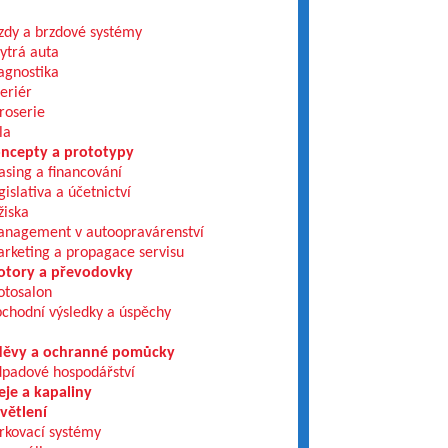
zdy a brzdové systémy
ytrá auta
agnostika
teriér
roserie
la
ncepty a prototypy
asing a financování
gislativa a účetnictví
žiska
nagement v autoopravárenství
rketing a propagace servisu
tory a převodovky
tosalon
chodní výsledky a úspěchy
ěvy a ochranné pomůcky
padové hospodářství
eje a kapaliny
větlení
rkovací systémy