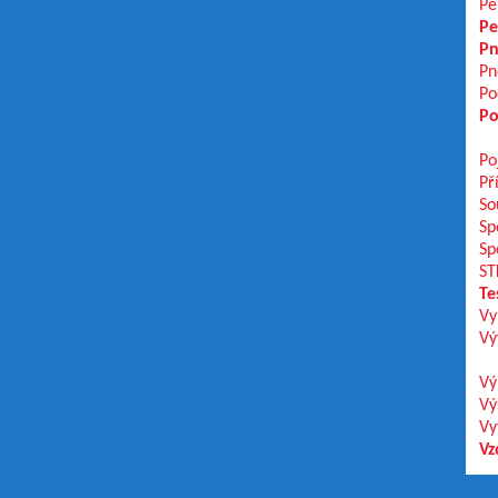
Pe
Pe
Pn
Pn
Po
Po
Po
Př
So
Sp
Sp
ST
Te
Vy
Vý
Vý
Vý
Vy
Vz