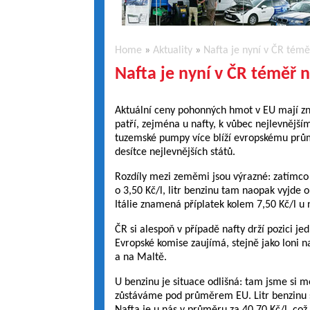
Home
»
Aktuality
»
Nafta je nyní v ČR témě
Nafta je nyní v ČR téměř n
Aktuální ceny pohonných hmot v EU mají zn
patří, zejména u nafty, k vůbec nejlevnější
tuzemské pumpy více blíží evropskému průmě
desítce nejlevnějších států.
Rozdíly mezi zeměmi jsou výrazné: zatímco 
o 3,50 Kč/l, litr benzinu tam naopak vyjde o
Itálie znamená příplatek kolem 7,50 Kč/l u
ČR si alespoň v případě nafty drží pozici jed
Evropské komise zaujímá, stejně jako loni na
a na Maltě.
U benzinu je situace odlišná: tam jsme si me
zůstáváme pod průměrem EU. Litr benzinu s