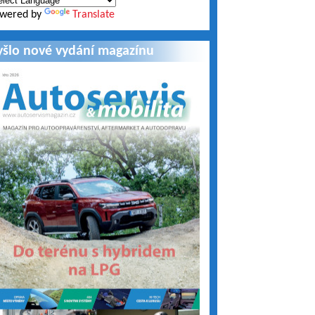
wered by
Translate
yšlo nové vydání magazínu