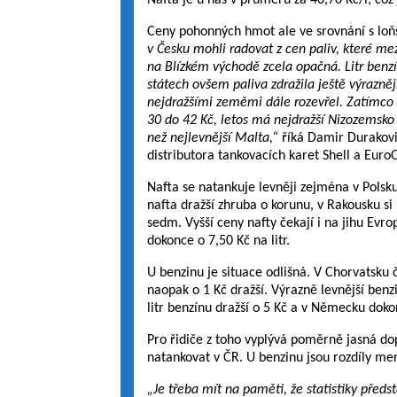
Nafta je u nás v průměru za 40,70 Kč/l, což
Ceny pohonných hmot ale ve srovnání s loň
v Česku mohli radovat z cen paliv, které mez
na Blízkém východě zcela opačná. Litr benzín
státech ovšem paliva zdražila ještě výrazněj
nejdražšími zeměmi dále rozevřel. Zatímco 
30 do 42 Kč, letos má nejdražší Nizozemsko
než nejlevnější Malta,“
říká Damir Durakovi
distributora tankovacích karet Shell a EuroO
Nafta se natankuje levněji zejména v Polsku
nafta dražší zhruba o korunu, v Rakousku si 
sedm. Vyšší ceny nafty čekají i na jihu Evrop
dokonce o 7,50 Kč na litr.
U benzinu je situace odlišná. V Chorvatsku či
naopak o 1 Kč dražší. Výrazně levnější benzin
litr benzínu dražší o 5 Kč a v Německu doko
Pro řidiče z toho vyplývá poměrně jasná do
natankovat v ČR. U benzinu jsou rozdíly menš
„Je třeba mít na paměti, že statistiky před