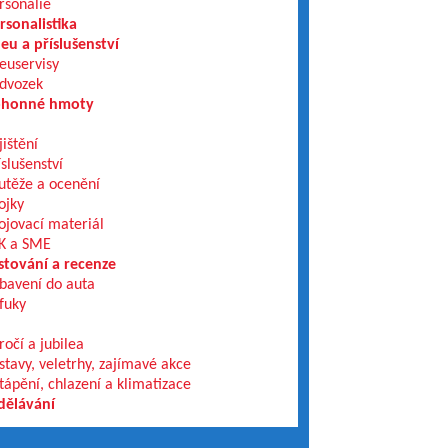
rsonálie
rsonalistika
eu a příslušenství
euservisy
dvozek
honné hmoty
jištění
íslušenství
utěže a ocenění
ojky
ojovací materiál
K a SME
stování a recenze
bavení do auta
fuky
ročí a jubilea
stavy, veletrhy, zajímavé akce
tápění, chlazení a klimatizace
dělávání