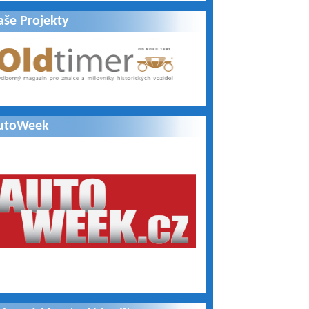
aše Projekty
utoWeek