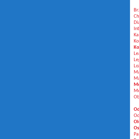
Br
Ch
Di
In
Ka
Ko
Ko
Le
Le
Lo
Ma
Ma
Mo
Mo
Ob
Od
Od
Ol
Os
Pa