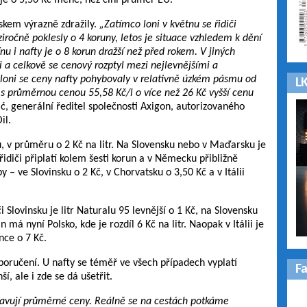
 je o 5,50 Kč méně, než činí průměr EU.
skem výrazně zdražily.
„Zatímco loni v květnu se řidiči
iročně poklesly o 4 koruny, letos je situace vzhledem k dění
u i nafty je o 8 korun dražší než před rokem. V jiných
i a celkově se cenový rozptyl mezi nejlevnějšími a
loni se ceny nafty pohybovaly v relativně úzkém pásmu od
LK
 s průměrnou cenou 55,58 Kč/l o více než 26 Kč vyšší cenu
ć, generální ředitel společnosti Axigon, autorizovaného
il.
, v průměru o 2 Kč na litr. Na Slovensku nebo v Maďarsku je
řidiči připlatí kolem šesti korun a v Německu přibližně
y – ve Slovinsku o 2 Kč, v Chorvatsku o 3,50 Kč a v Itálii
 Slovinsku je litr Naturalu 95 levnější o 1 Kč, na Slovensku
 má nyní Polsko, kde je rozdíl 6 Kč na litr. Naopak v Itálii je
nce o 7 Kč.
poručení. U nafty se téměř ve všech případech vyplatí
F
í, ale i zde se dá ušetřit.
stavují průměrné ceny. Reálně se na cestách potkáme