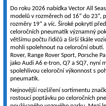
Do roku 2026 nabídka Vector All Sea
modelů v rozměrech od 16“ do 23“, p
rozměry 19“ a víc. Široké pokrytí př
celoročních pneumatik významný pok
většímu počtu řidičů a širší škále voz
mohli spolehnout na celoroční obutí
Rover, Range Rover Sport, Porsche P
jako Audi A6 e-tron, Q7 a SQ7, nyní 
spolehlivou celoroční výkonnost s po
pneumatik.
Nejnovější rozšíření sortimentu znač
rostoucí poptávku po celoročních pn