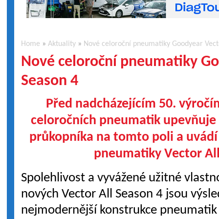
Home
»
Aktuality
»
Nové celoroční pneumatiky Goodyear Vecto
Nové celoroční pneumatiky Go
Season 4
Před nadcházejícím 50. výročí
celoročních pneumatik upevňuje 
průkopníka na tomto poli a uvádí
pneumatiky Vector All
Spolehlivost a vyvážené užitné vlastn
nových Vector All Season 4 jsou výs
nejmodernější konstrukce pneumatik