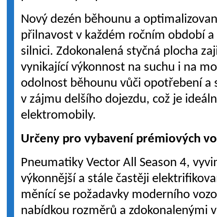
Nový dezén běhounu a optimalizovaný
přilnavost v každém ročním období a
silnici. Zdokonalená styčná plocha zaj
vynikající výkonnost na suchu i na m
odolnost běhounu vůči opotřebení a s
v zájmu delšího dojezdu, což je ideál
elektromobily.
Určeny pro vybavení prémiových v
Pneumatiky Vector All Season 4, vyvi
výkonnější a stále častěji elektrifikov
měnící se požadavky moderního vozov
nabídkou rozměrů a zdokonalenými v