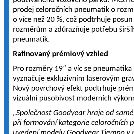
používaného vozového parku. Mezi le
prodej celoročních pneumatik o rozmě
o více než 20 %, což podtrhuje posu
rozměrům a zdůrazňuje potřebu širšíh
pneumatik.
Rafinovaný prémiový vzhled
Pro rozměry 19“ a víc se pneumatika 
vyznačuje exkluzivním laserovým grav
Nový povrchový efekt podtrhuje prémi
vizuální působivost moderních výkonn
„Společnost Goodyear hraje od saméh
při formování kategorie celoročních p
uvedení modelu Goodyear Tiempo v r