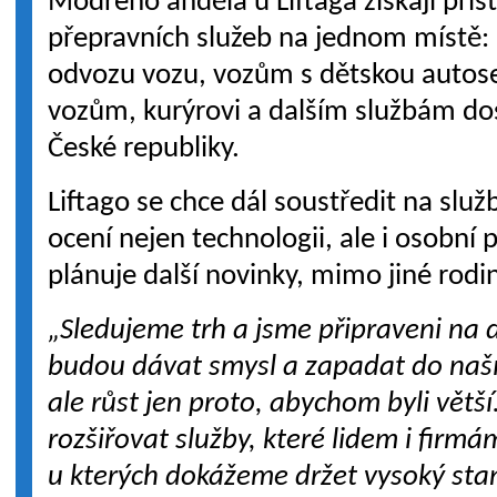
Modrého anděla u Liftaga získají příst
přepravních služeb na jednom místě:
odvozu vozu, vozům s dětskou autos
vozům, kurýrovi a dalším službám d
České republiky.
Liftago se chce dál soustředit na služ
ocení nejen technologii, ale i osobní p
plánuje další novinky, mimo jiné rodi
„Sledujeme trh a jsme připraveni na d
budou dávat smysl a zapadat do naš
ale růst jen proto, abychom byli větší
rozšiřovat služby, které lidem i firmá
u kterých dokážeme držet vysoký sta