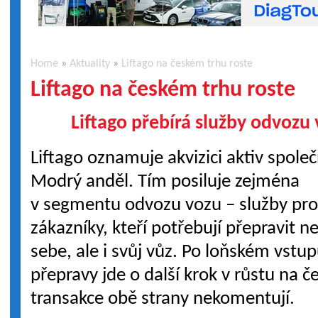
Home
»
Aktuality
»
Liftago na českém trhu roste
Liftago na českém trhu roste
Liftago přebírá služby odvozu
Liftago oznamuje akvizici aktiv společ
Modrý anděl. Tím posiluje zejména
v segmentu odvozu vozu – služby pr
zákazníky, kteří potřebují přepravit n
sebe, ale i svůj vůz. Po loňském vstu
přepravy jde o další krok v růstu na
transakce obě strany nekomentují.