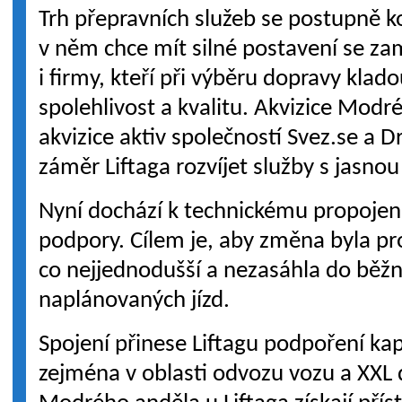
Trh přepravních služeb se postupně k
v něm chce mít silné postavení se z
i firmy, kteří při výběru dopravy kla
spolehlivost a kvalitu. Akvizice Mod
akvizice aktiv společností Svez.se a 
záměr Liftaga rozvíjet služby s jasn
Nyní dochází k technickému propojení
podpory. Cílem je, aby změna byla pro 
co nejjednodušší a nezasáhla do běž
naplánovaných jízd.
Spojení přinese Liftagu podpoření k
zejména v oblasti odvozu vozu a XXL 