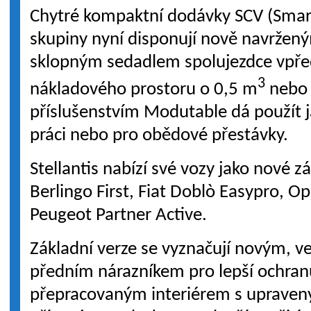
Chytré kompaktní dodávky SCV (Smar
skupiny nyní disponují nově navržený
sklopným sedadlem spolujezdce vpřed
3
nákladového prostoru o 0,5 m
nebo 
příslušenstvím Modutable dá použít j
práci nebo pro obědové přestávky.
Stellantis nabízí své vozy jako nové z
Berlingo First, Fiat Doblò Easypro, O
Peugeot Partner Active.
Základní verze se vyznačují novým, 
předním nárazníkem pro lepší ochran
přepracovaným interiérem s upraven