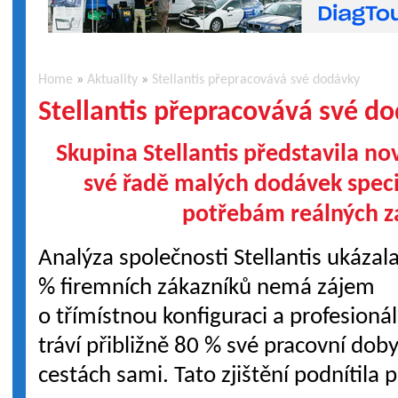
Home
»
Aktuality
»
Stellantis přepracovává své dodávky
Stellantis přepracovává své d
Skupina Stellantis představila n
své řadě malých dodávek spec
potřebám reálných z
Analýza společnosti Stellantis ukázala
% firemních zákazníků nemá zájem
o třímístnou konfiguraci a profesionáln
tráví přibližně 80 % své pracovní dob
cestách sami. Tato zjištění podnítila 