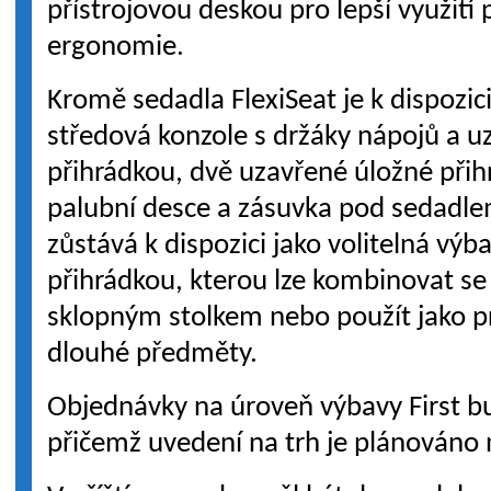
přístrojovou deskou pro lepší využití 
ergonomie.
Kromě sedadla FlexiSeat je k dispozi
středová konzole s držáky nápojů a 
přihrádkou, dvě uzavřené úložné přih
palubní desce a zásuvka pod sedadlem
zůstává k dispozici jako volitelná vý
přihrádkou, kterou lze kombinovat s
sklopným stolkem nebo použít jako p
dlouhé předměty.
Objednávky na úroveň výbavy First bu
přičemž uvedení na trh je plánováno 