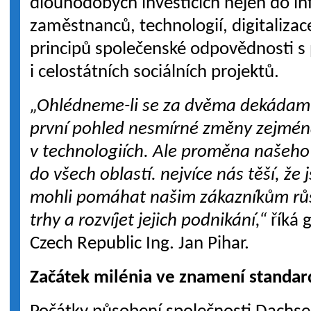
dlouhodobých investicích nejen do inf
zaměstnanců, technologií, digitalizace
principů společenské odpovědnosti s
i celostátních sociálních projektů.
„Ohlédneme-li se za dvěma dekádami,
první pohled nesmírné změny zejmén
v technologiích. Ale proměna našeho
do všech oblastí. nejvíce nás těší, ž
mohli pomáhat našim zákazníkům růs
trhy a rozvíjet jejich podnikání,“
říká 
Czech Republic Ing. Jan Pihar
Začátek milénia ve znamení standar