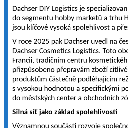
Dachser DIY Logistics je specializova
do segmentu hobby marketů a trhu
jsou klíčové vysoká spolehlivost a p
V roce 2025 pak Dachser uvedl na čes
Dachser Cosmetics Logistics. Toto obo
Francii, tradičním centru kosmetickéh
přizpůsobeno přepravám zboží citlivé
produktům částečně podléhajícím re
s vysokou hodnotou a specifickými p
do městských center a obchodních zó
Silná síť jako základ spolehlivosti
Významnou součástí rozvoje společnos