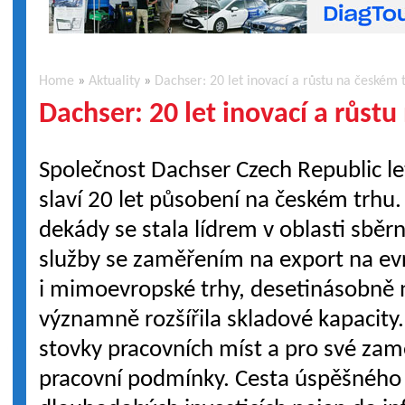
Home
»
Aktuality
»
Dachser: 20 let inovací a růstu na českém 
Dachser: 20 let inovací a růst
Společnost Dachser Czech Republic le
slaví 20 let působení na českém trhu.
dekády se stala lídrem v oblasti sběr
služby se zaměřením na export na ev
i mimoevropské trhy, desetinásobně n
významně rozšířila skladové kapacity.
stovky pracovních míst a pro své za
pracovní podmínky. Cesta úspěšného 