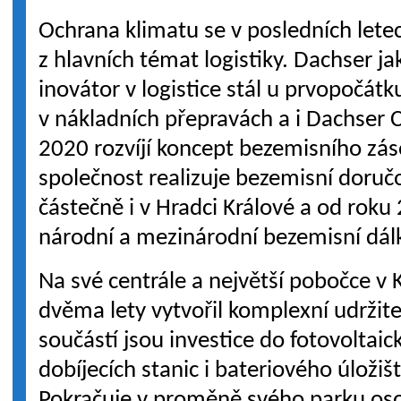
Ochrana klimatu se v posledních lete
z hlavních témat logistiky. Dachser j
inovátor v logistice stál u prvopočátk
v nákladních přepravách a i Dachser 
2020 rozvíjí koncept bezemisního zás
společnost realizuje bezemisní doruč
částečně i v Hradci Králové a od roku
národní a mezinárodní bezemisní dálk
Na své centrále a největší pobočce v
dvěma lety vytvořil komplexní udržit
součástí jsou investice do fotovoltaick
dobíjecích stanic i bateriového úložiš
Pokračuje v proměně svého parku oso