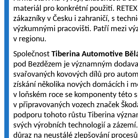
materiál pro konkrétní použití. RETEX
zákazníky v Česku i zahraničí, s techn
výzkumnými pracovišti. Patří mezi 
v regionu.
Společnost
Tiberina Automotive Bělá
pod Bezdězem je významným dodavat
svařovaných kovových dílů pro autom
získání několika nových domácích i 
v loňském roce se komponenty této s
v připravovaných vozech značek Škoda
podporu tohoto růstu Tiberina význa
svých výrobních technologií a zázemí.
důraz na neustálé zlepšování procesů s