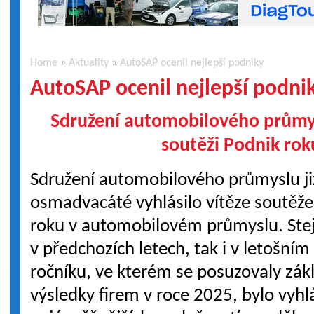
Home
»
Aktuality
»
AutoSAP ocenil nejlepší podniky
AutoSAP ocenil nejlepší podni
Sdružení automobilového průmysl
soutěži Podnik rok
Sdružení automobilového průmyslu ji
osmadvacáté vyhlásilo vítěze soutěže
roku v automobilovém průmyslu. Stej
v předchozích letech, tak i v letošním
ročníku, ve kterém se posuzovaly zá
výsledky firem v roce 2025, bylo vyh