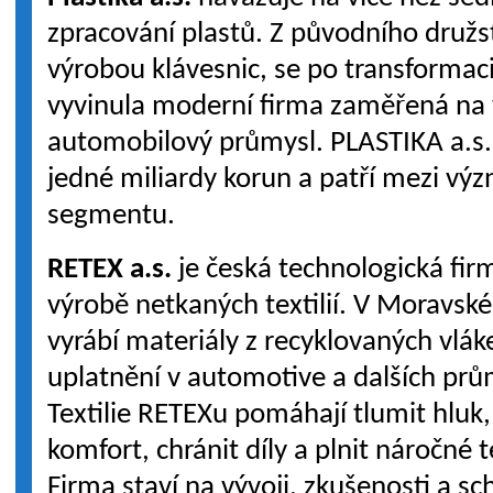
zpracování plastů. Z původního družst
výrobou klávesnic, se po transformac
vyvinula moderní firma zaměřená na 
automobilový průmysl. PLASTIKA a.s.
jedné miliardy korun a patří mezi v
segmentu.
RETEX a.s.
je česká technologická firm
výrobě netkaných textilií. V Moravsk
vyrábí materiály z recyklovaných vlák
uplatnění v automotive a dalších pr
Textilie RETEXu pomáhají tlumit hluk,
komfort, chránit díly a plnit náročné
Firma staví na vývoji, zkušenosti a s