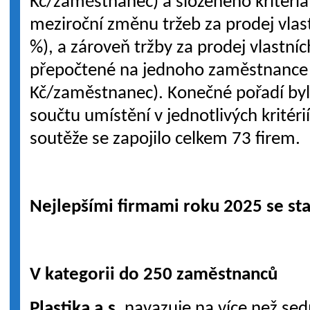
Kč/zaměstnanec) a složeného kritéria
meziroční změnu tržeb za prodej vlas
%), a zároveň tržby za prodej vlastní
přepočtené na jednoho zaměstnance 
Kč/zaměstnanec). Konečné pořadí by
součtu umístění v jednotlivých kritéri
soutěže se zapojilo celkem 73 firem.
Nejlepšími firmami roku 2025 se sta
V kategorii do 250 zaměstnanců
Plastika a.s.
navazuje na více než sed