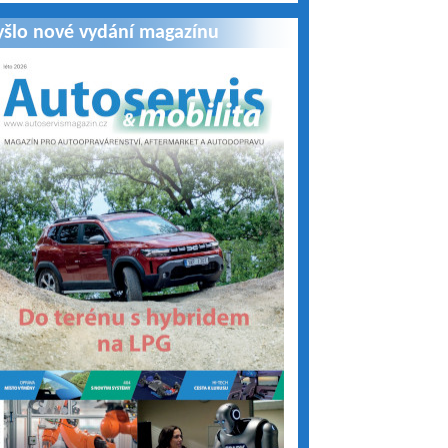
yšlo nové vydání magazínu