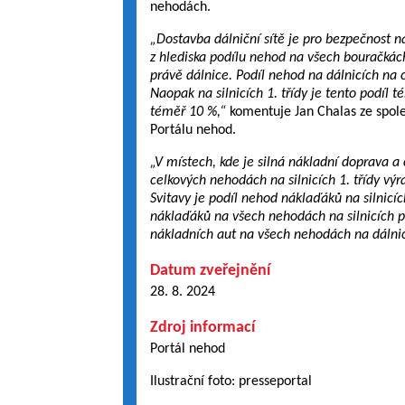
nehodách.
„Dostavba dálniční sítě je pro bezpečnost n
z hlediska podílu nehod na všech bouračkác
právě dálnice. Podíl nehod na dálnicích na
Naopak na silnicích 1. třídy je tento podíl té
téměř 10 %,“
komentuje Jan Chalas ze spol
Portálu nehod.
„V místech, kde je silná nákladní doprava a
celkových nehodách na silnicích 1. třídy výr
Svitavy je podíl nehod náklaďáků na silnicí
náklaďáků na všech nehodách na silnicích prv
nákladních aut na všech nehodách na dálnic
Datum zveřejnění
28. 8. 2024
Zdroj informací
Portál nehod
Ilustrační foto: presseportal