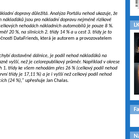
ákladní dopravy důležitá. Analýza Portálu nehod ukazuje, že
h náklaďáků jsou pro nákladní dopravu nejméně rizikové
LK
 celkových nehodách nákladních automobilů je pouze 8 %.
měř 20 %, na silnicích 2. třídy 14 % a u cest 3. třídy je to
ečnosti DataFriends, která je autorem a provozovatelem
 chybí dostavěné dálnice, je podíl nehod náklaďáků na
azně vyšší, než je celorepublikový průměr. Například v okrese
ch 1. třídy ke všem nehodám přes 26 % (celkový podíl nehod
ní třídy je 17,11 %) a je i vyšší než celkový podíl nehod
ích (24 %),“
upřesňuje Jan Chalas.
F
N