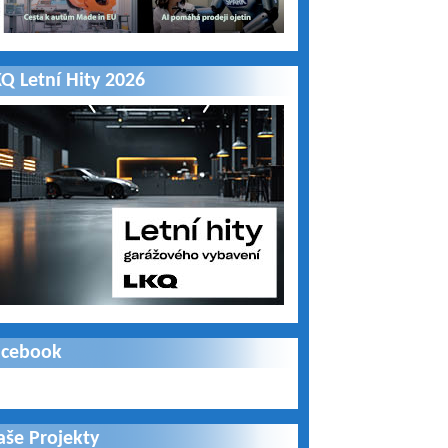
Q Letní Hity 2026
acebook
aše Projekty