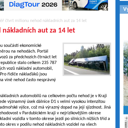
V
ř čtvrt milionu nehod nákladních aut za 14 let
 nákladních aut za 14 let
ou součástí ekonomické
 měrou na nehodách. Portál
ozů za předchozích čtrnáct let
republice stalo celkem 235 787
ých vozů nákladní automobil,
 Pro řidiče náklaďáků jsou
e na vině nehod často nesprávný
 nákladních automobilů na celkovém počtu nehod je v Kraji
vede významný úsek dálnice D1 s velmi vysokou intenzitou
nadmořské výšce, což má výrazný dopad na její sjízdnost. Jiná
ehodovost v Pardubickém kraji v nejrizikovějším okrese
ladní vozidla v tomto okrese jezdí po silnicích nižších tříd a
to okres v podílu nehod nákladních vozidel na všech