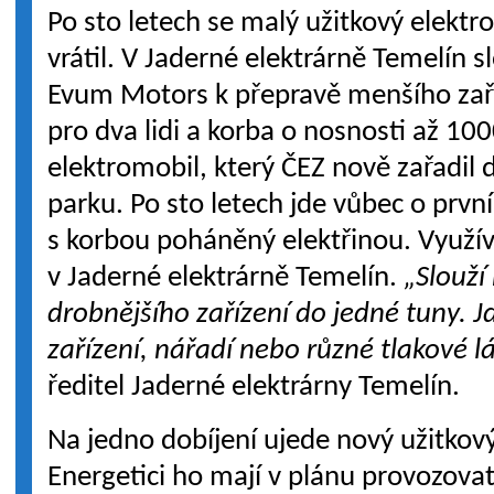
Po sto letech se malý užitkový elektr
vrátil. V Jaderné elektrárně Temelín sl
Evum Motors k přepravě menšího zaří
pro dva lidi a korba o nosnosti až 10
elektromobil, který ČEZ nově zařadil
parku. Po sto letech jde vůbec o prvn
s korbou poháněný elektřinou. Využív
v Jaderné elektrárně Temelín.
„Slouží
drobnějšího zařízení do jedné tuny. 
zařízení, nářadí nebo různé tlakové l
ředitel Jaderné elektrárny Temelín.
Na jedno dobíjení ujede nový užitkov
Energetici ho mají v plánu provozova