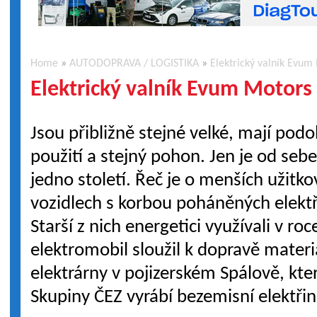
Home
»
AUTODOPRAVA / LOGISTIKA
»
Elektrický valník Evum
Elektrický valník Evum Motors
Jsou přibližně stejné velké, mají pod
použití a stejný pohon. Jen je od sebe
jedno století. Řeč je o menších užitk
vozidlech s korbou poháněných elekt
Starší z nich energetici využívali v ro
elektromobil sloužil k dopravě materi
elektrárny v pojizerském Spálově, kte
Skupiny ČEZ vyrábí bezemisní elektřin