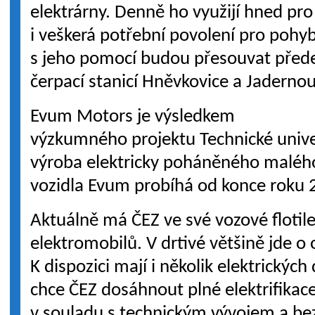
elektrárny. Denně ho využijí hned pro
i veškerá potřební povolení pro pohyb
s jeho pomocí budou přesouvat před
čerpací stanicí Hněvkovice a Jaderno
Evum Motors je výsledkem
výzkumného projektu Technické unive
výroba elektricky poháněného maléh
vozidla Evum probíhá od konce roku 
Aktuálně má ČEZ ve své vozové flotil
elektromobilů. V drtivé většině jde o 
K dispozici mají i několik elektrický
chce ČEZ dosáhnout plné elektrifikac
v souladu s technickým vývojem a b