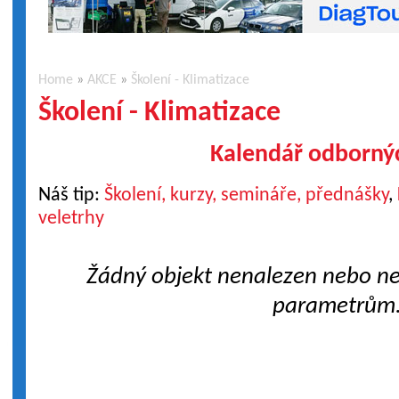
Home
»
AKCE
»
Školení - Klimatizace
Školení - Klimatizace
Kalendář odbornýc
Náš tip:
Školení, kurzy, semináře, přednášky
,
veletrhy
Žádný objekt nenalezen nebo n
parametrům