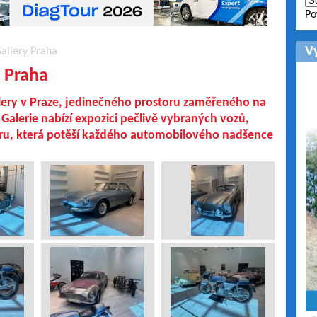
Po
V
Gallery Praha
y Praha
allery v Praze, jedinečného prostoru zaměřeného na
 Galerie nabízí expozici pečlivě vybraných vozů,
éru, která potěší každého automobilového nadšence