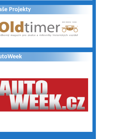
aše Projekty
utoWeek