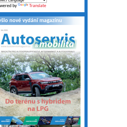
wered by
Translate
yšlo nové vydání magazínu