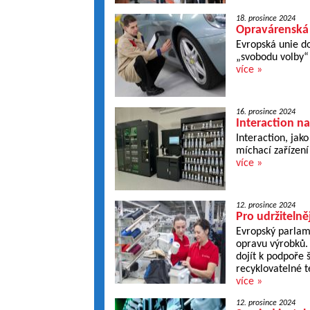
18. prosince 2024
Opravárenská 
Evropská unie do
„svobodu volby“ 
více »
16. prosince 2024
Interaction na
Interaction, jak
míchací zařízení
více »
12. prosince 2024
Pro udržitelně
Evropský parlame
opravu výrobků. 
dojít k podpoře 
recyklovatelné te
více »
12. prosince 2024