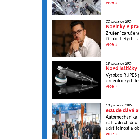
více »
22. prosince 2024
Novinky v pr
Zrušení zaručen
čtrnáctiletých. 
více »
19. prosince 2024
Nové leštičky
Výrobce RUPES př
excentrických l
více »
18. prosince 2024
ecu.de dává a
Automechanika F
náhradních dílů
udržitelnost a o
více »