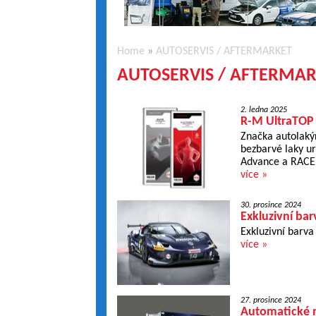
Home
»
AUTOSERVIS / AFTERMARKET
AUTOSERVIS / AFTERMA
2. ledna 2025
R-M UltraTOP a
Značka autolaký
bezbarvé laky ur
Advance a RACE F
více »
30. prosince 2024
Exkluzivní ba
Exkluzivní barva
více »
27. prosince 2024
Automatické m