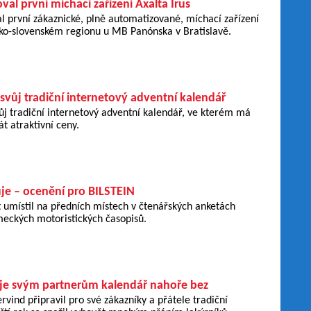
oval první míchací zařízení Axalta Irus
al první zákaznické, plně automatizované, míchací zařízení
sko-slovenském regionu u MB Panónska v Bratislavě.
svůj tradiční internetový adventní kalendář
ůj tradiční internetový adventní kalendář, ve kterém má
t atraktivní ceny.
uje – ocenění pro BILSTEIN
 umístil na předních místech v čtenářských anketách
ckých motoristických časopisů.
je svým partnerům kalendář nahoře bez
rvind připravil pro své zákazníky a přátele tradiční