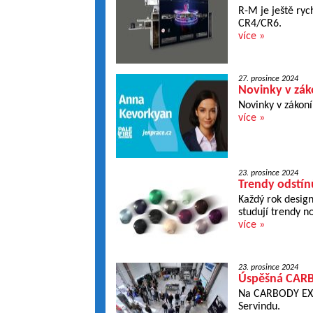
R-M je ještě ryc
CR4/CR6.
více »
27. prosince 2024
Novinky v zák
Novinky v zákoní
více »
23. prosince 2024
Trendy odstín
Každý rok design
studují trendy n
více »
23. prosince 2024
Úspěšná CARB
Na CARBODY EXP
Servindu.