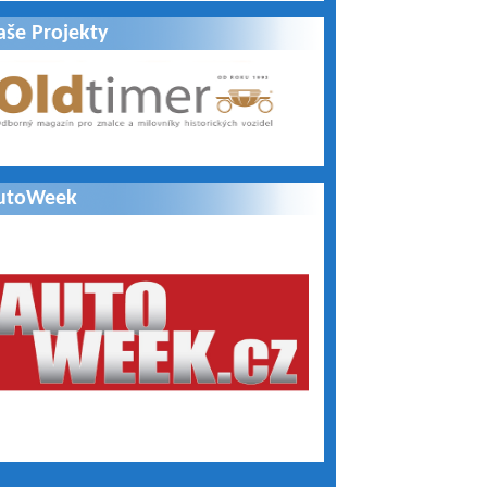
aše Projekty
utoWeek