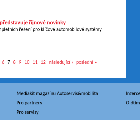
 představuje řijnové novinky
mpletních řešení pro klíčové automobilové systémy
6
7
8
9
10
11
12
následující ›
poslední »
Mediakit magazínu Autoservis&mobilita
Inzerc
Pro partnery
Oldtim
Pro servisy