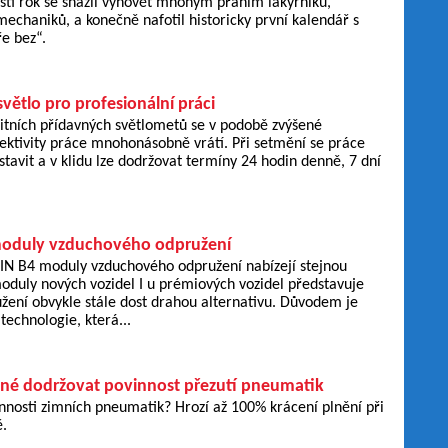
íští rok se snažil vyhovět mnohým přáním lakýrníků,
echaniků, a konečně nafotil historicky první kalendář s
e bez“.
světlo pro profesionální práci
litních přídavných světlometů se v podobě zvýšené
fektivity práce mnohonásobně vrátí. Při setmění se práce
tavit a v klidu lze dodržovat termíny 24 hodin denně, 7 dní
moduly vzduchového odpružení
IN B4 moduly vzduchového odpružení nabízejí stejnou
oduly nových vozidel I u prémiových vozidel představuje
žení obvykle stále dost drahou alternativu. Důvodem je
technologie, která...
tné dodržovat povinnost přezutí pneumatik
nnosti zimních pneumatik? Hrozí až 100% krácení plnění při
.