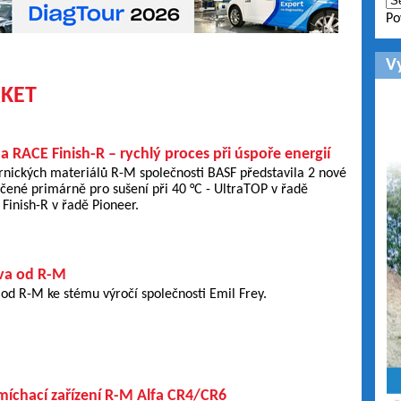
Po
V
RKET
 RACE Finish-R – rychlý proces při úspoře energií
rnických materiálů R-M společnosti BASF představila 2 nové
čené primárně pro sušení při 40 °C - UltraTOP v řadě
inish-R v řadě Pioneer.
rva od R-M
 od R-M ke stému výročí společnosti Emil Frey.
íchací zařízení R-M Alfa CR4/CR6