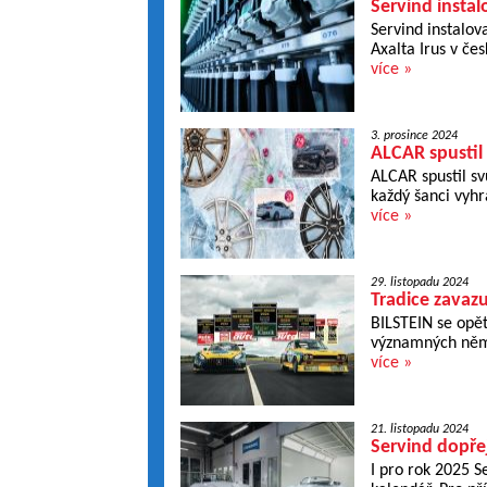
Servind instal
Servind instalov
Axalta Irus v če
více »
3. prosince 2024
ALCAR spustil 
ALCAR spustil sv
každý šanci vyhrá
více »
29. listopadu 2024
Tradice zavaz
BILSTEIN se opět
významných něme
více »
21. listopadu 2024
Servind dopře
I pro rok 2025 Se