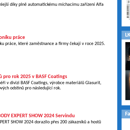
hlejší díky plně automatickému míchacímu zařízení Alfa
LK
oníku práce
ku práce, které zaměstnance a firmy čekají v roce 2025.
ů pro rok 2025 v BASF Coatings
éři v divizi BASF Coatings, výrobce materiálů Glasurit,
ových odstínů pro následující rok.
F
ODY EXPERT SHOW 2024 Servindu
ERT SHOW 2024 dorazilo přes 200 zákazníků a hostů