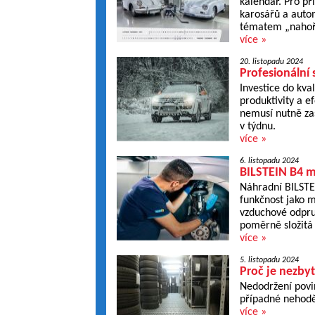
kalendář. Pro př
karosářů a autom
tématem „nahoř
více »
20. listopadu 2024
Profesionální 
Investice do kva
produktivity a e
nemusí nutně zas
v týdnu.
více »
6. listopadu 2024
BILSTEIN B4 
Náhradní BILSTE
funkčnost jako m
vzduchové odpru
poměrně složitá 
více »
5. listopadu 2024
Proč je nezby
Nedodržení povi
případné nehodě
více »