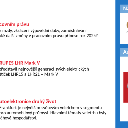
N
acovním právu
é mzdy, zkrácení výpovědní doby, zaměstnávání
Jaké další změny v pracovním právu přinese rok 2025?
A
 RUPES LHR Mark V
edstavil nejnovější generaci svých elektrických
eštiček LHR15 a LHR21 – Mark V.
utoelektronice druhý život
rankfurt je největším světovým veletrhem v segmentu
 pro automobilový průmysl. Hlavními tématy veletrhu byly
běhové hospodářství.