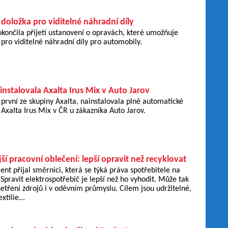
doložka pro viditelné náhradní díly
končila přijetí ustanovení o opravách, které umožňuje
pro viditelné náhradní díly pro automobily.
instalovala Axalta Irus Mix v Auto Jarov
o první ze skupiny Axalta, nainstalovala plně automatické
 Axalta Irus Mix v ČR u zákazníka Auto Jarov.
jší pracovní oblečení: lepší opravit než recyklovat
nt přijal směrnici, která se týká práva spotřebitele na
Spravit elektrospotřebič je lepší než ho vyhodit. Může tak
šetření zdrojů i v oděvním průmyslu. Cílem jsou udržitelné,
xtilie...