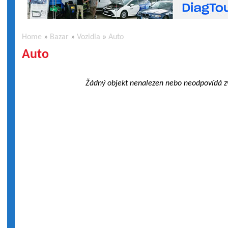
Home
»
Bazar
»
Vozidla
»
Auto
Auto
Žádný objekt nenalezen nebo neodpovídá 