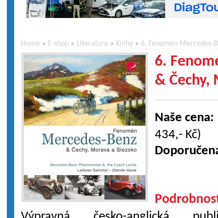
Home
»
E-shop
»
Literatura
»
Knihy
»
6. Fenomén Mercedes-Be
6. Fenom
& Čechy, 
Naše cena:
434,- Kč)
Doporučen
Podrobnost
Výpravná česko-anglická pu