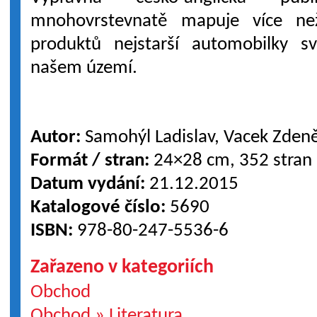
mnohovrstevnatě mapuje více ne
produktů nejstarší automobilky 
našem území.
Autor:
Samohýl Ladislav, Vacek Zden
Formát / stran:
24×28 cm, 352 stran
Datum vydání:
21.12.2015
Katalogové číslo:
5690
ISBN:
978-80-247-5536-6
Zařazeno v kategoriích
Obchod
Obchod » Literatura