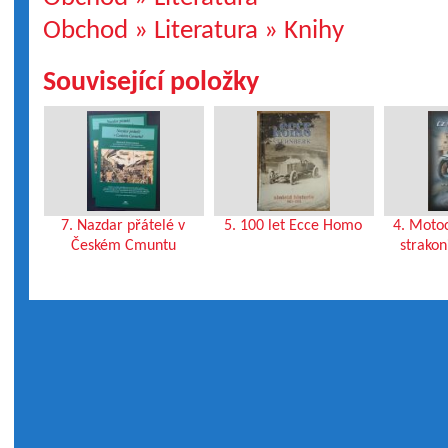
Obchod » Literatura » Knihy
Související položky
7. Nazdar přátelé v
5. 100 let Ecce Homo
4. Moto
Českém Cmuntu
strakon