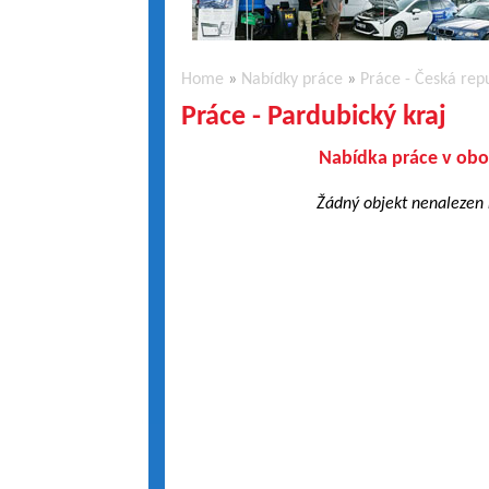
Home
»
Nabídky práce
»
Práce - Česká rep
Práce - Pardubický kraj
Nabídka práce v obo
Žádný objekt nenalezen