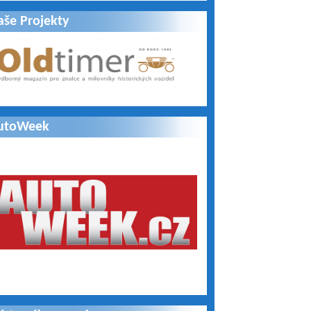
aše Projekty
utoWeek