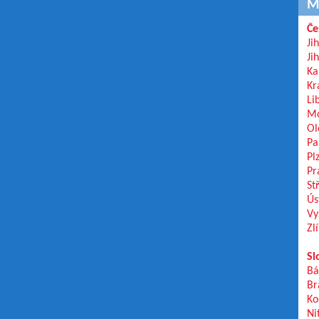
M
Če
Ji
Ji
Ka
Kr
Li
Mo
Ol
Pa
Pl
Pr
St
Ús
Vy
Zl
Sl
Bá
Br
Ko
Ni