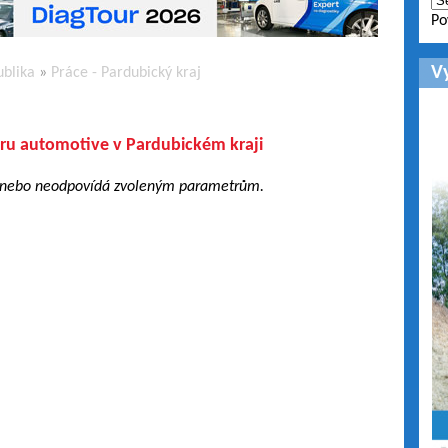
Po
V
ublika
»
Práce - Pardubický kraj
ru automotive v Pardubickém kraji
 nebo neodpovídá zvoleným parametrům.