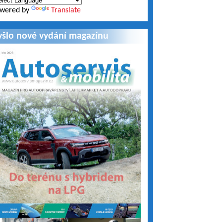
wered by
Translate
yšlo nové vydání magazínu