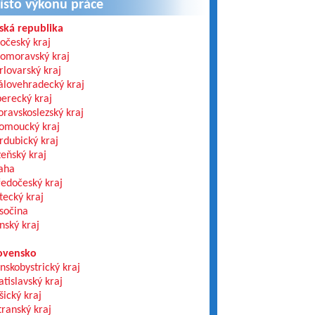
ísto výkonu práce
ská republika
hočeský kraj
homoravský kraj
rlovarský kraj
álovehradecký kraj
berecký kraj
ravskoslezský kraj
omoucký kraj
rdubický kraj
zeňský kraj
aha
ředočeský kraj
tecký kraj
sočina
ínský kraj
ovensko
nskobystrický kraj
atislavský kraj
šický kraj
transký kraj