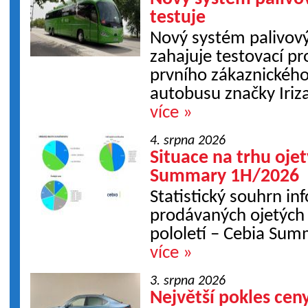
testuje
Nový systém palivov
zahajuje testovací p
prvního zákaznického
autobusu značky Iriza
více »
4. srpna 2026
Situace na trhu ojet
Summary 1H/2026
Statistický souhrn in
prodávaných ojetých v
pololetí – Cebia Su
více »
3. srpna 2026
Největší pokles ceny