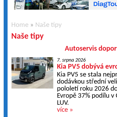
Home
»
Naše tipy
Naše tipy
Autoservis dopor
7. srpna 2026
Kia PV5 dobývá evr
Kia PV5 se stala nejp
dodávkou střední veli
pololetí roku 2026 d
Evropě 37% podílu v 
LUV.
více »