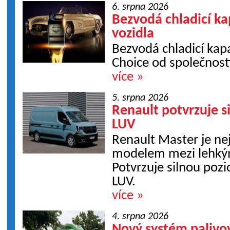
6. srpna 2026
Bezvodá chladicí kap
vozidla
Bezvodá chladicí kapa
Choice od společnost
více »
5. srpna 2026
Renault potvrzuje s
LUV
Renault Master je n
modelem mezi lehkým
Potvrzuje silnou poz
LUV.
více »
4. srpna 2026
Nový systém palivo