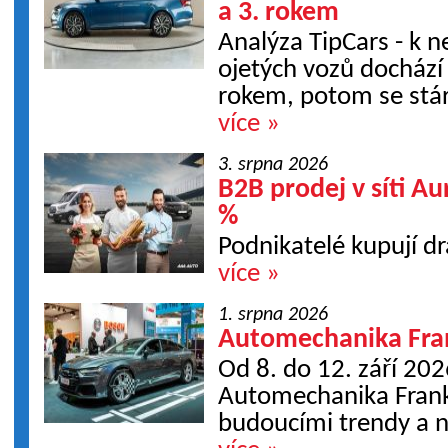
a 3. rokem
Analýza TipCars - k 
ojetých vozů dochází
rokem, potom se stár
více »
3. srpna 2026
B2B prodej v síti Au
%
Podnikatelé kupují dr
více »
1. srpna 2026
Automechanika Frank
Od 8. do 12. září 202
Automechanika Frankf
budoucími trendy a 