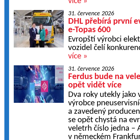
více »
31. července 2026
DHL přebírá první 
e-Topas 600
Evropští výrobci elek
vozidel čelí konkurenc
více »
31. července 2026
Ferdus bude na ve
opět vidět více
Dva roky utekly jako 
výrobce pneuservisn
a zavedený producent
se opět chystá na ev
veletrh číslo jedna 
v německém Frankfur