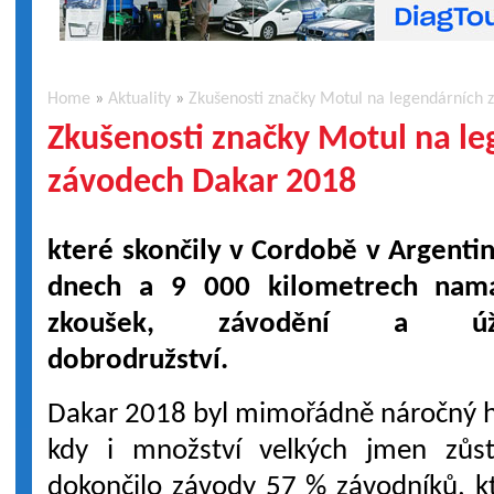
Home
»
Aktuality
»
Zkušenosti značky Motul na legendárních
Zkušenosti značky Motul na l
závodech Dakar 2018
které skončily v Cordobě v Argenti
dnech a 9 000 kilometrech nam
zkoušek, závodění a úža
dobrodružství.
Dakar 2018 byl mimořádně náročný h
kdy i množství velkých jmen zůs
dokončilo závody 57 % závodníků, kte