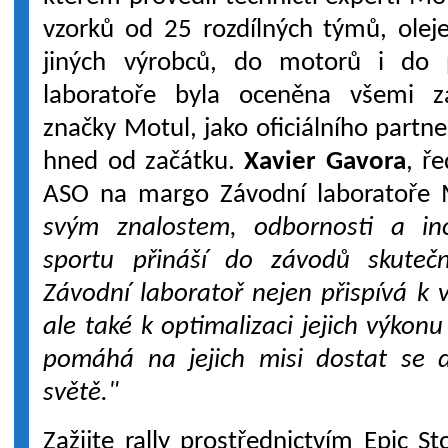
vzorků od 25 rozdílných týmů, olej
jiných výrobců, do motorů i do 
laboratoře byla oceněna všemi z
značky Motul, jako oficiálního partn
hned od začátku.
Xavier Gavora
, ř
ASO na margo Závodní laboratoře 
svým znalostem, odbornosti a in
sportu přináší do závodů skuteč
Závodní laboratoř nejen přispívá k vy
ale také k optimalizaci jejich výkon
pomáhá na jejich misi dostat se do
světě."
Zažijte rally prostřednictvím Epic S