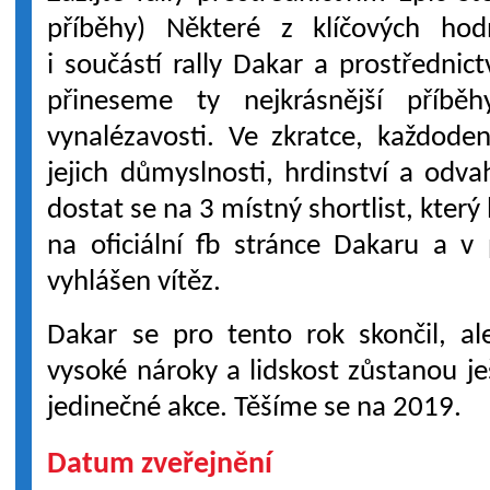
příběhy) Některé z klíčových ho
i součástí rally Dakar a prostřednic
přineseme ty nejkrásnější příb
vynalézavosti. Ve zkratce, každode
jejich důmyslnosti, hrdinství a odv
dostat se na 3 místný shortlist, kte
na oficiální fb stránce Dakaru a v
vyhlášen vítěz.
Dakar se pro tento rok skončil, a
vysoké nároky a lidskost zůstanou je
jedinečné akce. Těšíme se na 2019.
Datum zveřejnění