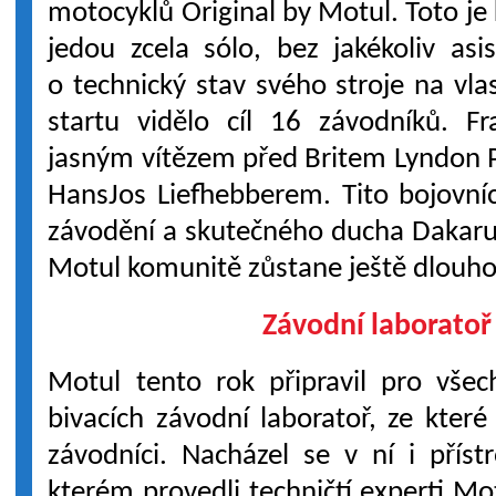
motocyklů Original by Motul. Toto je 
jedou zcela sólo, bez jakékoliv as
o technický stav svého stroje na vla
startu vidělo cíl 16 závodníků. Fr
jasným vítězem před Britem Lyndon
HansJos Liefhebberem. Tito bojovníci
závodění a skutečného ducha Dakaru, 
Motul komunitě zůstane ještě dlouh
Závodní laboratoř
Motul tento rok připravil pro vše
bivacích závodní laboratoř, ze které
závodníci. Nacházel se v ní i příst
kterém provedli techničtí experti Mo