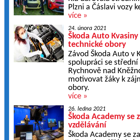
Plzni a Čáslavi vozy 
více »
24. února 2021
Škoda Auto Kvasiny
technické obory
Závod Škoda Auto v K
spolupráci se středn
Rychnově nad Kněžnou
motivovat žáky k záj
obory.
více »
26. ledna 2021
Škoda Academy se z
vzdělávání
Škoda Academy se zam