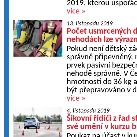
2019, kterou uspořád
více »
13. listopadu 2019
Počet usmrcených d
nehodách lze výrazn
Pokud není dětský zá
správně připevněný, 
prvek pasivní bezpečn
nehodě správně. V Čes
hmotností do 36 kg 
být přepravováno v d
více »
4. listopadu 2019
Šikovní řidiči z řad
své umění v kurzu b
Poukaz na účast v ku