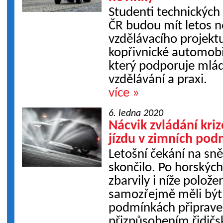
Studenti technických 
ČR budou mít letos n
vzdělávacího projektu
kopřivnické automob
který podporuje mlá
vzdělávání a praxi.
více »
6. ledna 2020
Nácvik zvládání kri
jízdu v zimních po
Letošní čekání na sn
skončilo. Po horskýc
zbarvily i níže polože
samozřejmě měli být
podmínkách připraven
přizpůsobením řidičs