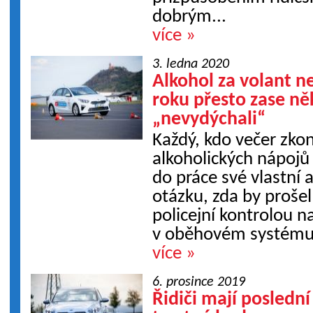
dobrým...
více »
3. ledna 2020
Alkohol za volant n
roku přesto zase něk
„nevydýchali“
Každý, kdo večer zko
alkoholických nápojů 
do práce své vlastní a
otázku, zda by proše
policejní kontrolou n
v oběhovém systému. 
více »
6. prosince 2019
Řidiči mají poslední 