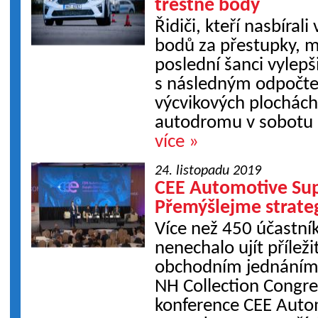
trestné body
Řidiči, kteří nasbíral
bodů za přestupky, m
poslední šanci vylepši
s následným odpočte
výcvikových plochác
autodromu v sobotu 2
více »
24. listopadu 2019
CEE Automotive Sup
Přemýšlejme strate
Více než 450 účastník
nenechalo ujít příleži
obchodním jednáním
NH Collection Congr
konference CEE Auto