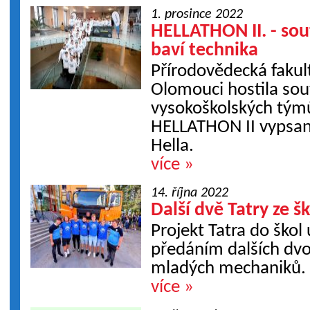
1. prosince 2022
HELLATHON II. - sou
baví technika
Přírodovědecká fakul
Olomouci hostila sou
vysokoškolských týmů
HELLATHON II vypsan
Hella.
více »
14. října 2022
Další dvě Tatry ze šk
Projekt Tatra do ško
předáním dalších dvo
mladých mechaniků.
více »