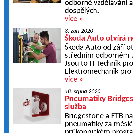
odborné vzdělávání a
dospělých.
více »
3. září 2020
Škoda Auto otvírá 
Škoda Auto od září o
středním odborném uč
Jsou to IT technik pr
Elektromechanik pro z
více »
18. srpna 2020
Pneumatiky Bridges
služba
Bridgestone a ETB na
pneumatiky za měsíč
průkopnickém prog