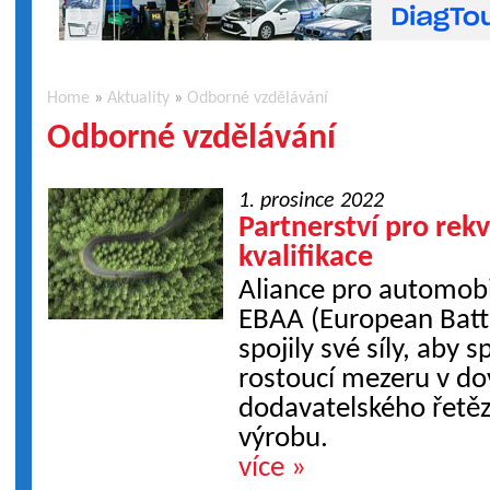
Home
»
Aktuality
»
Odborné vzdělávání
Odborné vzdělávání
1. prosince 2022
Partnerství pro rekv
kvalifikace
Aliance pro automob
EBAA (European Batt
spojily své síly, aby 
rostoucí mezeru v d
dodavatelského řetěz
výrobu.
více »