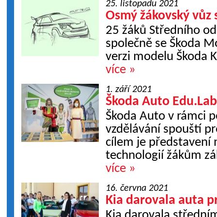
25. listopadu 2021
Osmý žákovský vůz 
25 žáků Středního od
společně se Škoda Mo
verzi modelu Škoda 
více »
1. září 2021
Škoda Auto Edu.Lab 
Škoda Auto v rámci 
vzdělávání spouští pr
cílem je představení
technologií žákům zá
více »
16. června 2021
Kia darovala auta 
Kia darovala středn