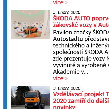
více »
5. února 2020
ŠKODA AUTO poprvé
žákovské vozy v Au
Pavilon značky ŠKOD
Autostadtu představu
technického a inžený
společnosti ŠKODA A
zde prezentuje voz
vyvinuté a vyrobené
Akademie v...
více »
3. února 2020
Vzdělávací projekt T
2020 zamíří do dalš
novinky