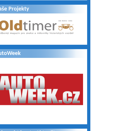
aše Projekty
utoWeek