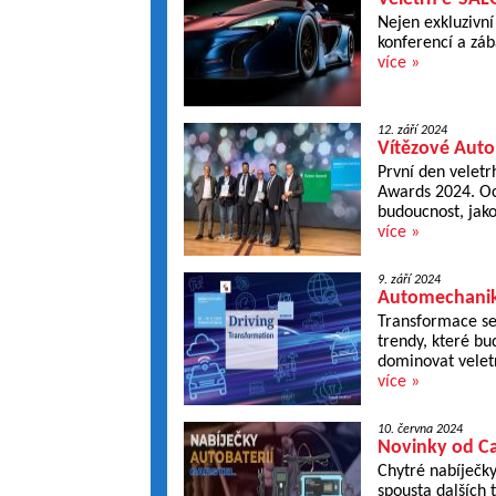
Nejen exkluzivní
konferencí a záb
více »
12. září 2024
Vítězové Aut
První den velet
Awards 2024. Oc
budoucnost, jako
více »
9. září 2024
Automechanika 
Transformace se 
trendy, které b
dominovat velet
více »
10. června 2024
Novinky od Ca
Chytré nabíječky
spousta dalších