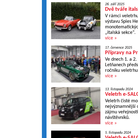
26. září 2025
Dvě tváře itals
V rámci veletrhu
výstavu Spies He
monotematických 
„italská sekce“.
více »
17. července 2025
Přípravy na P
Ve dnech 1. a 2.
Letňanech předs
ročníku veletrhu
více »
13. listopadu 2024
Veletrh e-SAL
Veletrh čisté mo
nejvýznamnější o
zájmu veřejnosti.
návštěvníků.
více »
5. listopadu 2024
Veletrh e-SALO