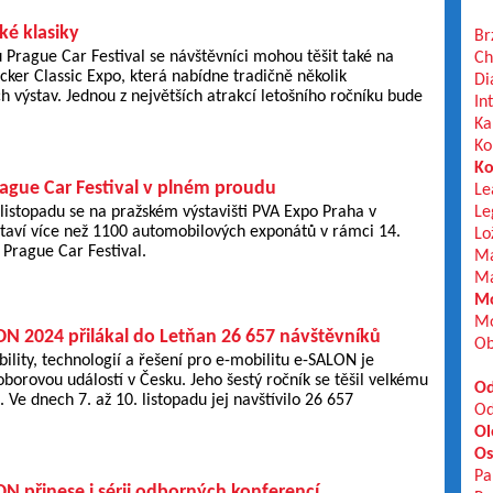
ké klasiky
Br
 Prague Car Festival se návštěvníci mohou těšit také na
Ch
cker Classic Expo, která nabídne tradičně několik
Di
výstav. Jednou z největších atrakcí letošního ročníku bude
In
Ka
Ko
Ko
rague Car Festival v plném proudu
Le
 listopadu se na pražském výstavišti PVA Expo Praha v
Le
taví více než 1100 automobilových exponátů v rámci 14.
Lo
 Prague Car Festival.
Ma
Ma
Mo
Mo
ON 2024 přilákal do Letňan 26 657 návštěvníků
Ob
bility, technologií a řešení pro e-mobilitu e-SALON je
borovou událostí v Česku. Jeho šestý ročník se těšil velkému
Od
 Ve dnech 7. až 10. listopadu jej navštívilo 26 657
Od
Ol
Os
Pa
N přinese i sérii odborných konferencí