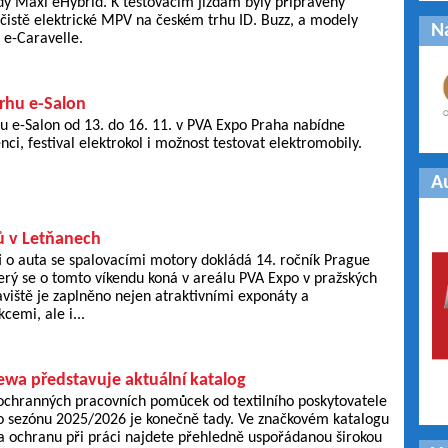
dy Maxi eHybrid. K testovacím jízdám byly připraveny
čistě elektrické MPV na českém trhu ID. Buzz, a modely
N
 e-Caravelle.
rhu e-Salon
u e-Salon od 13. do 16. 11. v PVA Expo Praha nabídne
nci, festival elektrokol i možnost testovat elektromobily.
A
ů v Letňanech
 o auta se spalovacími motory dokládá 14. ročník Prague
terý se o tomto víkendu koná v areálu PVA Expo v pražských
viště je zaplněno nejen atraktivními exponáty a
emi, ale i...
wa představuje aktuální katalog
ochranných pracovních pomůcek od textilního poskytovatele
 sezónu 2025/2026 je konečně tady. Ve značkovém katalogu
 ochranu při práci najdete přehledně uspořádanou širokou