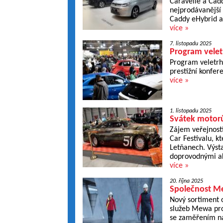
Caravelle a Cad
nejprodávanější 
Caddy eHybrid a
více »
7. listopadu 2025
Program velet
Program veletrh
prestižní konfere
více »
1. listopadu 2025
Svátek motor
Zájem veřejnosti
Car Festivalu, k
Letňanech. Výsta
doprovodnými akc
více »
20. října 2025
Společnost Me
Nový sortiment 
služeb Mewa pro
se zaměřením na