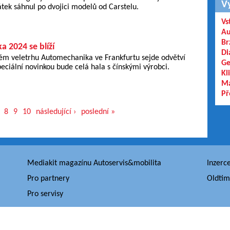
V
tek sáhnul po dvojici modelů od Carstelu.
Vs
Au
Br
 2024 se blíží
Di
kém veletrhu Automechanika ve Frankfurtu sejde odvětví
Ge
eciální novinkou bude celá hala s čínskými výrobci.
Kl
Ma
Př
8
9
10
následující ›
poslední »
Mediakit magazínu Autoservis&mobilita
Inzerc
Pro partnery
Oldtim
Pro servisy