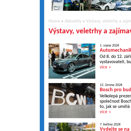
Home
»
Aktuality
»
Výstavy, veletrhy a zaj
Výstavy, veletrhy a zajím
1. srpna 2026
Automechanika
Od 8. do 12. zář
vystavovateli, b
více »
12. června 2026
Bosch pro bud
Velkolepá preze
společnost Bosch
to, jak se umělá
více »
7. května 2026
Vydejte se na