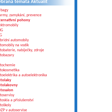
ybraná témata Aktualit
rbagy
army, zamykání, prevence
ternativní pohony
ektromobily
NG
G
bridní automobily
tomobily na vodík
tobaterie, nabíječky, zdroje
tobazary
tochemie
tokosmetika
toelektrika a autoelektronika
tolaky
tolakovny
tosalon
toservisy
toskla a příslušenství
toškoly
ZP v autoservise