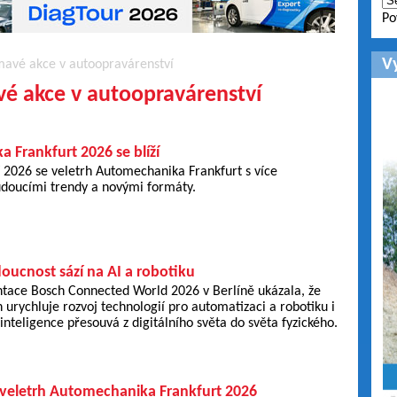
Po
V
ímavé akce v autoopravárenství
avé akce v autoopravárenství
 Frankfurt 2026 se blíží
í 2026 se veletrh Automechanika Frankfurt s více
udoucími trendy a novými formáty.
oucnost sází na AI a robotiku
ntace Bosch Connected World 2026 v Berlíně ukázala, že
 urychluje rozvoj technologií pro automatizaci a robotiku i
 inteligence přesouvá z digitálního světa do světa fyzického.
 veletrh Automechanika Frankfurt 2026