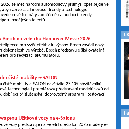
ří 2026 se mezinárodní automobilový průmysl opět sejde ve
, aby naživo zažil inovace, trendy a technologie.
vede nové formáty zaměřené na budoucí trendy,
dporu nadějných talentů.
LK
y Bosch na veletrhu Hannover Messe 2026
teligence pro vyšší efektivitu výroby. Bosch zavádí nový
ní dokonalosti ve výrobě. Bosch představuje škálovatelná
šení pro recyklaci akumulátorů.
trhu čisté mobility e-SALON
hu čisté mobility e-SALON navštívilo 27 105 návštěvníků.
 nové technologie i premiérová představení modelů vozů od
, dobíjecí příslušenství, doprovodný program i testovací
F
wagenu Užitkové vozy na e-Salonu
kové vozy představuje na veletrhu e-Salon 2025 modely e-