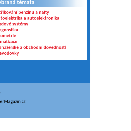
ybraná témata
třikování benzínu a nafty
toelektrika a autoelektronika
zdové systémy
agnostika
ometrie
imatizace
nažerské a obchodní dovednosti
evodovky
e
erMagazín.cz