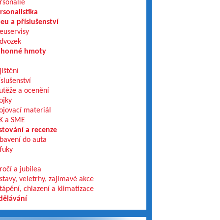
rsonálie
rsonalistika
eu a příslušenství
euservisy
dvozek
honné hmoty
jištění
íslušenství
utěže a ocenění
ojky
ojovací materiál
K a SME
stování a recenze
bavení do auta
fuky
ročí a jubilea
stavy, veletrhy, zajímavé akce
tápění, chlazení a klimatizace
dělávání