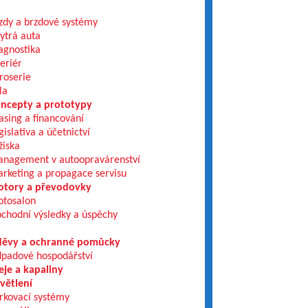
zdy a brzdové systémy
ytrá auta
agnostika
teriér
roserie
la
ncepty a prototypy
asing a financování
gislativa a účetnictví
žiska
nagement v autoopravárenství
rketing a propagace servisu
tory a převodovky
tosalon
chodní výsledky a úspěchy
ěvy a ochranné pomůcky
padové hospodářství
eje a kapaliny
větlení
rkovací systémy