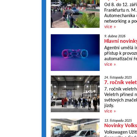
Od 8. do 12. zá
Frankfurtu n. M.
Automechanika u
networking a po
více »
9. dubna 2026
Hlavní novink
Agentní umělá in
přístup k provoz
automatizační ře
více »
24. listopadu 2025
7. ročník vele
7. ročník veletr
Veletrh přinesl
světových značek
jízdy.
více »
13. listopadu 2025
Novinky Volks
Volkswagen Užit