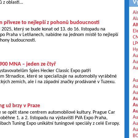
V
z oblasti...
Ai
Al
n přiveze to nejlepší z pohonů budoucnosti
Al
2025, který se bude konat od 13. do 16. listopadu na
El
xpo Praha v Letňanech, nabídne na jednom místě to nejlepší
C
ohony budoucnosti.
LP
Hy
Au
Au
900 MNA – jeden ze čtyř
Au
stavovatelům Spies Hecker Classic Expo patří
 Strnadice, které se specializuje na automobily vyráběné
Au
tických zemích, ale i na západní značky prodávané v Tuzexu.
Au
Au
Au
Au
g už brzy v Praze
Au
 se opět stane centrem automobilové kultury. Prague Car
Au
proběhne 1. a 2. listopadu na výstavišti PVA Expo Praha,
Eibach Tuning Expo unikátní tuningové speciály z celé Evropy.
Au
Au
BO