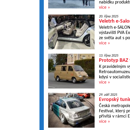
nabídku produktů 
více »
20. října 2025
Veletrh e-Salo
Veletrh e-SALON 
výstavišti PVA E
ze světa aut s p
více »
13. října 2025
Prototyp BAZ 
K pravidelným vy
Retroautomuzeum
kdysi v socialis
více »
29. září 2025
Evropský tunin
Česká metropole
Festival, který 
přivítá v rámci 
více »