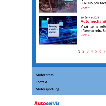
FERDUS pro začá
více »
10. června 2024
Automechanika
V září se na vel
aftermarketu. Sp
více »
1
2
3
4
5
6
7
Motorpress
Kontakt
Motorsport-Ing.