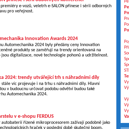
Pe
 premiéry e-vozů, veletrh e-SALON přinese i sérii odborných
Pe
avu pro veřejnost.
Pn
Pn
Po
Po
omechanika Innovation Awards 2024
Po
rhu Automechanika 2024 byly předány ceny Innovation
Př
eněné produkty se zaměřují na trendy orientovaná na
So
 jsou digitalizace, nové technologie pohonů a udržitelnost.
Sp
Sp
ST
Te
2024: trendy utvářející trh s náhradními díly
Vy
stále víc projevuje i na trhu s náhradními díly. Hlavní
Vý
udou v budoucnu určovat podobu odvětví budou také
rhu Automechanika 2024.
Vý
Vý
Vy
rstelu v e-shopu FERDUS
Vz
 autobaterií řízené mikroprocesorem zažívají podobně jako
 technologických hraček v poslední době skutečný boom.