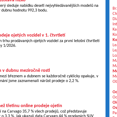
zůstává nízko
terý sleduje nabídku deseti nejvyhledávanějších modelů na
Br
 v dubnu hodnotu 992,3 bodu.
Ch
Di
In
Ka
Ko
odeje ojetých vozidel v 1. čtvrtletí
Ko
n trhu prodávaných ojetých vozidel za první letošní čtvrtletí
Le
y 1/2026.
Le
Lo
Ma
Ma
h v dubnu meziročně rostl
Mo
mezi březnem a dubnem se každoročně cyklicky opakuje, v
Mo
nání jsme zaznamenali nárůst prodeje o 2,2 %.
Ob
Od
Od
Ol
než třetinu online prodeje ojetin
Os
ří na Carvago 35,7 % všech prodejů, což představuje
Pa
t o 3,3 %. Jak ukazují data Carvago 44 % prodaných SUV