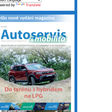
wered by
Translate
yšlo nové vydání magazínu