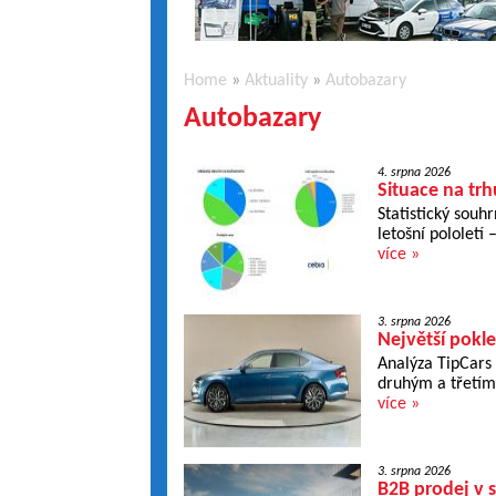
Home
»
Aktuality
»
Autobazary
Autobazary
4. srpna 2026
Situace na tr
Statistický souh
letošní pololet
více »
3. srpna 2026
Největší pokle
Analýza TipCars 
druhým a třetím
více »
3. srpna 2026
B2B prodej v s