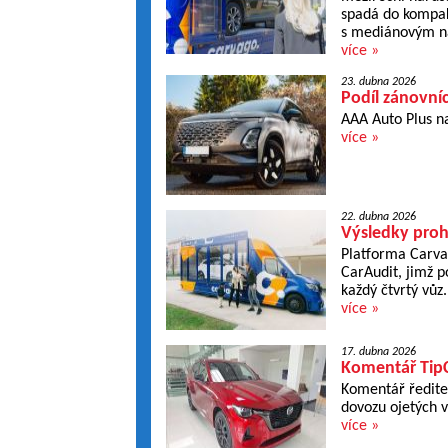
spadá do kompakt
s mediánovým n
více »
23. dubna 2026
Podíl zánovní
AAA Auto Plus n
více »
22. dubna 2026
Výsledky proh
Platforma Carva
CarAudit, jimž 
každý čtvrtý vůz.
více »
17. dubna 2026
Komentář TipC
Komentář ředitel
dovozu ojetých v
více »