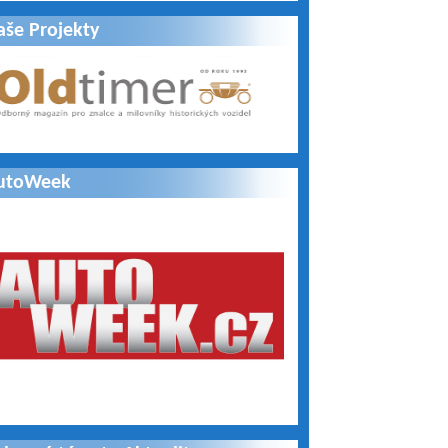
aše Projekty
utoWeek