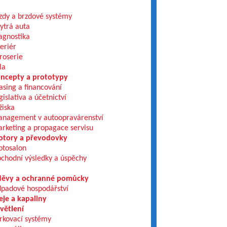
zdy a brzdové systémy
ytrá auta
agnostika
teriér
roserie
la
ncepty a prototypy
asing a financování
gislativa a účetnictví
žiska
nagement v autoopravárenství
rketing a propagace servisu
tory a převodovky
tosalon
chodní výsledky a úspěchy
ěvy a ochranné pomůcky
padové hospodářství
eje a kapaliny
větlení
rkovací systémy