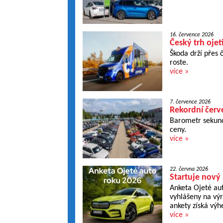
16. července 2026
Český trh ojet
Škoda drží přes 
roste.
více »
7. července 2026
Rekordní červe
Barometr sekundá
ceny.
více »
22. června 2026
Startuje nový
Anketa Ojeté aut
vyhlášeny na výr
ankety získá výh
více »