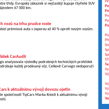
Pe
ní třídy. Evropský zákazník si nejčastěji kupuje čtyřleté SUV
Pe
ájezdem 67 000 km.
Pn
Pn
Po
ch vozů na trhu prudce roste
Po
abízí prémiová auta s úsporou až 40 % oproti novým vozům.
Po
Př
So
Sp
Sp
lídek CarAudit
ST
go analyzovala výsledky podrobných technických prohlídek
Te
podrobuje každý prodávaný vůz. Celkově Carvago nedoporučí
Vy
Vý
Vý
Vý
ars k aktuálnímu vývoji dovozu ojetin
Vy
e společnosti TipCars Marka Knieži k aktuálnímu vývoji
Vz
ozů.