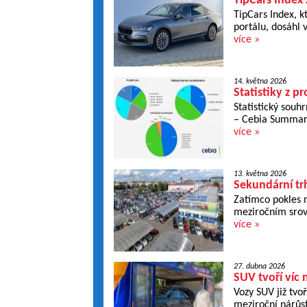
TipCars Index 
TipCars Index, k
portálu, dosáhl
více »
14. května 2026
Statistiky z pr
Statistický souhr
– Cebia Summar
více »
13. května 2026
Sekundární tr
Zatímco pokles 
meziročním srov
více »
27. dubna 2026
SUV tvoří víc 
Vozy SUV již tvo
meziroční nárůs