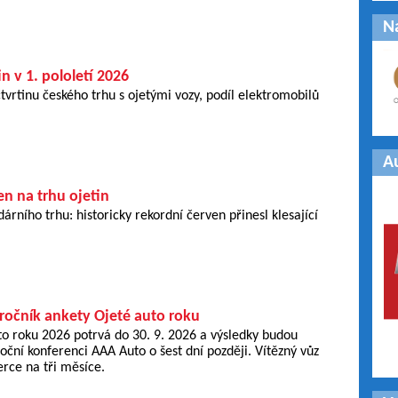
N
in v 1. pololetí 2026
čtvrtinu českého trhu s ojetými vozy, podíl elektromobilů
A
n na trhu ojetin
rního trhu: historicky rekordní červen přinesl klesající
 ročník ankety Ojeté auto roku
o roku 2026 potrvá do 30. 9. 2026 a výsledky budou
oční konferenci AAA Auto o šest dní později. Vítězný vůz
erce na tři měsíce.