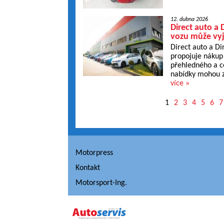
12. dubna 2026
Direct auto a 
vozu může vyj
Direct auto a Di
propojuje nákup 
přehledného a c
nabídky mohou zá
více »
1
2
3
4
5
6
7
Motorpress
Kontakt
Motorsport-Ing.