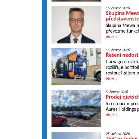
15. června 2026
Skupina Mewa
představenst
Skupina Mewa na
převezme funkci 
více »
15. června 2026
Řešení nedosta
Carvago otevírá 
rozšiřuje portfo
rostoucí zájem o
více »
5. června 2026
Prodej ojetých
S rostoucím prod
Aures Holdings 
více »
25. května 2026