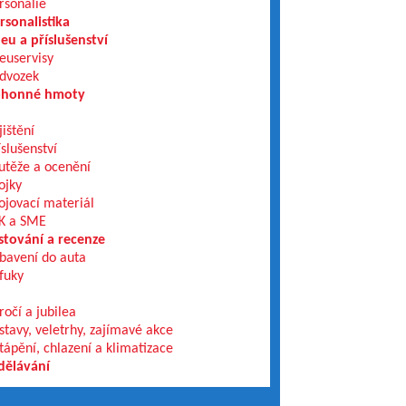
rsonálie
rsonalistika
eu a příslušenství
euservisy
dvozek
honné hmoty
jištění
íslušenství
utěže a ocenění
ojky
ojovací materiál
K a SME
stování a recenze
bavení do auta
fuky
ročí a jubilea
stavy, veletrhy, zajímavé akce
tápění, chlazení a klimatizace
dělávání