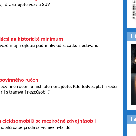
jí dražší ojeté vozy a SUV.
LK
 klesl na historické minimum
 vozů mají nejlepší podmínky od začátku sledování.
povinného ručení
, povinné ručení u nich ale nenajdete. Kdo tedy zaplatí škodu
árii s tramvají nezpůsobil?
F
h elektromobilů se meziročně zdvojnásobil
obilů už se prodává víc než hybridů.