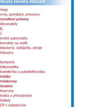
ybraná témata Aktualit
rbagy
army, zamykání, prevence
ternativní pohony
ektromobily
NG
G
bridní automobily
tomobily na vodík
tobaterie, nabíječky, zdroje
tobazary
tochemie
tokosmetika
toelektrika a autoelektronika
tolaky
tolakovny
tosalon
toservisy
toskla a příslušenství
toškoly
ZP v autoservise