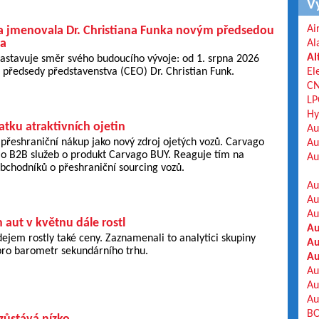
V
Ai
 jmenovala Dr. Christiana Funka novým předsedou
va
Al
Al
stavuje směr svého budoucího vývoje: od 1. srpna 2026
předsedy představenstva (CEO) Dr. Christian Funk.
El
C
LP
Hy
tku atraktivních ojetin
Au
přeshraniční nákup jako nový zdroj ojetých vozů. Carvago
Au
lio B2B služeb o produkt Carvago BUY. Reaguje tím na
Au
bchodníků o přeshraniční sourcing vozů.
Au
Au
Au
 aut v květnu dále rostl
Au
ejem rostly také ceny. Zaznamenali to analytici skupiny
Au
pro barometr sekundárního trhu.
Au
Au
Au
Au
BO