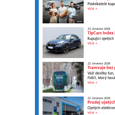
Podnikatelé kupu
více »
23. července 2026
TipCars Index
Kupující ojetých
více »
22. července 2026
Tramvaje bez 
Váží desítky tun
řidiči, který hav
více »
22. července 2026
Prodej ojetýc
Ojetých elektrom
více »