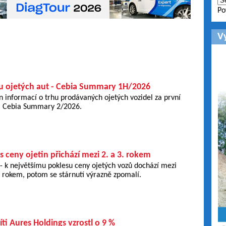
Po
V
hu ojetých aut - Cebia Summary 1H/2026
rn informací o trhu prodávaných ojetých vozidel za první
í – Cebia Summary 2/2026.
s ceny ojetin přichází mezi 2. a 3. rokem
- k největšímu poklesu ceny ojetých vozů dochází mezi
 rokem, potom se stárnutí výrazně zpomalí.
íti Aures Holdings vzrostl o 9 %