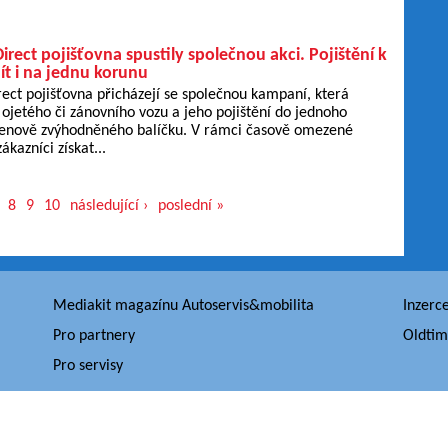
Direct pojišťovna spustily společnou akci. Pojištění k
ít i na jednu korunu
rect pojišťovna přicházejí se společnou kampaní, která
ojetého či zánovního vozu a jeho pojištění do jednoho
enově zvýhodněného balíčku. V rámci časově omezené
kazníci získat...
8
9
10
následující ›
poslední »
Mediakit magazínu Autoservis&mobilita
Inzerc
Pro partnery
Oldtim
Pro servisy