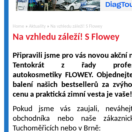
Home
»
Aktuality
»
Na vzhledu záleží! S Flowey
Na vzhledu záleží! S Flowey
Připravili jsme pro vás novou akční 
Tentokrát z řady profesi
autokosmetiky FLOWEY. Objednejte
balení našich bestsellerů za zvý
cenu a praktická zimní vesta je vaše
Pokud jsme vás zaujali, neváhej
obchodníka nebo naše zákazni
Tuchoměřicích nebo v Brně: