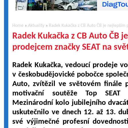
Home
»
Aktuality
»
Radek Kukačka z CB Auto ČB je nejlepším 
Radek Kukačka z CB Auto ČB je
prodejcem značky SEAT na svě
Radek Kukačka, vedoucí prodeje v
v českobudějovické pobočce společ
Auto, zvítězil ve světovém finále p
motivační soutěže Top SEAT P
Mezinárodní kolo jubilejního dvacá
uskutečnilo ve dnech 12. až 13. d
své výjimečné profesní dovednos