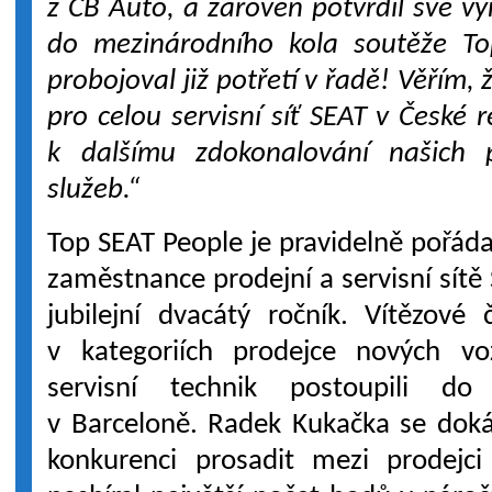
z CB Auto, a zároveň potvrdil své vyn
do mezinárodního kola soutěže To
probojoval již potřetí v řadě! Věřím,
pro celou servisní síť SEAT v České 
k dalšímu zdokonalování našich p
služeb.“
Top SEAT People je pravidelně pořád
zaměstnance prodejní a servisní sítě 
jubilejní dvacátý ročník. Vítězové
v kategoriích prodejce nových vo
servisní technik postoupili do
v Barceloně. Radek Kukačka se doká
konkurenci prosadit mezi prodejc