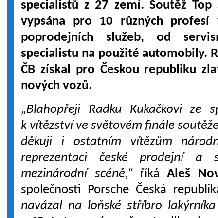
specialistů z 27 zemí. Soutěž Top
vypsána pro 10 různých profesí 
poprodejních služeb, od serv
specialistu na použité automobily.
ČB získal pro Českou republiku zla
nových vozů.
„Blahopřeji Radku Kukačkovi ze 
k vítězství ve světovém finále soutě
děkuji i ostatním vítězům národ
reprezentaci české prodejní a 
mezinárodní scéně,“
říká
Aleš No
společnosti Porsche Česká republi
navázal na loňské stříbro lakýrník