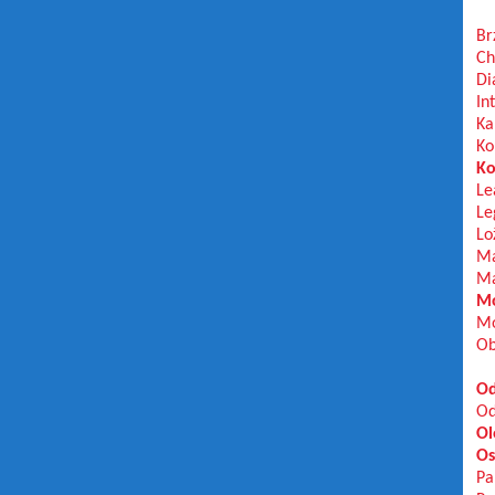
Br
Ch
Di
In
Ka
Ko
Ko
Le
Le
Lo
Ma
Ma
Mo
Mo
Ob
Od
Od
Ol
Os
Pa