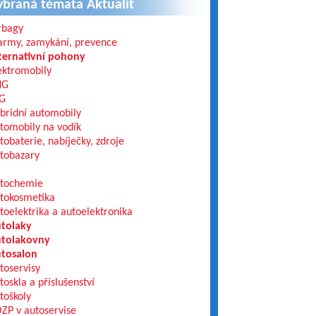
ybraná témata Aktualit
rbagy
army, zamykání, prevence
ternativní pohony
ektromobily
NG
G
bridní automobily
tomobily na vodík
tobaterie, nabíječky, zdroje
tobazary
tochemie
tokosmetika
toelektrika a autoelektronika
tolaky
tolakovny
tosalon
toservisy
toskla a příslušenství
toškoly
ZP v autoservise