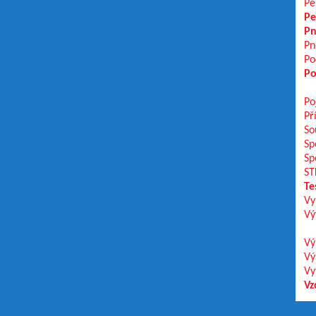
Pe
Pe
Pn
Pn
Po
Po
Po
Př
So
Sp
Sp
ST
Te
Vy
Vý
Vý
Vý
Vy
Vz