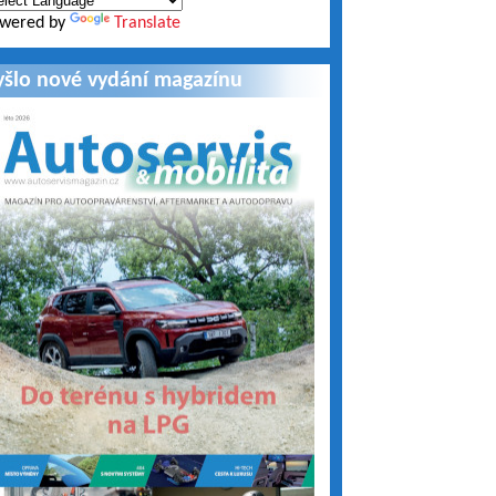
wered by
Translate
yšlo nové vydání magazínu