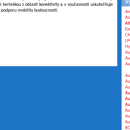
V
 technikou z oblasti konektivity a v současnosti uskutečňuje
 podporu mobility budoucnosti.
Ai
Al
Al
El
C
LP
Hy
Au
Au
Au
Au
Au
Au
Au
Au
Au
Au
Au
Au
BO