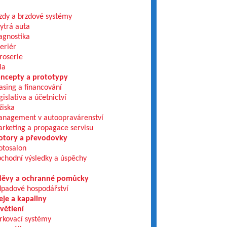
zdy a brzdové systémy
ytrá auta
agnostika
teriér
roserie
la
ncepty a prototypy
asing a financování
gislativa a účetnictví
žiska
nagement v autoopravárenství
rketing a propagace servisu
tory a převodovky
tosalon
chodní výsledky a úspěchy
ěvy a ochranné pomůcky
padové hospodářství
eje a kapaliny
větlení
rkovací systémy