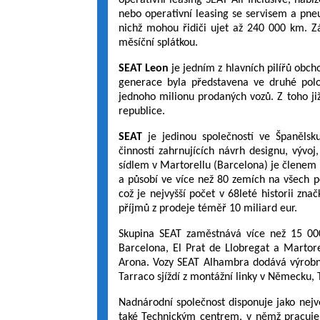
operativní leasing SEAT All Inclusive, nab
nebo operativní leasing se servisem a pn
nichž mohou řidiči ujet až 240 000 km. Zá
měsíční splátkou.
SEAT Leon
je jedním z hlavních pilířů obch
generace byla představena ve druhé polo
jednoho milionu prodaných vozů. Z toho ji
republice.
SEAT
je jedinou společností ve Španělsk
činností zahrnujících návrh designu, vývo
sídlem v Martorellu (Barcelona) je členem
a působí ve více než 80 zemích na všech p
což je nejvyšší počet v 68leté historii zn
příjmů z prodeje téměř 10 miliard eur.
Skupina SEAT zaměstnává více než 15 000
Barcelona, El Prat de Llobregat a Martor
Arona. Vozy SEAT Alhambra dodává výrobní
Tarraco sjíždí z montážní linky v Německu, 
Nadnárodní společnost disponuje jako nejv
také Technickým centrem, v němž pracuje 