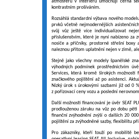
atmosféru v interiéru umocňují černá s
kontrastním prošíváním.
Rozsáhlá standardní výbava nového modelu
prvků včetně nejmodernějších asistenčních 
svůj vůz ještě více individualizovat ne
příslušenstvím, které je nyní nabízeno za 
nosiče a příčníky, prostorné střešní boxy
naleznou přitom uplatnění nejen v zimě, ale
Stejně jako všechny modely španělské zn
výhodných podmínek prostřednictvím úvěr
Services, která kromě širokých možností fi
značkového pojištění až po asistenci. Akt
Nízký úrok s úrokovými sazbami již od 0 %
z pořizovací ceny vozu a poslední nerovnomě
Další možností financování je úvěr SEAT PL
prodlouženou záruku na vůz po dobu pěti 
finanční zvýhodnění zvýší o dalších 20 0
pojištění za zvýhodněné sazby, flexibilitu př
Pro zákazníky, kteří touží po mobilitě be