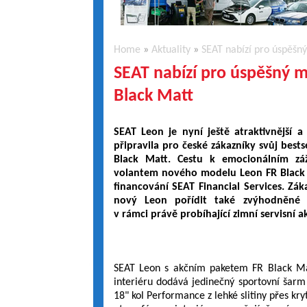
Home
»
Aktuality
»
SEAT nabízí pro úspěšn
SEAT nabízí pro úspěšný 
Black Matt
SEAT Leon je nyní ještě atraktivnější a
připravila pro české zákazníky svůj best
Black Matt. Cestu k emocionálním záž
volantem nového modelu Leon FR Black 
financování SEAT Financial Services. Zák
nový Leon pořídit také zvýhodněné Or
v rámci právě probíhající zimní servisní a
SEAT Leon s akčním paketem FR Black Mat
interiéru dodává jedinečný sportovní šarm 
18" kol Performance z lehké slitiny přes kr