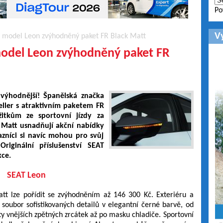
Po
V
ý model Leon zvýhodněný paket FR Black Matt
model Leon zvýhodněný paket FR
 výhodnější! Španělská značka
seller s atraktivním paketem FR
itkům ze sportovní jízdy za
Matt usnadňují akční nabídky
azníci si navíc mohou pro svůj
iginální příslušenství SEAT
kce.
SEAT Leon
t lze pořídit se zvýhodněním až 146 300 Kč. Exteriéru a
soubor sofistikovaných detailů v elegantní černé barvě, od
yty vnějších zpětných zrcátek až po masku chladiče. Sportovní