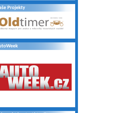
aše Projekty
utoWeek