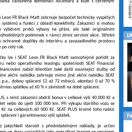
edadla čalouněná kombinací Alcantary a kůže s červeným
 Leon FR Black Matt zahrnuje bezpočet technicky vyspělých
systémů a funkcí z oblasti konektivity. Zákazníci si mohou
jen výběrem prvků výbavy na přání, ale také originálním
LK
zvýhodněných podmínek v rámci zimní servisní akce. Střešní
 a ochranné doplňky do interiéru a zavazadlového prostoru
 po celý rok.
ačky lze i SEAT Leon FR Black Matt samozřejmě pořídit za
u nebo operativního leasingu společnosti SEAT Financial
nancování nabízí klientům také další související služby od
uální akční nabídka zahrnuje mimo jiné akční nabídku SEAT
 p.a., dobou splácení 12 až 72 měsíců, akontací 0 až 70 %
rnou splátkou až 60 % v závislosti na době splácení.
US, s nímž zákazníci obdrží bonus v celkové výši 40 000 Kč a
let nebo do ujetí 100 000 km. Při výkupu staršího vozu se
00 Kč na celkových 60 000 Kč. SEAT PLUS kromě toho nabízí
F
i splácení i garantovanou výši splátek.
z jakýchkoli starostí s předvídatelnými náklady, je určen