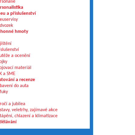
rsonálie
rsonalistika
eu a příslušenství
euservisy
dvozek
honné hmoty
jištění
íslušenství
utěže a ocenění
ojky
ojovací materiál
K a SME
stování a recenze
bavení do auta
fuky
ročí a jubilea
stavy, veletrhy, zajímavé akce
tápění, chlazení a klimatizace
dělávání