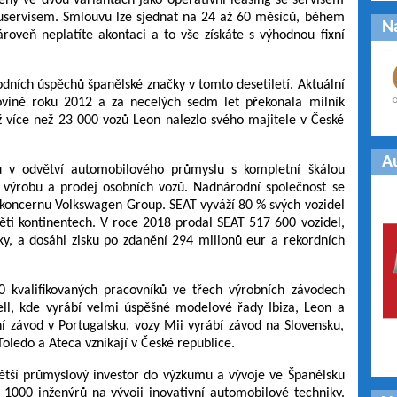
ízený ve dvou variantách jako operativní leasing se servisem
euservisem. Smlouvu lze sjednat na 24 až 60 měsíců, během
N
roveň neplatíte akontaci a to vše získáte s výhodnou fixní
odních úspěchů španělské značky v tomto desetiletí. Aktuální
vině roku 2012 a za necelých sedm let překonala milník
ž více než 23 000 vozů Leon nalezlo svého majitele v České
A
u v odvětví automobilového průmyslu s kompletní škálou
j, výrobu a prodej osobních vozů. Nadnárodní společnost se
 koncernu Volkswagen Group. SEAT vyváží 80 % svých vozidel
ěti kontinentech. V roce 2018 prodal SEAT 517 600 vozidel,
ačky, a dosáhl zisku po zdanění 294 milionů eur a rekordních
 kvalifikovaných pracovníků ve třech výrobních závodech
ell, kde vyrábí velmi úspěšné modelové řady Ibiza, Leon a
 závod v Portugalsku, vozy Mii vyrábí závod na Slovensku,
Toledo a Ateca vznikají v České republice.
ětší průmyslový investor do výzkumu a vývoje ve Španělsku
1000 inženýrů na vývoji inovativní automobilové techniky.