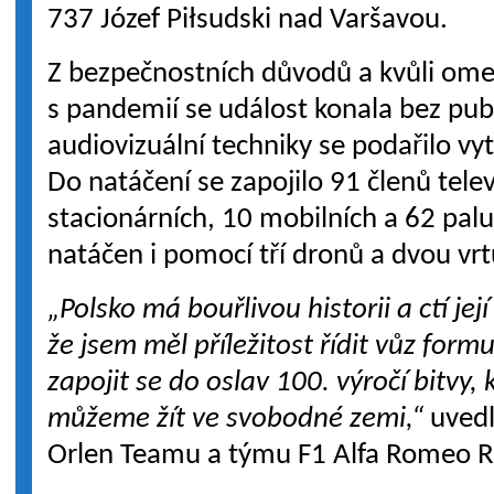
737 Józef Piłsudski nad Varšavou.
Z bezpečnostních důvodů a kvůli ome
s pandemií se událost konala bez pu
audiovizuální techniky se podařilo vyt
Do natáčení se zapojilo 91 členů tele
stacionárních, 10 mobilních a 62 pal
natáčen i pomocí tří dronů a dvou vrt
„Polsko má bouřlivou historii a ctí jej
že jsem měl příležitost řídit vůz formu
zapojit se do oslav 100. výročí bitvy,
můžeme žít ve svobodné zemi,“
uvedl
Orlen Teamu a týmu F1 Alfa Romeo R