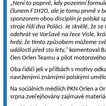
„Není to poprvé, kdy pozemní formul
člunem F1H2O, ale je tomu prvně v ba
sponzorem obou disciplín je polská s
stroje řídí dva Poláci. Je skvělé, že 
odehrát ve Varšavě na řece Visle, kr
hrdý, že tímto způsobem můžeme sv
události před sto lety,“
komentoval Ba
člen Orlen Teamu a pilot motorového
Oba řidiči jeli v přilbách s motivy odk
navrženými známými polskými umělc
Na sociálních médiích PKN Orlen a O
srpna zveřejňovány zajímavé materiál