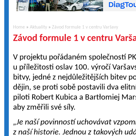
Home
»
Aktuality
»
Závod formule 1 v centru Varšavy
Závod formule 1 v centru Varš
V projektu pořádaném společností P
u příležitosti oslav 100. výročí Varšav
bitvy, jedné z nejdůležitějších bitev p
dějin, se proti sobě postavili dva elitn
piloti Robert Kubica a Bartłomiej Mar
aby změřili své síly.
„Je naší povinností uchovávat vzpomí
z naší historie. Jednou z takových udá