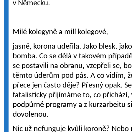
v Německu.
Milé kolegyně a milí kolegové,
jasně, korona udeřila. Jako blesk, jak
bomba. Co se dělá v takovém případ
se postavili na obranu, vzepřeli se, bojo
těmto úderům pod pás. A co vidím, že 
přece jen často děje? Přesný opak. S
fatalisticky přijímáme to, co přichází
podpůrné programy a z kurzarbeitu s
dovolenou.
Nic už nefunguje kvůli koroně? Nebo u