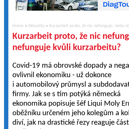
Home
»
Aktuality
»
Kurzarbeit proto, že nic nefunguje, nebo n
Kurzarbeit proto, že nic nefung
nefunguje kvůli kurzarbeitu?
Covid-19 má obrovské dopady a nega
ovlivnil ekonomiku - už dokonce
i automobilový průmysl a subdodava
firmy. Jak se s tím potýká německá
ekonomika popisuje šéf Liqui Moly Er
oběžníku určeném jeho kolegům a kol
diví, jak na drastické řezy reaguje část