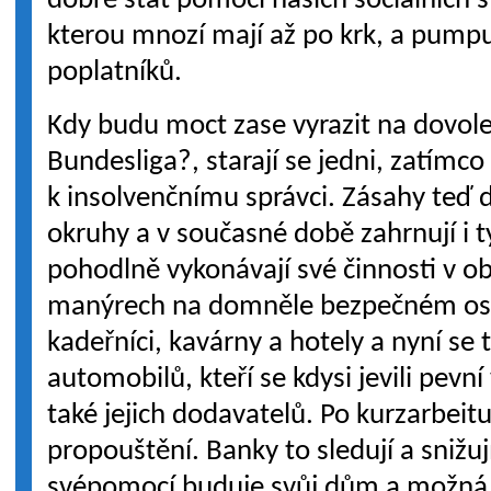
dobře stát pomocí našich sociálních
kterou mnozí mají až po krk, a pump
poplatníků.
Kdy budu moct zase vyrazit na dovol
Bundesliga?, starají se jedni, zatímco
k insolvenčnímu správci. Zásahy teď d
okruhy a v současné době zahrnují i ty
pohodlně vykonávají své činnosti v ob
manýrech na domněle bezpečném ostr
kadeřníci, kavárny a hotely a nyní se
automobilů, kteří se kdysi jevili pevní
také jejich dodavatelů. Po kurzarbei
propouštění. Banky to sledují a snižují 
svépomocí buduje svůj dům a možná z