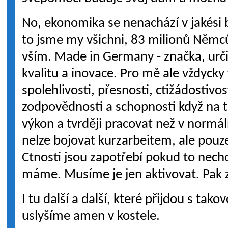
No, ekonomika se nenachází v jakési 
to jsme my všichni, 83 milionů Němců
vším. Made in Germany - značka, určit
kvalitu a inovace. Pro mě ale vždycky
spolehlivosti, přesnosti, ctižádostivos
zodpovědnosti a schopnosti když na t
výkon a tvrději pracovat než v normáln
nelze bojovat kurzarbeitem, ale pou
Ctnosti jsou zapotřebí pokud to nechc
máme. Musíme je jen aktivovat. Pak z
I tu další a další, které přijdou s tako
uslyšíme amen v kostele.