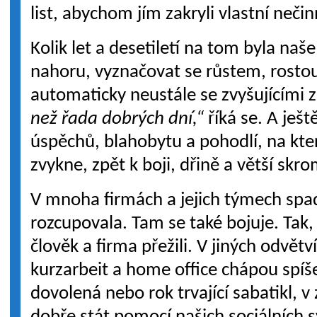
list, abychom jím zakryli vlastní nečin
Kolik let a desetiletí na tom byla na
nahoru, vyznačovat se růstem, rosto
automaticky neustále se zvyšujícími 
než řada dobrých dní,“
říká se. A ještě
úspěchů, blahobytu a pohodlí, na kter
zvykne, zpět k boji, dřině a větší skr
V mnoha firmách a jejich týmech sp
rozcupovala. Tam se také bojuje. Tak,
člověk a firma přežili. V jiných odvětv
kurzarbeit a home office chápou spíš
dovolená nebo rok trvající sabatikl, v 