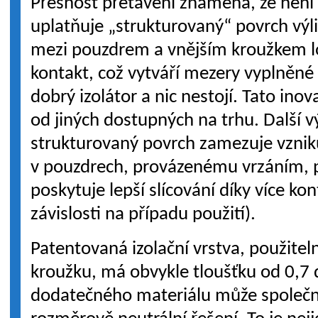
Přesnost přetavení znamená, že není 
uplatňuje „strukturovaný“ povrch výli
mezi pouzdrem a vnějším kroužkem l
kontakt, což vytváří mezery vyplněn
dobrý izolátor a nic nestojí. Tato ino
od jiných dostupných na trhu. Další v
strukturovaný povrch zamezuje vzniku
v pouzdrech, provázenému vrzáním, 
poskytuje lepší slícování díky více k
závislosti na případu použití).
Patentovaná izolační vrstva, použitel
kroužku, má obvykle tloušťku od 0,7
dodatečného materiálu může společ