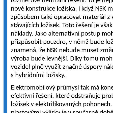
rozměrově neutrální řešení. To je nej
nové konstrukce ložiska, i když NSK 
způsobem také opracovat materiál z 
stávajících ložisek. Toto řešení je v
náklady. Jako alternativní postup m
přizpůsobit pouzdro, v němž bude lož
znamená, že NSK nebude muset změni
výroba bude levnější. Díky tomu moho
vozidel plně využít značné úspory ná
s hybridními ložisky.
Elektromobilový průmysl tak má kone
efektivní řešení, které odstraňuje pro
ložisek v elektrifikovaných pohonech.
plastovými výlisky je v současné dob