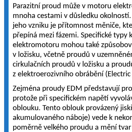
Parazitní proud může v motoru elekt
mnoha cestami v důsledku okolností
jeho vzniku je přítomnost měniče, kte
přepíná mezi fázemi. Specifické typy 
elektromotoru mohou také způsobov
v ložisku, včetně proudů v uzemněném
cirkulačních proudů v ložisku a pro
z elektroerozivního obrábění (Electri
Zejména proudy EDM představují pro l
protože při specifickém napětí vyvoláv
oblouku. Tento oblouk provázený jisk
akumulovaného náboje) vede k nekon
poměrně velkého proudu a mění tvar 