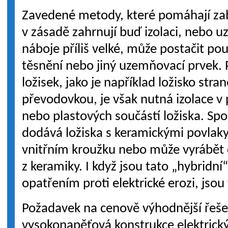
Zavedené metody, které pomáhají zabr
v zásadě zahrnují buď izolaci, nebo 
náboje příliš velké, může postačit po
těsnění nebo jiný uzemňovací prvek. 
ložisek, jako je například ložisko str
převodovkou, je však nutná izolace 
nebo plastových součástí ložiska. Sp
dodává ložiska s keramickými povlak
vnitřním kroužku nebo může vyrábět ce
z keramiky. I když jsou tato „hybridní
opatřením proti elektrické erozi, jsou
Požadavek na cenově výhodnější řešen
vysokonapěťová konstrukce elektrický