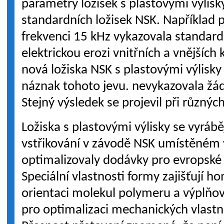
parametry ložisek s plastovými výlis
standardních ložisek NSK. Například p
frekvenci 15 kHz vykazovala standardn
elektrickou erozi vnitřních a vnějšíc
nová ložiska NSK s plastovými výlisky
náznak tohoto jevu. nevykazovala žá
Stejný výsledek se projevil při různýc
Ložiska s plastovými výlisky se vyrábě
vstřikování v závodě NSK umístěném 
optimalizovaly dodávky pro evropské
Speciální vlastnosti formy zajišťují h
orientaci molekul polymeru a výplňo
pro optimalizaci mechanických vlastno