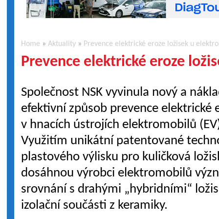
Home
»
Aktuality
»
Prevence elektrické eroze ložisek u elektr
Prevence elektrické eroze loži
Společnost NSK vyvinula nový a nákl
efektivní způsob prevence elektrické 
v hnacích ústrojích elektromobilů (EV
Využitím unikátní patentované techn
plastového výlisku pro kuličková loži
dosáhnou výrobci elektromobilů výz
srovnání s drahými „hybridními“ ložis
izolační součásti z keramiky.