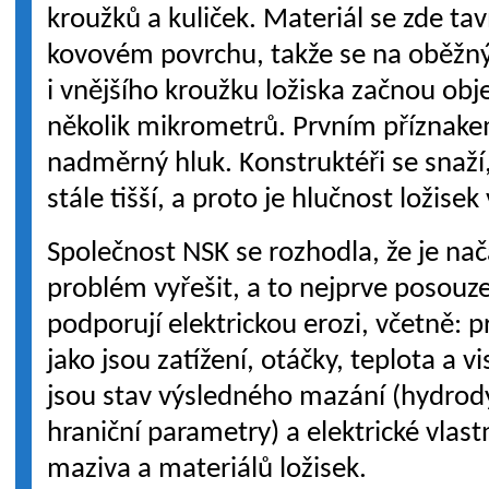
kroužků a kuliček. Materiál se zde ta
kovovém povrchu, takže se na oběžný
i vnějšího kroužku ložiska začnou obj
několik mikrometrů. Prvním příznak
nadměrný hluk. Konstruktéři se snaží
stále tišší, a proto je hlučnost ložise
Společnost NSK se rozhodla, že je n
problém vyřešit, a to nejprve posou
podporují elektrickou erozi, včetně:
jako jsou zatížení, otáčky, teplota a v
jsou stav výsledného mazání (hydro
hraniční parametry) a elektrické vlast
maziva a materiálů ložisek.