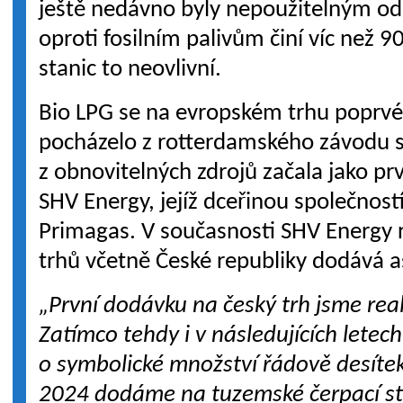
ještě nedávno byly nepoužitelným o
oproti fosilním palivům činí víc než 9
stanic to neovlivní.
Bio LPG se na evropském trhu poprvé 
pocházelo z rotterdamského závodu s
z obnovitelných zdrojů začala jako pr
SHV Energy, jejíž dceřinou společnost
Primagas. V současnosti SHV Energy 
trhů včetně České republiky dodává a
„První dodávku na český trh jsme reali
Zatímco tehdy i v následujících letech
o symbolické množství řádově desítek
2024 dodáme na tuzemské čerpací sta