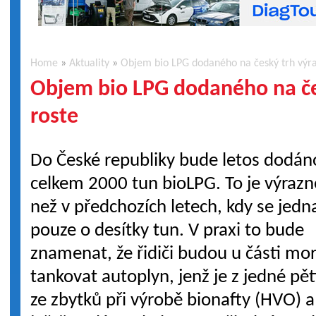
Home
»
Aktuality
»
Objem bio LPG dodaného na český trh výra
Objem bio LPG dodaného na če
roste
Do České republiky bude letos dodán
celkem 2000 tun bioLPG. To je výrazn
než v předchozích letech, kdy se jedn
pouze o desítky tun. V praxi to bude
znamenat, že řidiči budou u části mo
tankovat autoplyn, jenž je z jedné pě
ze zbytků při výrobě bionafty (HVO) a