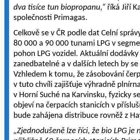
dva tisíce tun biopropanu,“
říká Jiří K
společnosti Primagas.
Celkově se v ČR podle dat Celní sprá
80 000 a 90 000 tunami LPG v segme
pohon LPG vozidel. Aktuální dodávky 
zanedbatelné a v dalších letech by s
Vzhledem k tomu, že zásobování čerp
v tuto chvíli zajišťuje výhradně plnír
v Horní Suché na Karvinsku, fyzicky s
objeví na čerpacích stanicích v příslu
bude zahájena distribuce rovněž z Ha
„Zjednodušeně lze říci, že bio LPG je 