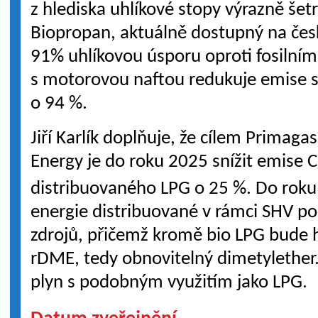
z hlediska uhlíkové stopy výrazně šetrn
Biopropan, aktuálně dostupný na čes
91% uhlíkovou úsporu oproti fosilním
s motorovou naftou redukuje emise s
o 94 %.
Jiří Karlík doplňuje, že cílem Primaga
Energy je do roku 2025 snížit emise 
distribuovaného LPG o 25 %. Do rok
energie distribuované v rámci SHV po
zdrojů, přičemž kromě bio LPG bude hr
rDME, tedy obnovitelný dimetylether. 
plyn s podobným využitím jako LPG.