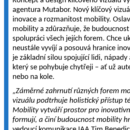
Koncept a design klíčového vizuálu v
agentura Mutabor. Nový klíčový vizuá
inovace a rozmanitost mobility. Osla
mobility a zdůrazňuje, že budoucnost 
spolupráci všech jejích forem. Chce uk
neustále vyvíjí a posouvá hranice ino
je základní silou spojující lidi, nápady
který se pohybuje chytřeji – ať už a
nebo na kole.
„Záměrné zahrnutí různých forem mob
vizuálu podtrhuje holistický přístup t
Mobility vytváří prostor pro inovativ
formují, a činí budoucnost mobility 
vedoucí komunikace IAA Tim Benedic