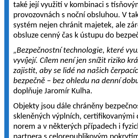
také její využití v kombinaci s tísňov
provozovnách s noční obsluhou. V t
systém nejen chránit majetek, ale z
obsluze cenný čas k ústupu do bezpeč
„Bezpečnostní technologie, které vyu
vyvíjejí. Cílem není jen snížit riziko k
zajistit, aby se lidé na našich čerpacích
bezpečně – bez ohledu na denní dobu 
doplňuje Jaromír Kulha.
Objekty jsou dále chráněny bezpečnos
skleněných výplních, certifikovanými
norem a v některých případech i fyz
partnera s celorepublikovým pokrytím