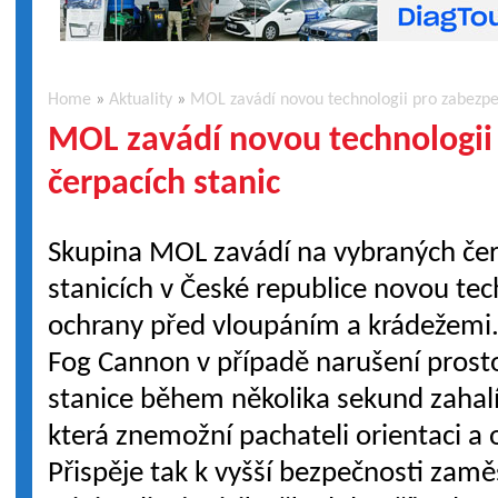
Home
»
Aktuality
»
MOL zavádí novou technologii pro zabezpe
MOL zavádí novou technologii
čerpacích stanic
Skupina MOL zavádí na vybraných če
stanicích v České republice novou tec
ochrany před vloupáním a krádežemi
Fog Cannon v případě narušení prost
stanice během několika sekund zahalí
která znemožní pachateli orientaci a
Přispěje tak k vyšší bezpečnosti zam