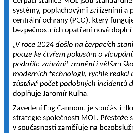
Čerpací stanice MOL jsou standardn
systémy, poplachovými zařízeními a p
centrální ochrany (PCO), který funguj
bezpečnostních opatření nově doplní
„V roce 2024 došlo na čerpacích sta
pouze ke čtyřem pokusům o vloupání.
podařilo zabránit zranění i větším š
moderních technologií, rychlé reakci
zůstává počet podobných incidentů d
doplňuje Jaromír Kulha.
Zavedení Fog Cannonu je součástí d
strategie společnosti MOL. Přestože 
v současnosti zaměřuje na bezobslužn