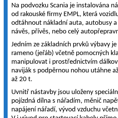
Na podvozku Scania je instalována 
od rakouské firmy EMPL, která vozidl
odtáhnout nákladní auta, autobusy a
návěs, přívěs, nebo celý autopřepravn
Jedním ze základních prvků výbavy je
rameno (jeřáb) včetně pomocných kla
manipulovat i prostřednictvím dálkov
naviják s podpěrnou nohou utáhne až 
až 20 t.
Uvnitř nástavby jsou uloženy speciáln
pojízdná dílna s nářadím, měnič napět
napájení nářadí, vývod vzduchu včetn