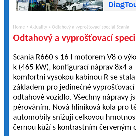
Home
»
Aktuality
»
Odtahový a vyprošťovací speciál Scania
Odtahový a vyprošťovací speci
Scania R660 s 16 l motorem V8 o vý
k (465 kW), konfigurací náprav 8x4 a
komfortní vysokou kabinou R se stala
základem pro jedinečné vyprošťovací
odtahové vozidlo. Všechny nápravy 
pérováním. Nová hliníková kola pro t
automobily snižují celkovou hmotnost.
černou kůží s kontrastním červeným 