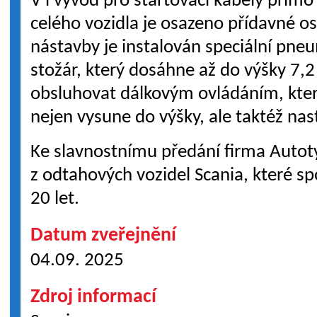
V i vývod pro startovací kabely přímo
celého vozidla je osazeno přídavné osv
nástavby je instalován speciální pne
stožár, který dosáhne až do výšky 7,
obsluhovat dálkovým ovládáním, kter
nejen vysune do výšky, ale taktéž na
Ke slavnostnímu předání firma Autotyp
z odtahových vozidel Scania, které spo
20 let.
Datum zveřejnění
04.09. 2025
Zdroj informací