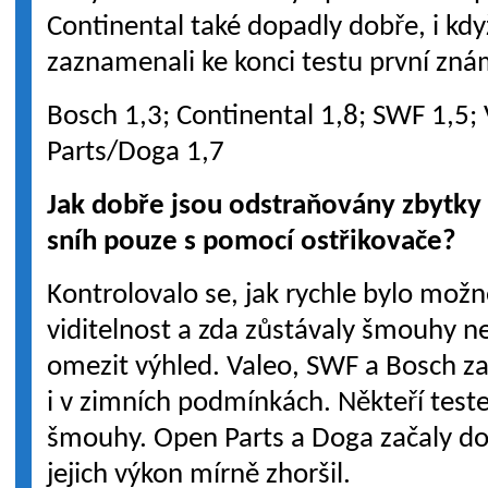
Continental také dopadly dobře, i když
zaznamenali ke konci testu první zn
Bosch 1,3; Continental 1,8; SWF 1,5;
Parts/Doga 1,7
Jak dobře jsou odstraňovány zbytky
sníh pouze s pomocí ostřikovače?
Kontrolovalo se, jak rychle bylo mož
viditelnost a zda zůstávaly šmouhy n
omezit výhled. Valeo, SWF a Bosch zaji
i v zimních podmínkách. Někteří testeř
šmouhy. Open Parts a Doga začaly dob
jejich výkon mírně zhoršil.