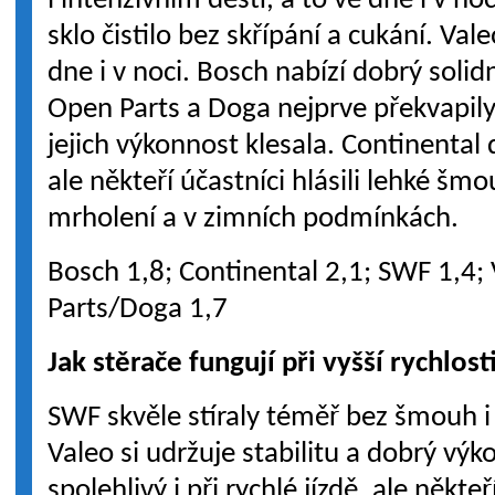
i intenzivním dešti, a to ve dne i v noc
sklo čistilo bez skřípání a cukání. Va
dne i v noci. Bosch nabízí dobrý solid
Open Parts a Doga nejprve překvapily
jejich výkonnost klesala. Continental
ale někteří účastníci hlásili lehké šm
mrholení a v zimních podmínkách.
Bosch 1,8; Continental 2,1; SWF 1,4;
Parts/Doga 1,7
Jak stěrače fungují při vyšší rychlost
SWF skvěle stíraly téměř bez šmouh i 
Valeo si udržuje stabilitu a dobrý výk
spolehlivý i při rychlé jízdě, ale někt