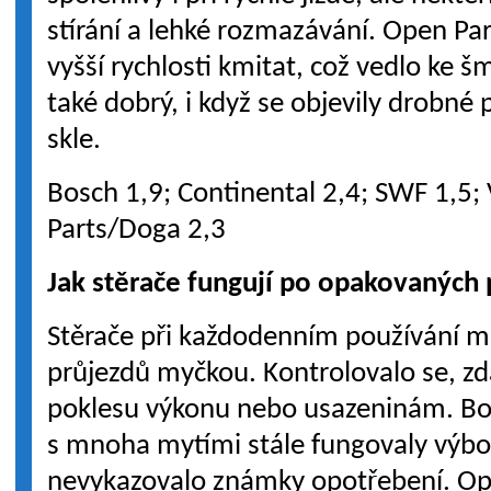
stírání a lehké rozmazávání. Open Par
vyšší rychlosti kmitat, což vedlo ke 
také dobrý, i když se objevily drobn
skle.
Bosch 1,9; Continental 2,4; SWF 1,5;
Parts/Doga 2,3
Jak stěrače fungují po opakovaných
Stěrače při každodenním používání m
průjezdů myčkou. Kontrolovalo se, zd
poklesu výkonu nebo usazeninám. Bos
s mnoha mytími stále fungovaly výb
nevykazovalo známky opotřebení. Op