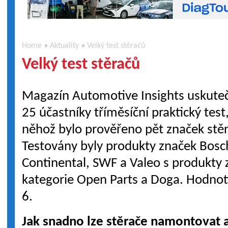
Home
»
Aktuality
»
Velký test stěračů
Velký test stěračů
Magazín Automotive Insights uskuteč
25 účastníky tříměsíční praktický tes
něhož bylo prověřeno pět značek stě
Testovány byly produkty značek Bosc
Continental, SWF a Valeo s produkty z
kategorie Open Parts a Doga. Hodnot
6.
Jak snadno lze stěrače namontovat a