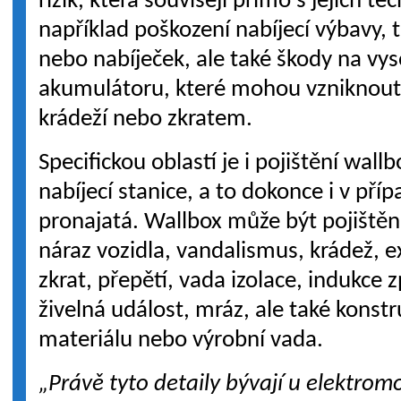
rizik, která souvisejí přímo s jejich tec
například poškození nabíjecí výbavy, 
nebo nabíječek, ale také škody na v
akumulátoru, které mohou vzniknou
krádeží nebo zkratem.
Specifickou oblastí je i pojištění wal
nabíjecí stanice, a to dokonce i v příp
pronajatá. Wallbox může být pojištěn 
náraz vozidla, vandalismus, krádež, 
zkrat, přepětí, vada izolace, indukce
živelná událost, mráz, ale také konst
materiálu nebo výrobní vada.
„Právě tyto detaily bývají u elektromo