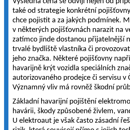
Výsledná cena se odvíjí nejen od připo
také od strategie konkrétní pojišťovny
chce pojistit a za jakých podmínek. M
v některých pojišťovnách narazit na v
zatímco jinde dostanou přijatelnější n
trvalé bydliště vlastníka či provozovat
jeho značka. Některé pojišťovny nap
havarijně krýt vozidla speciálních zn
autorizovaného prodejce či servisu v 
Významný vliv má rovněž škodní průb
Základní havarijní pojištění elektrom
havárii, škody způsobené živlem, van
U elektroaut je však často zásadní řeši