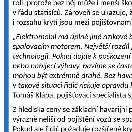
roli, protože bez něj může i menší š
v řádu statisíců. Zároveň se ukazuje, 
i rozsahu krytí jsou mezi pojišťovna
„Elektromobil má úplně jiné rizikové
spalovacím motorem. Největší rozdíl je
technologii. Pokud dojde k poškozen
nebo nabíjecí výbavy, bavíme se čast
mohou být extrémně drahé. Bez havar
v takové situaci řidič riskuje opravdu
Tomáš Klápa, pojišťovací specialista 
Z hlediska ceny se základní havarijní 
výrazně neliší od pojištění vozů se 
Pokud ale řidič požaduje rozšířené kryt