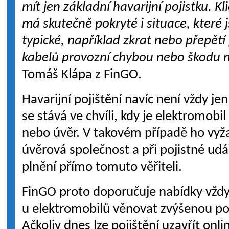
mít jen základní havarijní pojistku. Kl
má skutečně pokryté i situace, které 
typické, například zkrat nebo přepětí 
kabelů provozní chybou nebo škodu n
Tomáš Klápa z FinGO.
Havarijní pojištění navíc není vždy j
se stává ve chvíli, kdy je elektromobi
nebo úvěr. V takovém případě ho vyža
úvěrová společnost a při pojistné udá
plnění přímo tomuto věřiteli.
FinGO proto doporučuje nabídky vžd
u elektromobilů věnovat zvýšenou 
Ačkoliv dnes lze pojištění uzavřít onli