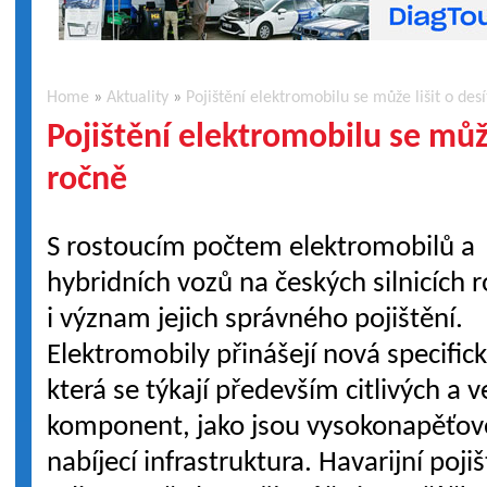
Home
»
Aktuality
»
Pojištění elektromobilu se může lišit o desí
Pojištění elektromobilu se může 
ročně
S rostoucím počtem elektromobilů a
hybridních vozů na českých silnicích r
i význam jejich správného pojištění.
Elektromobily přinášejí nová specifick
která se týkají především citlivých a 
komponent, jako jsou vysokonapěťo
nabíjecí infrastruktura. Havarijní poji