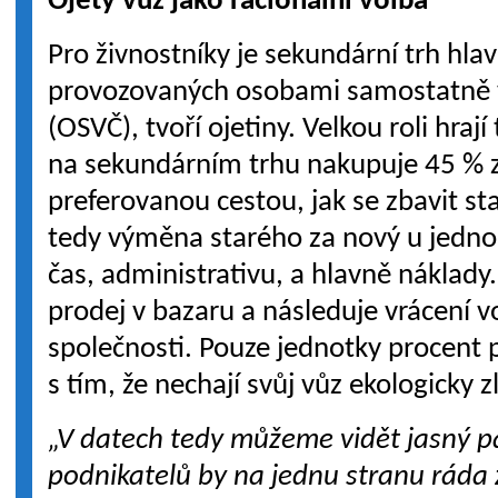
Ojetý vůz jako racionální volba
Pro živnostníky je sekundární trh hla
provozovaných osobami samostatně 
(OSVČ), tvoří ojetiny. Velkou roli hraj
na sekundárním trhu nakupuje 45 % z 
preferovanou cestou, jak se zbavit st
tedy výměna starého za nový u jednoh
čas, administrativu, a hlavně náklady.
prodej v bazaru a následuje vrácení 
společnosti. Pouze jednotky procent p
s tím, že nechají svůj vůz ekologicky z
„V datech tedy můžeme vidět jasný p
podnikatelů by na jednu stranu ráda 