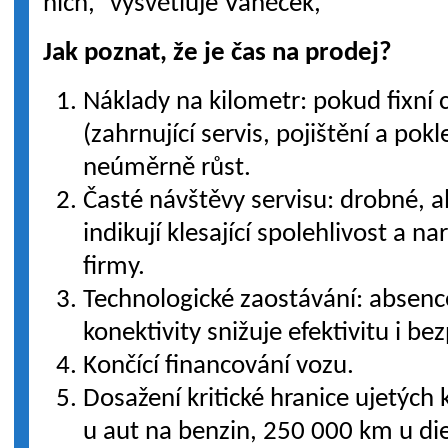
nich,“ vysvětluje Vaněček,
Jak poznat, že je čas na prodej?
Náklady na kilometr: pokud fixní 
(zahrnující servis, pojištění a po
neúměrně růst.
Časté návštěvy servisu: drobné, 
indikují klesající spolehlivost a n
firmy.
Technologické zaostávání: absenc
konektivity snižuje efektivitu i be
Končící financování vozu.
Dosažení kritické hranice ujetých
u aut na benzin, 250 000 km u di