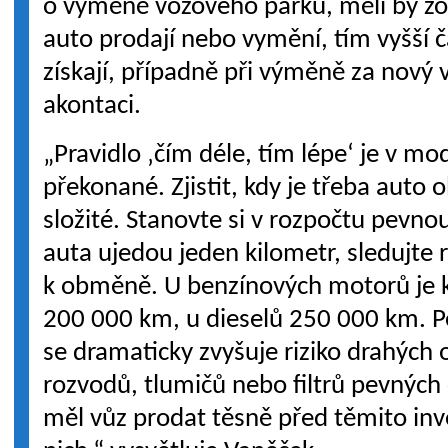
o výměně vozového parku, měli by zohl
auto prodají nebo vymění, tím vyšší č
získají, případně při výměně za nový 
akontaci.
„Pravidlo ‚čím déle, tím lépe‘ je v 
překonané. Zjistit, kdy je třeba auto 
složité. Stanovte si v rozpočtu pevno
auta ujedou jeden kilometr, sledujte r
k obměně. U benzínových motorů je kr
200 000 km, u dieselů 250 000 km. P
se dramaticky zvyšuje riziko drahých 
rozvodů, tlumičů nebo filtrů pevných 
měl vůz prodat těsně před těmito inve