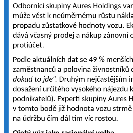
Odborníci skupiny Aures Holdings varu
může vést k neúměrnému růstu nákla
propadu zůstatkové hodnoty vozu. E
dává včasný prodej a nákup zánovní o
protiúčet.
Podle aktuálních dat se 49 % menších
zaměstnanců a polovina živnostníků d
dokud to jde“.
Druhým nejčastějším i
dosažení určitého vysokého nájezdu 
podnikatelů). Experti skupiny Aures H
v tomto bodě již hodnota vozu strmě 
na údržbu čím dál tím víc rostou.