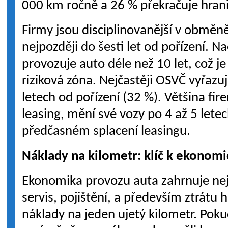
000 km ročně a 26 % překračuje hran
Firmy jsou disciplinovanější v obměně
nejpozději do šesti let od pořízení. 
provozuje auto déle než 10 let, což je
riziková zóna. Nejčastěji OSVČ vyřazuj
letech od pořízení (32 %). Většina fir
leasing, mění své vozy po 4 až 5 letec
předčasném splacení leasingu.
Náklady na kilometr: klíč k ekono
Ekonomika provozu auta zahrnuje neje
servis, pojištění, a především ztrátu 
náklady na jeden ujetý kilometr. Poku