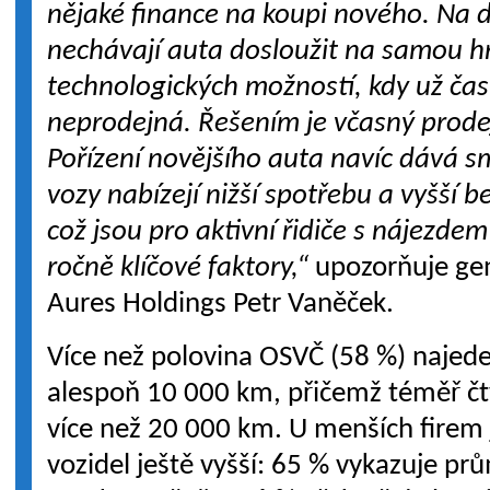
nějaké finance na koupi nového. Na 
nechávají auta dosloužit na samou hra
technologických možností, kdy už čas
neprodejná. Řešením je včasný prode
Pořízení novějšího auta navíc dává s
vozy nabízejí nižší spotřebu a vyšší b
což jsou pro aktivní řidiče s nájezdem
ročně klíčové faktory,“
upozorňuje gen
Aures Holdings Petr Vaněček.
Více než polovina OSVČ (58 %) naje
alespoň 10 000 km, přičemž téměř čt
více než 20 000 km. U menších firem j
vozidel ještě vyšší: 65 % vykazuje p