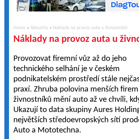
Home
»
Aktuality
»
Náklady na provoz auta u živnostníků
Náklady na provoz auta u živn
Provozovat firemní vůz až do jeho
technického selhání je v českém
podnikatelském prostředí stále nejčas
praxí. Zhruba polovina menších firem
živnostníků mění auto až ve chvíli, kd
Ukazují to data skupiny Aures Holdin
největších středoevropských sítí pro
Auto a Mototechna.