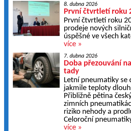
8. dubna 2026
První čtvrtletí roku
První čtvrtletí roku 2
prodeje nových silnič
úspěšné ve všech kat
více »
7. dubna 2026
Doba přezouvání na
tady
Letní pneumatiky se 
jakmile teploty dlou
Přibližně pětina český
zimních pneumatikách 
riziko nehody a prod
Celoroční pneumatiky
více »