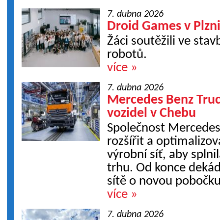
7. dubna 2026
Droid Games v Plzn
Žáci soutěžili ve sta
robotů.
více »
7. dubna 2026
Mercedes Benz Truc
vozidel v Chebu
Společnost Mercedes
rozšířit a optimalizo
výrobní síť, aby spln
trhu. Od konce dekády
sítě o novou pobočku
více »
7. dubna 2026