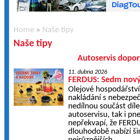
Home
»
Naše tipy
Naše tipy
Autoservis dopor
11. dubna 2026
FERDUS: Sedm nový
Olejové hospodářství 
nakládání s nebezpe
nedílnou součást díle
autoservisu, tak i pn
nepřekvapí, že FERDU
dlouhodobě nabízí ši