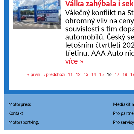
Válka zahýbala i s
Válečný konflikt na 
ohromný vliv na ceny
souvislosti s tím dop
automobilů. Český se
letošním čtvrtletí 2
třetinu. AAA Auto nic
více »
« první
‹ předchozí
11
12
13
14
15
16
17
18
1
Motorpress
Mediakit 
Kontakt
Pro partne
Motorsport-Ing.
Pro servis