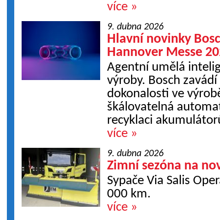
více »
9. dubna 2026
Hlavní novinky Bosc
Hannover Messe 20
Agentní umělá intelig
výroby. Bosch zavádí
dokonalosti ve výrob
škálovatelná automat
recyklaci akumulátor
více »
9. dubna 2026
Zimní sezóna na no
Sypače Via Salis Oper
000 km.
více »