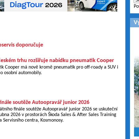
Po
V
oservis doporučuje
eském trhu rozšiřuje nabídku pneumatik Cooper
k Cooper má nově kromě pneumatik pro off-roady a SUV i
ro osobní automobily.
finále soutěže Autoopravář junior 2026
tátního finále soutěže Autoopravář junior 2026 se uskuteční
dubna 2026 v prostorách Škoda Sales & After Sales Training
 Servisního centra, Kosmonosy.