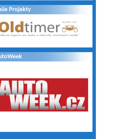
aše Projekty
utoWeek