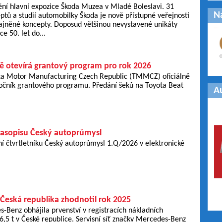
ění hlavní expozice Škoda Muzea v Mladé Boleslavi. 31
N
ptů a studií automobilky Škoda je nově přístupné veřejnosti
tajněné koncepty. Doposud většinou nevystavené unikáty
e 50. let do...
ně otevírá grantový program pro rok 2026
ta Motor Manufacturing Czech Republic (TMMCZ) oficiálně
ročník grantového programu. Předání šeků na Toyota Beat
A
asopisu Český autoprůmysl
í čtvrtletníku Český autoprůmysl 1.Q/2026 v elektronické
 Česká republika zhodnotil rok 2025
Benz obhájila prvenství v registracích nákladních
,5 t v České republice. Servisní síť značky Mercedes-Benz