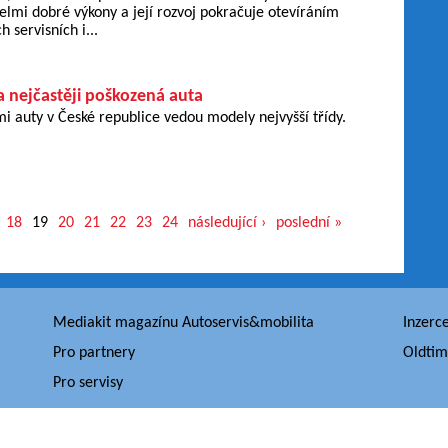
elmi dobré výkony a její rozvoj pokračuje otevíráním
 servisních i...
a nejčastěji poškozená auta
 auty v České republice vedou modely nejvyšší třídy.
18
19
20
21
22
23
24
následující ›
poslední »
Mediakit magazínu Autoservis&mobilita
Inzerc
Pro partnery
Oldtim
Pro servisy