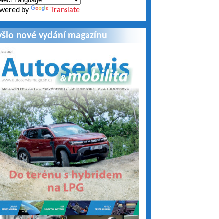
wered by
Translate
yšlo nové vydání magazínu