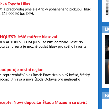
rická Toyota Hilux
tila předprodej plně elektricky poháněného pickupu Hilux.
1 315 000 Kč bez DPH.
LK
QUEST: Ještě můžete hlasovat
ní o AUTOBEST CONQUEST se blíží do finále. Ještě do
tu 28. března je možné poslat hlasy pro svého favorita
 podporuje místní region
9. reprezentační ples Bosch Powertrain plný hvězd, štědrý
ocnici Jihlava a nová Škoda Octavia pro nejlepšího
F
cepty: Nový depozitář Škoda Muzeum se otvírá