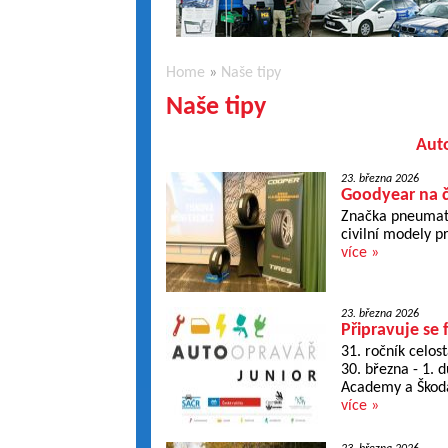
Home
»
Naše tipy
Naše tipy
Aut
23. března 2026
Goodyear na č
Značka pneumati
civilní modely p
více »
23. března 2026
Připravuje se 
31. ročník celos
30. března - 1. 
Academy a Škoda
více »