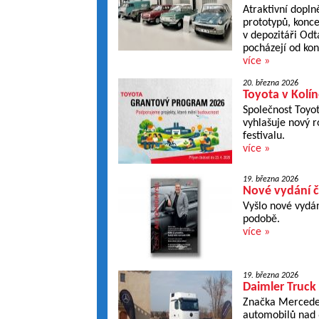
Atraktivní dopln
prototypů, konce
v depozitáři Od
pocházejí od konc
více »
20. března 2026
Toyota v Kolí
Společnost Toyo
vyhlašuje nový 
festivalu.
více »
19. března 2026
Nové vydání č
Vyšlo nové vydán
podobě.
více »
19. března 2026
Daimler Truck
Značka Mercedes-
automobilů nad 6