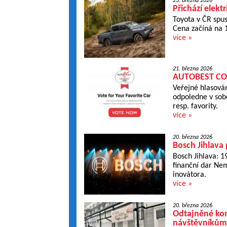
23. března 2026
Přichází elekt
Toyota v ČR spus
Cena začíná na 
více »
21. března 2026
AUTOBEST CON
Veřejné hlasová
odpoledne v sobo
resp. favority.
více »
20. března 2026
Bosch Jihlava
Bosch Jihlava: 1
finanční dar Nem
inovátora.
více »
20. března 2026
Odtajněné kon
návštěvníkům