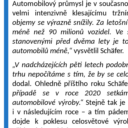
Automobilový průmysl je v současno
velmi intenzivně klesajícímu trž
objemy se výrazně snížily. Za letošn
méně než 90 milionů vozidel. Ve 
stanovenými před dvěma lety je to
automobilů méně,“
vysvětlil Schäfer.
„V nadcházejících pěti letech podobn
trhu nepočítáme s tím, že by se celo
dodal. Ohledně příštího roku Schäfe
případě se v roce 2020 setká
automobilové výroby.“
Stejně tak j
i v následujícím roce – a tím páde
dojde k poklesu celosvětové výr