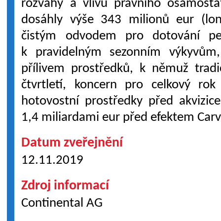
rozvahy a vlivů právního osamostat
dosáhly výše 343 milionů eur (lon
čistým odvodem pro dotování pe
k pravidelným sezonním výkyvům,
přílivem prostředků, k němuž trad
čtvrtletí, koncern pro celkový ro
hotovostní prostředky před akvizic
1,4 miliardami eur před efektem Carv
Datum zveřejnění
12.11.2019
Zdroj informací
Continental AG