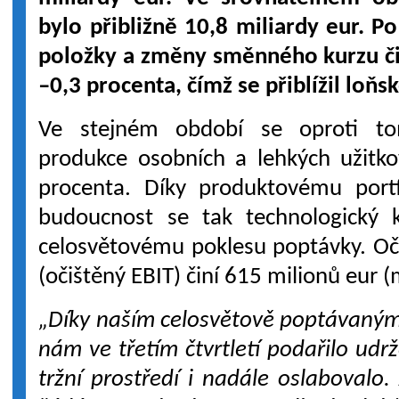
bylo přibližně 10,8 miliardy eur. Po
položky a změny směnného kurzu čin
–0,3 procenta, čímž se přiblížil loňs
Ve stejném období se oproti tom
produkce osobních a lehkých užitko
procenta. Díky produktovému port
budoucnost se tak technologický 
celosvětovému poklesu poptávky. Oč
(očištěný EBIT) činí 615 milionů eur (
„Díky naším celosvětově poptávaný
nám ve třetím čtvrtletí podařilo udrž
tržní prostředí i nadále oslabovalo.