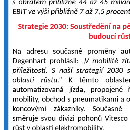
s obratem přibližně 44 až 45 milia
EBIT ve výši přibližně 7 až 7,5 procen
Strategie 2030: Soustředění na pě
budoucí růs
Na adresu současné proměny aut
Degenhart prohlásil:
„V mobilitě zí
příležitostí. S naší strategií 203
oblasti růstu.“
K těmto oblastem
automatizovaná jízda, propojené ř
mobility, obchod s pneumatikami a 
koncovými zákazníky. Současně s
směruje svou divizi pohonů Vitesco
růst v oblasti elektromobility.