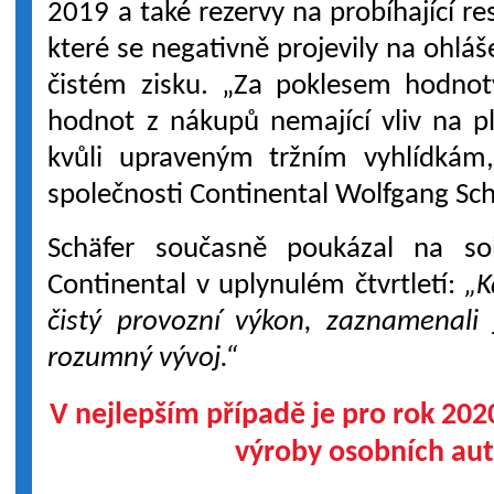
2019 a také rezervy na probíhající re
které se negativně projevily na ohlá
čistém zisku. „Za poklesem hodnoty
hodnot z nákupů nemající vliv na pla
kvůli upraveným tržním vyhlídkám,“
společnosti Continental Wolfgang Sch
Schäfer současně poukázal na sol
Continental v uplynulém čtvrtletí:
„K
čistý provozní výkon, zaznamenali 
rozumný vývoj.“
V nejlepším případě je pro rok 20
výroby osobních au