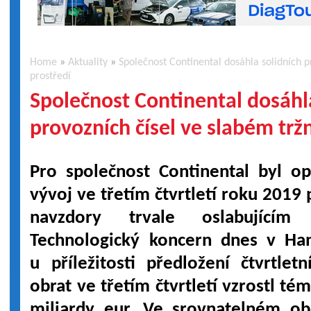
Home
»
Aktuality
»
Společnost Continental dosáhla solidních p
prostředí
Společnost Continental dosáhl
provozních čísel ve slabém trž
Pro společnost Continental byl op
vývoj ve třetím čtvrtletí roku 2019 p
navzdory trvale oslabujícím 
Technologický koncern dnes v Ha
u příležitosti předložení čtvrtlet
obrat ve třetím čtvrtletí vzrostl té
miliardy eur. Ve srovnatelném o