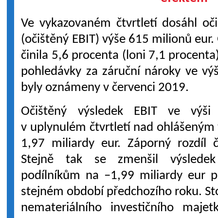
Ve vykazovaném čtvrtletí dosáhl oč
(očištěný EBIT) výše 615 milionů eur
činila 5,6 procenta (loni 7,1 procenta
pohledávky za záruční nároky ve výš
byly oznámeny v červenci 2019.
Očištěný výsledek EBIT ve výši
v uplynulém čtvrtletí nad ohlášeným 
1,97 miliardy eur. Záporný rozdíl č
Stejně tak se zmenšil výsledek
podílníkům na –1,99 miliardy eur 
stejném období předchozího roku. Sto
nemateriálního investičního maje