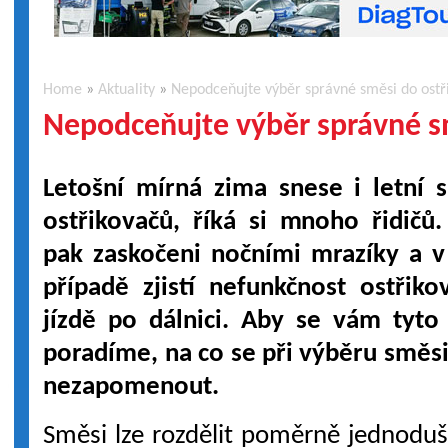
Home
»
Aktuality
»
Nepodceňujte výběr správné směsi do ostř
Nepodceňujte výběr správné s
Letošní mírná zima snese i letní
ostřikovačů, říká si mnoho řidičů.
pak zaskočeni nočními mrazíky a 
případě zjistí nefunkčnost ostřiko
jízdě po dálnici. Aby se vám tyto
poradíme, na co se při výběru směs
nezapomenout.
Směsi lze rozdělit poměrně jednoduše