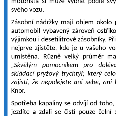
motorista si může vybrat podle sv
svého vozu.
Zásobní nádržky mají objem okolo p
automobil vybavený zároveň ostřiko
výjimkou i desetilitrové zásobníky. P
nejprve zjistěte, kde je u vašeho 
umístěna. Různě velký průměr mají
„Skvělým pomocníkem pro dolévá
skládací pryžový trychtýř, který ce
zajistí, že nepolejete ani sebe, ani 
Knor.
Spotřeba kapaliny se odvíjí od toho,
jezdíte a zdali se čistí pouze čelní