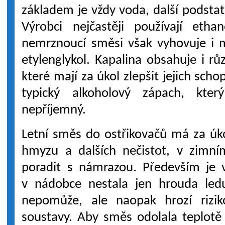
základem je vždy voda, další podstat
Výrobci nejčastěji používají etha
nemrznoucí směsi však vyhovuje i m
etylenglykol. Kapalina obsahuje i r
které mají za úkol zlepšit jejich schop
typický alkoholový zápach, kte
nepříjemný.
Letní směs do ostřikovačů má za úk
hmyzu a dalších nečistot, v zimn
poradit s námrazou. Především je 
v nádobce nestala jen hrouda ledu
nepomůže, ale naopak hrozí riziko
soustavy. Aby směs odolala teplotě