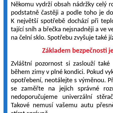
Někomu vydrží obsah nádržky celý ro
podstatně častěji a podle toho je dob
K největší spotřebě dochází při tepl
tající sníh a břečka nejsnadněji a ve
na čelní sklo. Spotřebu zvyšuje také jí
Základem bezpečnosti je
Zvláštní pozornost si zaslouží také
během zimy v plné kondici. Pokud vyk
opotřebení, neotálejte s výměnou. P
se zaměřte na jejich správné ro
nedoporučujeme univerzální stěr
Takové nemusí vašemu autu přesn