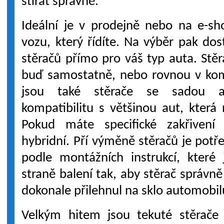
stírat správně.
Ideální je v prodejně nebo na e-sh
vozu, který řídíte. Na výběr pak dos
stěračů přímo pro váš typ auta. St
buď samostatně, nebo rovnou v kom
jsou také stěrače se sadou ada
kompatibilitu s většinou aut, která n
Pokud máte specifické zakřivení s
hybridní. Pří výměně stěračů je pot
podle montážních instrukcí, které
straně balení tak, aby stěrač správn
dokonale přilehnul na sklo automobil
Velkým hitem jsou tekuté stěrače