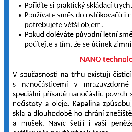
Pořiďte si praktický skládací trycht
Používáte směs do ostřikovačů i 
potřebujete větší objem.
Pokud doléváte původní letní sm
počítejte s tím, že se účinek zimní
NANO technolo
V současnosti na trhu existují čistic
s nanočásticemi v mrazuvzdorné 
speciální přísadě nanočástic povrch 
nečistoty a oleje. Kapalina způsobu
skla a dlouhodobě ho chrání znečiš
a mušek. Navíc šetří i vaši peněž