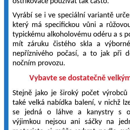
ostřikovače používat tak často.
Vyrábí se i ve speciální variantě ur
který má specifickou vůni a růžovo
typickému alkoholovému odéru a s p
mít záruku čistého skla a výborné
nepříznivého počasí, a to jak při 
nočním provozu.
Vybavte se dostatečně velkým
Stejně jako je široký počet výrobc
také velká nabídka balení, v nichž lz
se jedná o láhve a kanystry s o
výjimkou nejsou ani sáčky na jedn