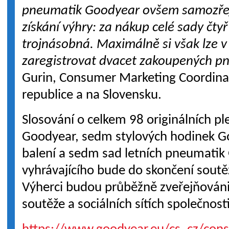
pneumatik Goodyear ovšem samozřej
získání výhry: za nákup celé sady čty
trojnásobná. Maximálně si však lze v
zaregistrovat dvacet zakoupených p
Gurin, Consumer Marketing Coordinat
republice a na Slovensku.
Slosování o celkem 98 originálních p
Goodyear, sedm stylových hodinek 
balení a sedm sad letních pneumatik
vyhrávajícího bude do skončení soutě
Výherci budou průběžně zveřejňováni
soutěže a sociálních sítích společnos