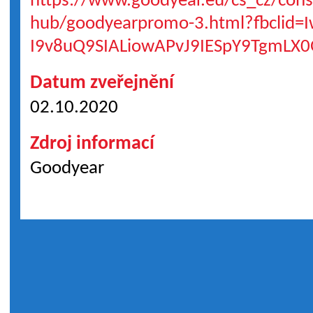
https://www.goodyear.eu/cs_cz/cons
hub/goodyearpromo-3.html?fbclid=
I9v8uQ9SIALiowAPvJ9IESpY9TgmLX
Datum zveřejnění
02.10.2020
Zdroj informací
Goodyear