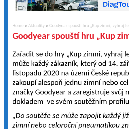
Home
»
Aktuality
»
Goodyear spouští hru „Kup zimní, vyhraj le
Goodyear spouští hru „Kup zimn
Zařadit se do hry „Kup zimní, vyhraj l
může každý zákazník, který od 14. zář
listopadu 2020 na území České repub
zakoupí alespoň jednu zimní nebo ce
značky Goodyear a zaregistruje svůj 
dokladem ve svém soutěžním profilu
„Do soutěže se může zapojit každý ji
zimní nebo celoroční pneumatikou zn