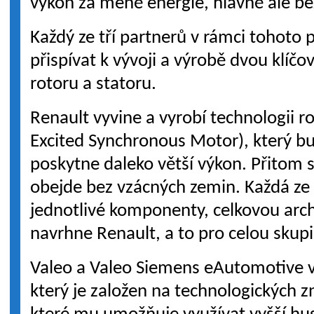
výkon za méně energie, hlavně ale be
Každý ze tří partnerů v rámci tohoto 
přispívat k vývoji a výrobě dvou klíčo
rotoru a statoru.
Renault vyvine a vyrobí technologii r
Excited Synchronous Motor), který bu
poskytne daleko větší výkon. Přitom 
obejde bez vzácných zemin. Každá ze
jednotlivé komponenty, celkovou arc
navrhne Renault, a to pro celou skup
Valeo a Valeo Siemens eAutomotive vy
který je založen na technologických z