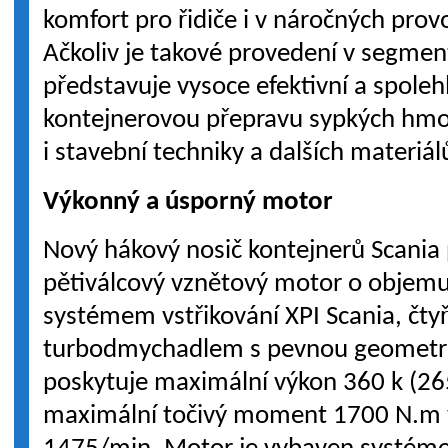
komfort pro řidiče i v náročných pro
Ačkoliv je takové provedení v segme
představuje vysoce efektivní a spoleh
kontejnerovou přepravu sypkých hmot
i stavební techniky a dalších materiál
Výkonný a úsporný motor
Nový hákový nosič kontejnerů Scania
pětiválcový vznětový motor o objemu 
systémem vstřikování XPI Scania, čt
turbodmychadlem s pevnou geometri
poskytuje maximální výkon 360 k (26
maximální točivý moment 1700 N.m 