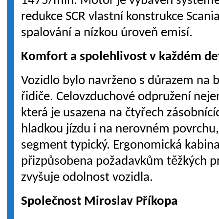
1475/min. Motor je vybaven systémem
redukce SCR vlastní konstrukce Scania
spalování a nízkou úroveň emisí.
Komfort a spolehlivost v každém de
Vozidlo bylo navrženo s důrazem na 
řidiče. Celovzduchové odpružení nejen
která je usazena na čtyřech zásobnící
hladkou jízdu i na nerovném povrchu, 
segment typický. Ergonomická kabina 
přizpůsobena požadavkům těžkých p
zvyšuje odolnost vozidla.
Společnost Miroslav Příkopa