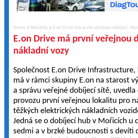
Home
»
Aktuality
»
E.on Drive má první veřejnou dobíjecí stan
E.on Drive má první veřejnou d
nákladní vozy
Společnost E.on Drive Infrastructure,
má v rámci skupiny E.on na starost v
a správu veřejné dobíjecí sítě, uvedla
provozu první veřejnou lokalitu pro n
těžkých elektrických nákladních vozid
Jedná se o dobíjecí hub v Mořicích u 
sedmi a v brzké budoucnosti s devíti