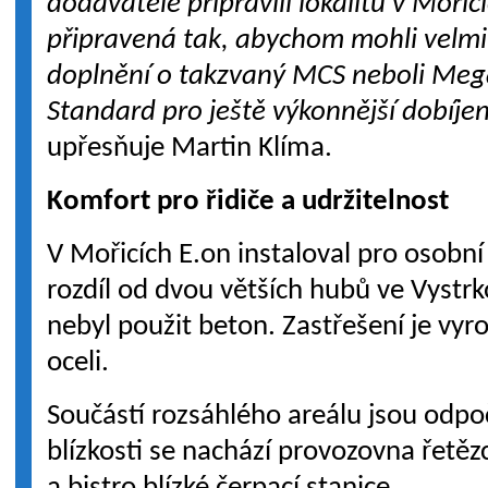
dodavatelé připravili lokalitu v Mořic
připravená tak, abychom mohli velmi
doplnění o takzvaný MCS neboli Me
Standard pro ještě výkonnější dobíjen
upřesňuje Martin Klíma.
Komfort pro řidiče a udržitelnost
V Mořicích E.on instaloval pro osobní
rozdíl od dvou větších hubů ve Vystrk
nebyl použit beton. Zastřešení je vy
oceli.
Součástí rozsáhlého areálu jsou odpo
blízkosti se nachází provozovna řetěz