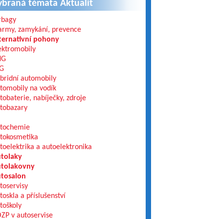
ybraná témata Aktualit
rbagy
army, zamykání, prevence
ternativní pohony
ektromobily
NG
G
bridní automobily
tomobily na vodík
tobaterie, nabíječky, zdroje
tobazary
tochemie
tokosmetika
toelektrika a autoelektronika
tolaky
tolakovny
tosalon
toservisy
toskla a příslušenství
toškoly
ZP v autoservise