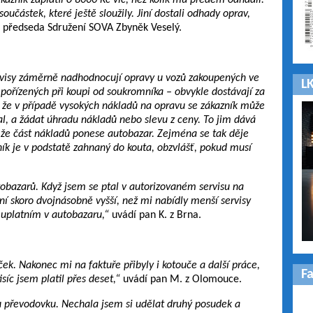
kazník zaplatil o 8000 Kč víc, než kolik mu předem odhadli.
oučástek, které ještě sloužily. Jiní dostali odhady oprav,
e předseda Sdružení SOVA Zbyněk Veselý.
rvisy záměrně nadhodnocují opravy u vozů zakoupených ve
LK
pořízených při koupi od soukromníka – obvykle dostávají za
í, že v případě vysokých nákladů na opravu se zákazník může
al, a žádat úhradu nákladů nebo slevu z ceny. To jim dává
, že část nákladů ponese autobazar. Zejména se tak děje
ník je v podstatě zahnaný do kouta, obzvlášť, pokud musí
tobazarů. Když jsem se ptal v autorizovaném servisu na
í skoro dvojnásobně vyšší, než mi nabídly menší servisy
u uplatním v autobazaru,“
uvádí pan K. z Brna.
k. Nakonec mi na faktuře přibyly i kotouče a další práce,
F
isíc jsem platil přes deset,“
uvádí pan M. z Olomouce.
lou převodovku. Nechala jsem si udělat druhý posudek a