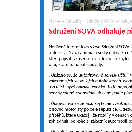
Home
»
Aktuality
»
Sdružení SOVA odhaluje
Sdružení SOVA odhaluje p
Nedávná internetová výzva Sdružení SOVA 
autoservisů zaznamenala velký ohlas. Z celé
kteří popsali zkušenosti s účtováním zbyte
dílů, které to nepotřebovaly.
„Ukázalo se, že autorizované servisy účtují 
zakoupených ve velkých autobazarech. Naop
‚na ulici‘ bývá oprava levnější. To je nepřija
servisy cíleně nadhodnocují ceny podle pův
„Účtovali vám v servisu zbytečně vysokou č
oslovilo motoristy po celé republice. Odezv
příběhů, které ukazují, že rozdíly v cenách o
zohledňují, od koho si zákazník automobil po