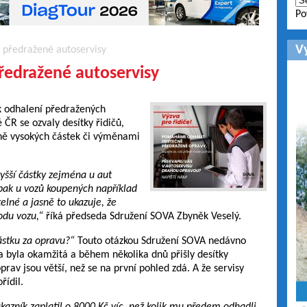
Po
V
 předražené autoservisy
ředražené autoservisy
k odhalení předražených
 ČR se ozvaly desítky řidičů,
čně vysokých částek či výměnami
vyšší částky zejména u aut
ak u vozů koupených například
telné a jasně to ukazuje, že
odu vozu,“
říká předseda Sdružení SOVA Zbyněk Veselý.
ástku za opravu?“
Touto otázkou Sdružení SOVA nedávno
a byla okamžitá a během několika dnů přišly desítky
prav jsou větší, než se na první pohled zdá. A že servisy
řídil.