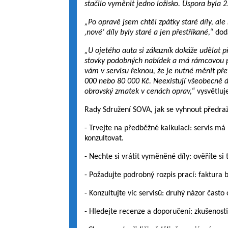
stačilo vyměnit jedno ložisko. Úspora byla 
„Po opravě jsem chtěl zpátky staré díly, ale 
‚nové‘ díly byly staré a jen přestříkané,“
dod
„U ojetého auta si zákazník dokáže udělat p
stovky podobných nabídek a má rámcovou před
vám v servisu řeknou, že je nutné měnit př
000 nebo 80 000 Kč. Neexistují všeobecně d
obrovský zmatek v cenách oprav,“
vysvětluj
Rady Sdružení SOVA, jak se vyhnout předr
- Trvejte na předběžné kalkulaci: servis m
konzultovat.
- Nechte si vrátit vyměněné díly: ověříte si
- Požadujte podrobný rozpis prací: faktura
- Konzultujte víc servisů: druhý názor často
- Hledejte recenze a doporučení: zkušenost