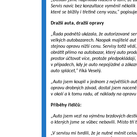
„Dostali jsme například hlášení o tom, že zá
Servis navíc bez konzultace vyměnil několik s
které se blížily i třetině ceny vozu,“
popisuj
Dražší auta, dražší opravy
„Řada podnětů ukázala, že autorizované se
velkých autobazarech. Naopak majitelé aut 
stejnou opravu nižší cenu. Servisy totiž věd
obrátit přímo na autobazar, který auto prod
prostor účtovat více, protože předpokládají
v případech, kdy je auto nepojízdné a zákaz
auto splácet,“
říká Veselý.
„Auto jsem koupil v jednom z největších au
opravu drobných závad, dostal jsem naceněn
v okolí a k tomu radu, ať náklady na oprav
Příběhy řidičů:
„Auto jsem vezl na výměnu brzdových destiče
o kterých jsme se vůbec nebavili. Místo tří t
„V servisu mi tvrdili, že je nutné měnit ce