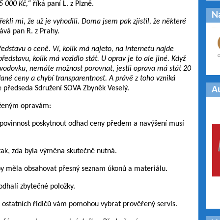
25 000 Kč,“
říká paní L. z Plzně.
N
řekli mi, že už je vyhodili. Doma jsem pak zjistil, že některé
ává pan R. z Prahy.
ředstavu o ceně. Ví, kolik má najeto, na internetu najde
stavu, kolik má vozidlo stát. U oprav je to ale jiné. Když
evodovku, nemáte možnost porovnat, jestli oprava má stát 20
ané ceny a chybí transparentnost. A právě z toho vzniká
e předseda Sdružení SOVA Zbyněk Veselý.
A
aženým opravám:
á povinnost poskytnout odhad ceny předem a navýšení musí
 tak, zda byla výměna skutečně nutná.
 by měla obsahovat přesný seznam úkonů a materiálu.
 odhalí zbytečné položky.
i ostatních řidičů vám pomohou vybrat prověřený servis.