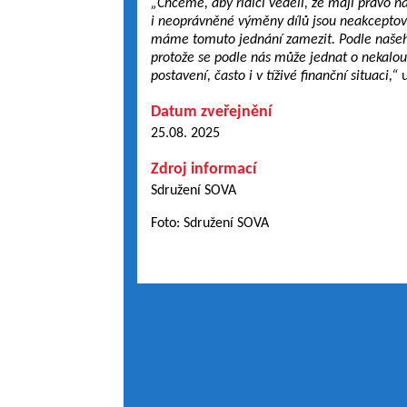
„Chceme, aby řidiči věděli, že mají právo n
i neoprávněné výměny dílů jsou neakceptov
máme tomuto jednání zamezit. Podle našeho n
protože se podle nás může jednat o nekalou
postavení, často i v tíživé finanční situaci,“
u
Datum zveřejnění
25.08. 2025
Zdroj informací
Sdružení SOVA
Foto: Sdružení SOVA