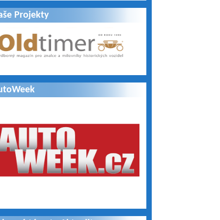
aše Projekty
utoWeek