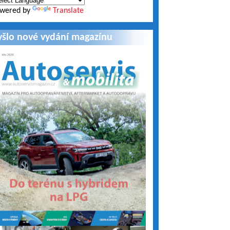
wered by
Translate
yšlo nové vydání magazínu