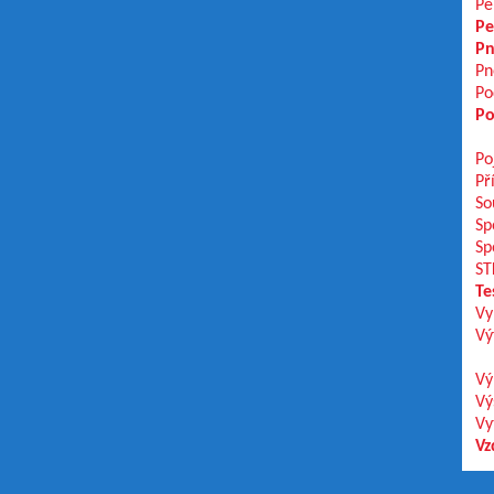
Pe
Pe
Pn
Pn
Po
Po
Po
Př
So
Sp
Sp
ST
Te
Vy
Vý
Vý
Vý
Vy
Vz