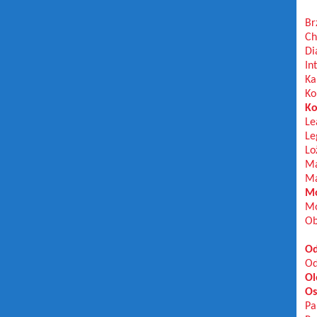
Br
Ch
Di
In
Ka
Ko
Ko
Le
Le
Lo
Ma
Ma
Mo
Mo
Ob
Od
Od
Ol
Os
Pa