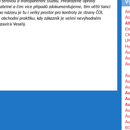
a férovou a transparentní službu. Předražené opravy
V
atelné a čím více případů zdokumentujeme, tím větší šanci
Ai
ázoru je tu i velký prostor pro kontroly ze strany ČOI,
Al
 obchodní praktiku, kdy zákazník je velmi nevýhodném
Al
zavírá Veselý.
El
C
LP
Hy
Au
Au
Au
Au
Au
Au
Au
Au
Au
Au
Au
Au
BO