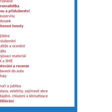
rsonálie
rsonalistika
eu a příslušenství
euservisy
dvozek
honné hmoty
jištění
íslušenství
utěže a ocenění
ojky
ojovací materiál
K a SME
stování a recenze
bavení do auta
fuky
ročí a jubilea
stavy, veletrhy, zajímavé akce
tápění, chlazení a klimatizace
dělávání