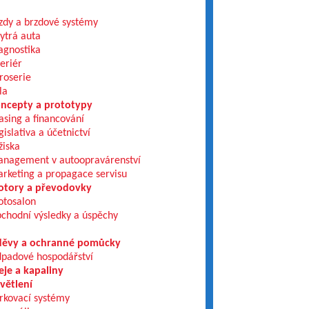
zdy a brzdové systémy
ytrá auta
agnostika
teriér
roserie
la
ncepty a prototypy
asing a financování
gislativa a účetnictví
žiska
nagement v autoopravárenství
rketing a propagace servisu
tory a převodovky
tosalon
chodní výsledky a úspěchy
ěvy a ochranné pomůcky
padové hospodářství
eje a kapaliny
větlení
rkovací systémy