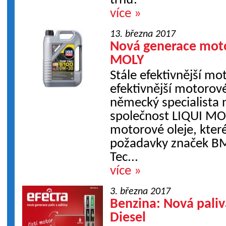
trhu!
více »
13. března 2017
Nová generace moto
MOLY
Stále efektivnější mo
efektivnější motorové
německý specialista n
společnost LIQUI MOL
motorové oleje, které
požadavky značek B
Tec...
více »
3. března 2017
Benzina: Nová pali
Diesel