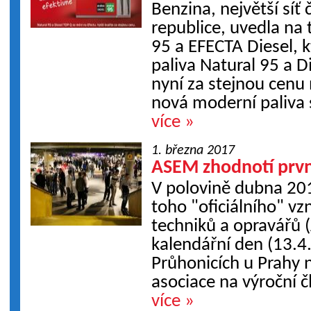
Benzina, největší síť 
republice, uvedla na
95 a EFECTA Diesel, 
paliva Natural 95 a D
nyní za stejnou cenu 
nová moderní paliva s
více »
1. března 2017
ASEM zhodnotí první
V polovině dubna 20
toho "oficiálního" v
techniků a opravářů 
kalendářní den (13.4
Průhonicích u Prahy 
asociace na výroční čl
více »