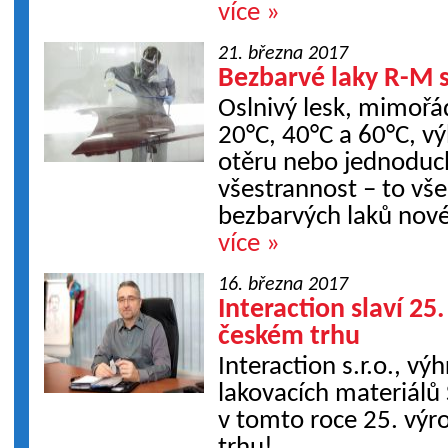
více »
21. března 2017
Bezbarvé laky R-M s
Oslnivý lesk, mimořád
20°C, 40°C a 60°C, v
otěru nebo jednoduc
všestrannost – to vše
bezbarvých laků nov
více »
16. března 2017
Interaction slaví 25
českém trhu
Interaction s.r.o., vý
lakovacích materiálů 
v tomto roce 25. výr