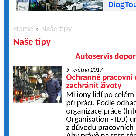
Home
»
Naše tipy
Naše tipy
Autoservis dopor
5. května 2017
Ochranné pracovní
zachránit životy
Miliony lidí po celém 
při práci. Podle odh
organizace práce (In
Organisation - ILO) u
z důvodu pracovních 