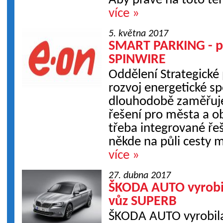
Aby právě na toto tém
více »
5. května 2017
SMART PARKING - p
SPINWIRE
Oddělení Strategické 
rozvoj energetické s
dlouhodobě zaměřuje
řešení pro města a o
třeba integrované ře
někde na půli cesty m
více »
27. dubna 2017
ŠKODA AUTO vyrobila
vůz SUPERB
ŠKODA AUTO vyrobila