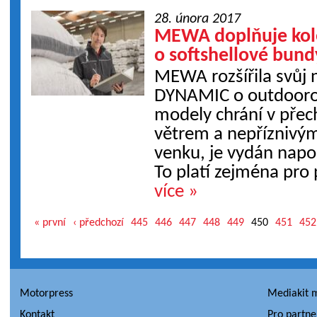
28. února 2017
MEWA doplňuje kol
o softshellové bund
MEWA rozšířila svůj 
DYNAMIC o outdoorov
modely chrání v pře
větrem a nepříznivý
venku, je vydán nap
To platí zejména pro
více »
« první
‹ předchozí
445
446
447
448
449
450
451
452
Motorpress
Mediakit 
Kontakt
Pro partne