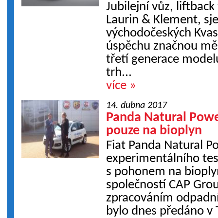
Jubilejní vůz, liftbac
Laurin & Klement, sje
východočeských Kvas
úspěchu značnou měr
třetí generace model
trh...
více »
14. dubna 2017
Panda Natural Power
pouze na bioplyn
Fiat Panda Natural P
experimentálního tes
s pohonem na biopl
společností CAP Grou
zpracováním odpadní
bylo dnes předáno v T