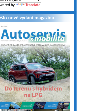
wered by
Translate
yšlo nové vydání magazínu