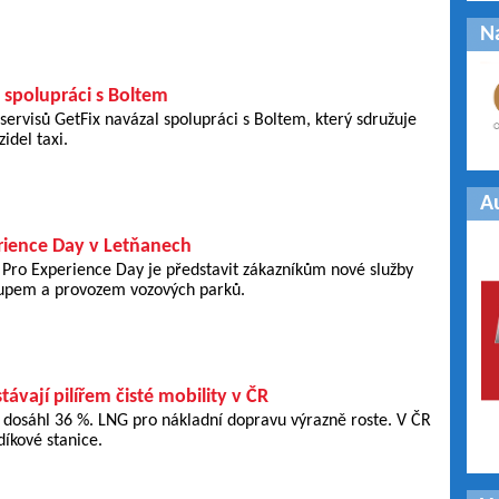
N
 spolupráci s Boltem
ervisů GetFix navázal spolupráci s Boltem, který sdružuje
idel taxi.
A
rience Day v Letňanech
 Pro Experience Day je představit zákazníkům nové služby
ákupem a provozem vozových parků.
ávají pilířem čisté mobility v ČR
 dosáhl 36 %. LNG pro nákladní dopravu výrazně roste. V ČR
díkové stanice.