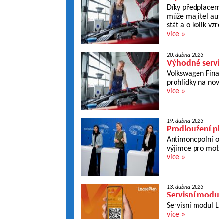
Díky předplacen
může majitel aut
stát a o kolik vzr
více »
20. dubna 2023
Výhodné servi
Volkswagen Finan
prohlídky na nové
více »
19. dubna 2023
Prodloužení pl
Antimonopolní op
výjimce pro moto
více »
13. dubna 2023
Servisní modu
Servisní modul L
více »