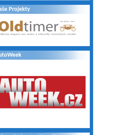
aše Projekty
utoWeek