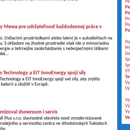
Pe
Pe
Pn
Pn
Po
rky Mewa pre udržateľnosť každodennej práce v
Po
, čistiacimi prostriedkami alebo lakmi je v autodielňach na
Po
. S ohľadom na životné prostredie však ide o mimoriadnu
Př
nergie a šetrnejšie zaobchádzanie s nebezpečnými látkami
So
bé...
Sp
Sp
ST
s Technology a EIT InnoEnergy spojí síly
Te
Technology a EIT InnoEnergy spojí své síly, aby zvýšily
Vy
baterií a úložišť v Evropě.
Vý
Vý
Vý
izoval showroom i servis
Vy
Vz
R Plus s.r.o. slavnostně otevřela nově zmodernizované
rodejního a servisního centra ve středočeských Tuklatech
ahy.