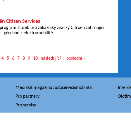
n Citizen Services
program služeb pro zákazníky značky Citroën zahrnující
cí přechod k elektromobilitě.
4
5
6
7
8
9
10
následující ›
poslední »
Mediakit magazínu Autoservis&mobilita
Inzerc
Pro partnery
Oldtim
Pro servisy