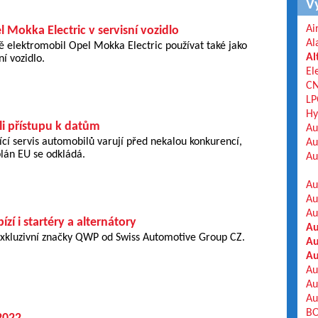
V
Ai
 Mokka Electric v servisní vozidlo
Al
ě elektromobil Opel Mokka Electric používat také jako
Al
ní vozidlo.
El
C
LP
Hy
li přístupu k datům
Au
ící servis automobilů varují před nekalou konkurencí,
Au
lán EU se odkládá.
Au
Au
Au
Au
í i startéry a alternátory
Au
exkluzivní značky QWP od Swiss Automotive Group CZ.
Au
Au
Au
Au
Au
BO