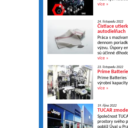
více »
24. listopadu 2022
Čistiace utie
autodielňach
Práca s mazivami
dennom poriadku
výzvu. Úspory e
sú účinné dlhodo
více »
23. listopadu 2022
Prime Batterie
Prime Batteries 
výrobní kapacity 
více »
19. října 2022
TUCAR zmodern
Společnost TUCA
prostory svého p
poblíž Úval u Pr