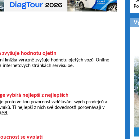
Po
V
a zvyšuje hodnotu ojetin
ní knížka výrazně zvyšuje hodnotu ojetých vozů. Online
na internetových stránkách servisu oe.
e vybírá nejlepší z nejlepších
e proto velkou pozornost vzdělávání svých prodejců a
vníků. Ti nejlepší z nich své dovednosti porovnávají v
ěži.
oucnost se vyplatí