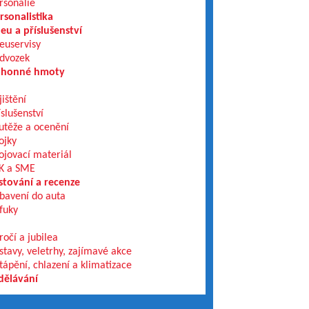
rsonálie
rsonalistika
eu a příslušenství
euservisy
dvozek
honné hmoty
jištění
íslušenství
utěže a ocenění
ojky
ojovací materiál
K a SME
stování a recenze
bavení do auta
fuky
ročí a jubilea
stavy, veletrhy, zajímavé akce
tápění, chlazení a klimatizace
dělávání