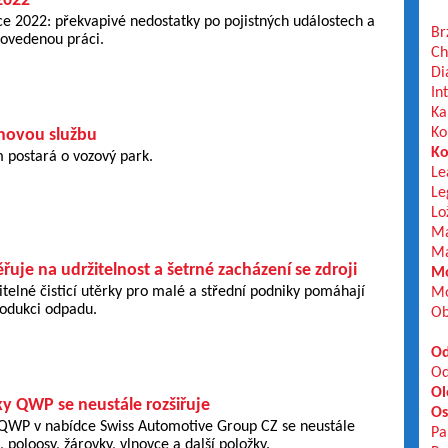
2022
ce 2022: překvapivé nedostatky po pojistných událostech a
Br
rovedenou práci.
Ch
Di
In
Ka
Ko
 novou službu
Ko
 postará o vozový park.
Le
Le
Lo
Ma
Ma
je na udržitelnost a šetrné zacházení se zdroji
Mo
elné čisticí utěrky pro malé a střední podniky pomáhají
Mo
rodukci odpadu.
Ob
Od
Od
Ol
y QWP se neustále rozšiřuje
Os
QWP v nabídce Swiss Automotive Group CZ se neustále
Pa
, poloosy, žárovky, vlnovce a další položky.