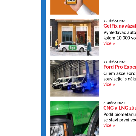
12. dubna 2023
GetFix navázal
Vyhledávač autos
kolem 10 000 voz
více »
11. dubna 2023
Ford Pro Expe
Cílem akce Ford
související s n
více »
6. dubna 2023
CNG a LNG zůst
Podíl biometanu
se staví první vo
více »