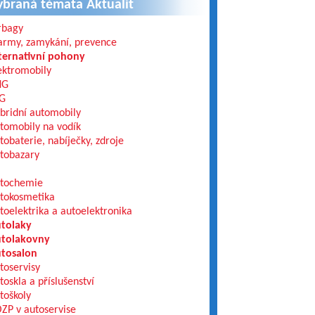
ybraná témata Aktualit
rbagy
army, zamykání, prevence
ternativní pohony
ektromobily
NG
G
bridní automobily
tomobily na vodík
tobaterie, nabíječky, zdroje
tobazary
tochemie
tokosmetika
toelektrika a autoelektronika
tolaky
tolakovny
tosalon
toservisy
toskla a příslušenství
toškoly
ZP v autoservise