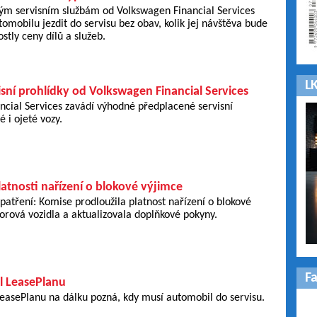
ým servisním službám od Volkswagen Financial Services
omobilu jezdit do servisu bez obav, kolik jej návštěva bude
ostly ceny dílů a služeb.
LK
sní prohlídky od Volkswagen Financial Services
cial Services zavádí výhodné předplacené servisní
 i ojeté vozy.
atnosti nařízení o blokové výjimce
atření: Komise prodloužila platnost nařízení o blokové
rová vozidla a aktualizovala doplňkové pokyny.
F
l LeasePlanu
easePlanu na dálku pozná, kdy musí automobil do servisu.