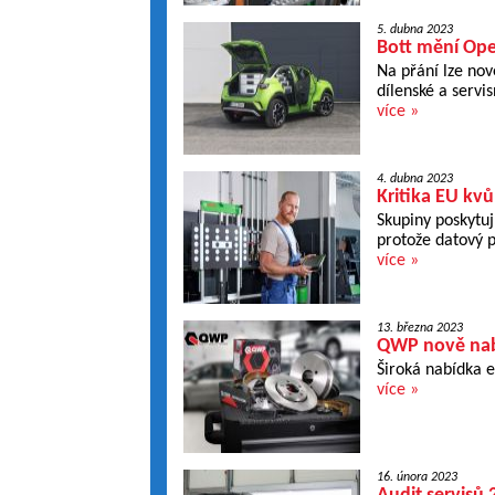
5. dubna 2023
Bott mění Opel
Na přání lze nov
dílenské a servis
více »
4. dubna 2023
Kritika EU kvů
Skupiny poskytuj
protože datový p
více »
13. března 2023
QWP nově nabíz
Široká nabídka 
více »
16. února 2023