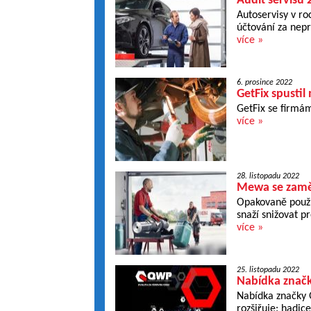
Audit servisů 
Autoservisy v ro
účtování za nep
více »
6. prosince 2022
GetFix spustil
GetFix se firmám
více »
28. listopadu 2022
Mewa se zaměřu
Opakovaně použit
snaží snižovat p
více »
25. listopadu 2022
Nabídka značk
Nabídka značky 
rozšiřuje: hadice