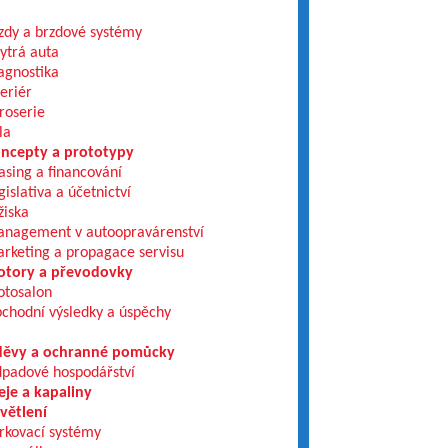
zdy a brzdové systémy
ytrá auta
agnostika
teriér
roserie
la
ncepty a prototypy
asing a financování
gislativa a účetnictví
žiska
nagement v autoopravárenství
rketing a propagace servisu
tory a převodovky
tosalon
chodní výsledky a úspěchy
ěvy a ochranné pomůcky
padové hospodářství
eje a kapaliny
větlení
rkovací systémy