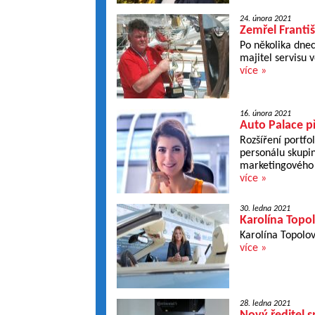
24. února 2021
Zemřel Franti
Po několika dne
majitel servisu 
více »
16. února 2021
Auto Palace p
Rozšíření portfo
personálu skupi
marketingového
více »
30. ledna 2021
Karolína Topo
Karolína Topolov
více »
28. ledna 2021