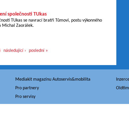
ní společnosti TUkas
nosti TUkas se navrací bratři Tůmovi, postu výkonného
á Michal Zaorálek.
4
následující ›
poslední »
Mediakit magazínu Autoservis&mobilita
Inzerc
Pro partnery
Oldtim
Pro servisy