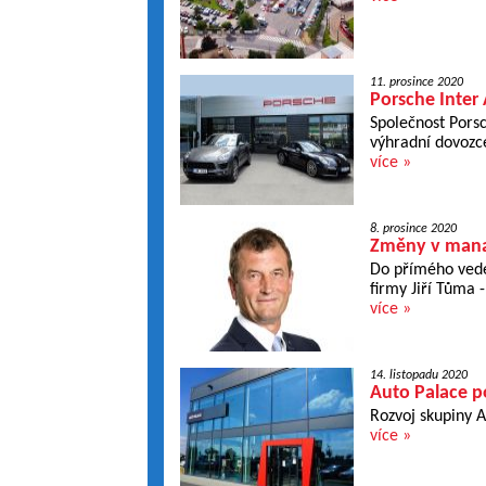
11. prosince 2020
Porsche Inter 
Společnost Porsc
výhradní dovozce
více »
8. prosince 2020
Změny v mana
Do přímého veden
firmy Jiří Tůma 
více »
14. listopadu 2020
Auto Palace po
Rozvoj skupiny A
více »