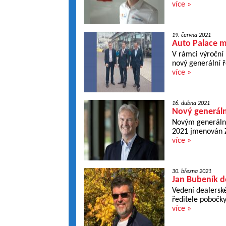
více »
19. června 2021
Auto Palace m
V rámci výroční
nový generální ř
více »
16. dubna 2021
Nový generální
Novým generální
2021 jmenován Z
více »
30. března 2021
Jan Bubeník d
Vedení dealersk
ředitele pobočky
více »