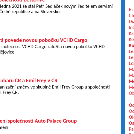
polečnosti BestDrive
. ledna 2021 se stal Petr Sedláček novým ředitelem servisní
Br
 České republice a na Slovensku.
Ch
Di
In
Ka
Ko
ová povede novou pobočku VCHD Cargo
Ko
 společnost VCHD Cargo založila novou pobočku VCHD
Le
ějovice.
Le
Lo
Ma
Ma
ubaru ČR a Emil Frey v ČR
Mo
anizační změny ve skupině Emil Frey Group u společností
Mo
l Frey ČR.
Ob
Od
Od
Ol
ní společnosti Auto Palace Group
Os
mení.
Pa