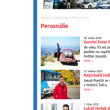
Home
»
Aktuality
»
Personálie
Personálie
28. ledna 2026
Zemřel Peter F
Ve věku 93 let z
podílel na úspěš
ředitel závodů.
více »
23. dubna 2024
Nejmladší ředi
Jakub Pončík se
v historii Tatry.
více »
7. října 2022
Lukáš Hošek d