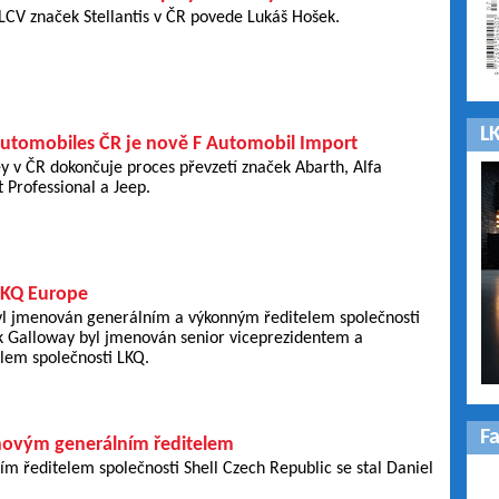
LCV značek Stellantis v ČR povede Lukáš Hošek.
LK
 Automobiles ČR je nově F Automobil Import
y v ČR dokončuje proces převzetí značek Abarth, Alfa
t Professional a Jeep.
LKQ Europe
yl jmenován generálním a výkonným ředitelem společnosti
k Galloway byl jmenován senior viceprezidentem a
lem společnosti LKQ.
F
 novým generálním ředitelem
 ředitelem společnosti Shell Czech Republic se stal Daniel