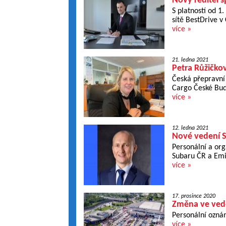
Nový ředitel s
S platností od 1
sítě BestDrive v
více »
21. ledna 2021
Petra Růžičk
Česká přepravní
Cargo České Bud
více »
12. ledna 2021
Nové vedení S
Personální a org
Subaru ČR a Emi
více »
17. prosince 2020
Změna ve vede
Personální ozná
více »