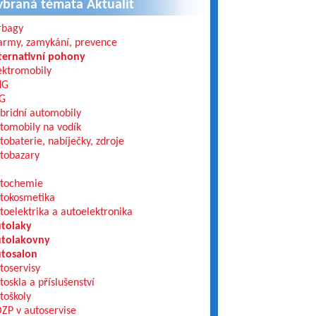
ybraná témata Aktualit
rbagy
army, zamykání, prevence
ternativní pohony
ektromobily
NG
G
bridní automobily
tomobily na vodík
tobaterie, nabíječky, zdroje
tobazary
tochemie
tokosmetika
toelektrika a autoelektronika
tolaky
tolakovny
tosalon
toservisy
toskla a příslušenství
toškoly
ZP v autoservise