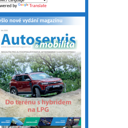
wered by
Translate
yšlo nové vydání magazínu