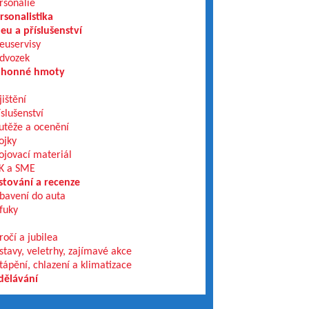
rsonálie
rsonalistika
eu a příslušenství
euservisy
dvozek
honné hmoty
jištění
íslušenství
utěže a ocenění
ojky
ojovací materiál
K a SME
stování a recenze
bavení do auta
fuky
ročí a jubilea
stavy, veletrhy, zajímavé akce
tápění, chlazení a klimatizace
dělávání