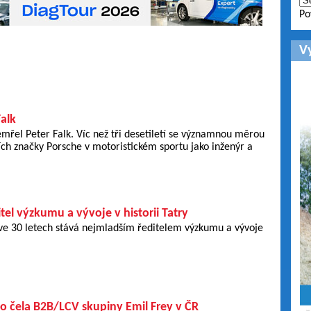
Po
V
alk
emřel Peter Falk. Víc než tři desetiletí se významnou měrou
ích značky Porsche v motoristickém sportu jako inženýr a
tel výzkumu a vývoje v historii Tatry
 ve 30 letech stává nejmladším ředitelem výzkumu a vývoje
o čela B2B/LCV skupiny Emil Frey v ČR