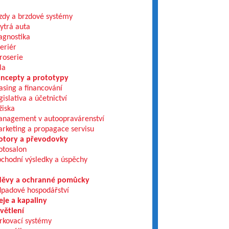
zdy a brzdové systémy
ytrá auta
agnostika
teriér
roserie
la
ncepty a prototypy
asing a financování
gislativa a účetnictví
žiska
nagement v autoopravárenství
rketing a propagace servisu
tory a převodovky
tosalon
chodní výsledky a úspěchy
ěvy a ochranné pomůcky
padové hospodářství
eje a kapaliny
větlení
rkovací systémy