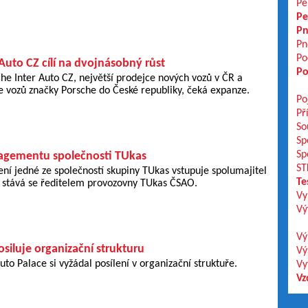
Pe
Pe
Pn
Pn
Po
Auto CZ cílí na dvojnásobný růst
Po
he Inter Auto CZ, největší prodejce nových vozů v ČR a
 vozů značky Porsche do České republiky, čeká expanze.
Po
Př
So
Sp
Sp
gementu společnosti TUkas
ST
í jedné ze společností skupiny TUkas vstupuje spolumajitel
Te
- stává se ředitelem provozovny TUkas ČSAO.
Vy
Vý
Vý
siluje organizační strukturu
Vý
uto Palace si vyžádal posílení v organizační struktuře.
Vy
Vz