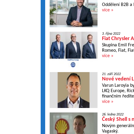
Oddělení B2B a 
více »
3. října 2022
Fiat Chrysler
Skupina Emil Fre
Romeo, Fiat, Fia
více »
21. září 2022
Nové vedení 
Varun Laroyia b
LKQ Europe, Ric
finančním ředite
více »
26. ledna 2022
Český Shell s
Novým generálním
Vagaský.