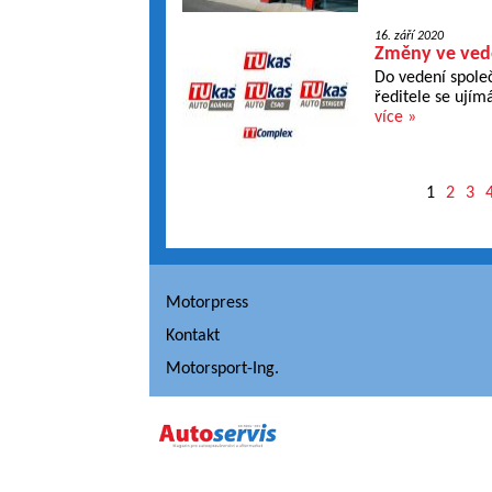
16. září 2020
Změny ve vede
Do vedení společ
ředitele se ujím
více »
1
2
3
Motorpress
Kontakt
Motorsport-Ing.