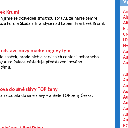
V
Ai
šek Kruml
Al
ch jsme se dozvěděli smutnou zprávu, že náhle zemřel
Al
vozů Ford a Škoda v Brandýse nad Labem František Kruml.
El
C
LP
Hy
ředstavil nový marketingový tým
Au
lia značek, prodejních a servisních center i odborného
Au
ny Auto Palace následuje představení nového
Au
 týmu.
Au
Au
Au
lová do síně slávy TOP ženy
Au
á vstoupila do síně slávy v anketě TOP ženy Česka.
Au
Au
Au
Au
Au
BO