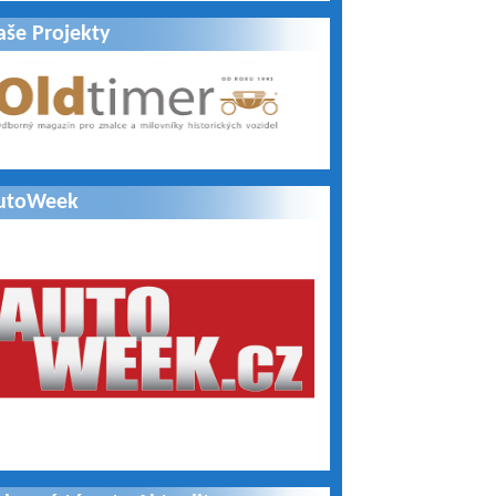
aše Projekty
utoWeek